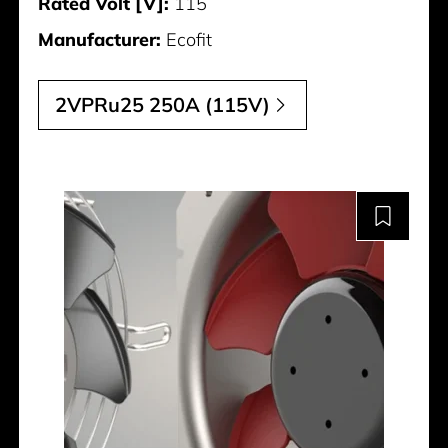
Rated Volt [V]:
115
Manufacturer:
Ecofit
2VPRu25 250A (115V)