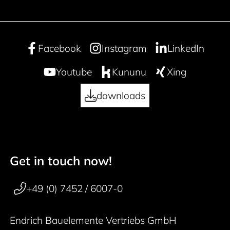
Facebook
Instagram
LinkedIn
Youtube
Kununu
Xing
downloads
Get in touch now!
50 years
Footer navigation
+49 (0) 7452 / 6007-0
Endrich Bauelemente Vertriebs GmbH