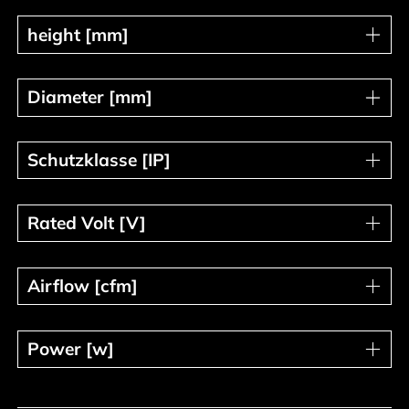
height [mm]
height [mm]
Diameter [mm]
Diameter [mm]
Schutzklasse [IP]
Schutzklasse [IP]
Rated Volt [V]
Rated Volt [V]
Airflow [cfm]
Airflow [cfm]
Power [w]
Power [w]