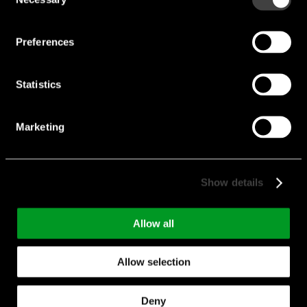
Selection
Rated Volt [V]:
230
Preferences
Manufacturer:
Ecofit
Statistics
2VGVu25 250V
Marketing
Show details
Allow all
Allow selection
Deny