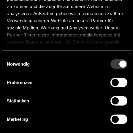
zu können und die Zugriffe auf unsere Website zu
analysieren. Außerdem geben wir Informationen zu Ihrer
Muster anfragen
Verwendung unserer Website an unsere Partner für
soziale Medien, Werbung und Analysen weiter. Unsere
Partner führen diese Informationen möglicherweise mit
MUSTER ANFRAGEN FÜR 5750-
weiteren Daten zusammen, die Sie ihnen bereitgestellt
FW7402/24
haben oder die sie im Rahmen Ihrer Nutzung der Dienste
gesammelt haben.
Einwilligungsauswahl
Notwendig
Präferenzen
Das könnte Sie auch
Statistiken
interessieren
Marketing