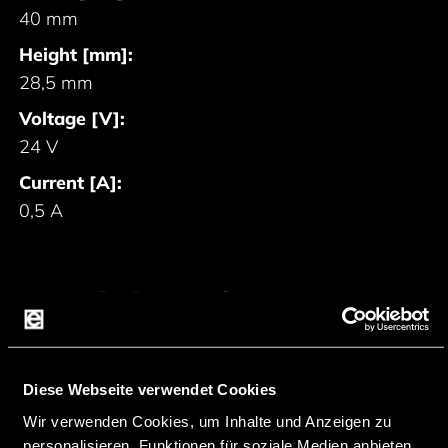
40 mm
Height [mm]:
28,5 mm
Voltage [V]:
24 V
Current [A]:
0,5 A
Produktanfrage
starten
Diese Webseite verwendet Cookies
ANFRAGE FÜR 5750-FW7402/24
Wir verwenden Cookies, um Inhalte und Anzeigen zu
personalisieren, Funktionen für soziale Medien anbieten