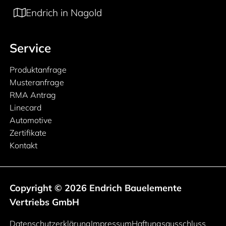
Endrich in Nagold
Service
Produktanfrage
Musteranfrage
RMA Antrag
Linecard
Automotive
Zertifikate
Kontakt
Copyright © 2026 Endrich Bauelemente
Vertriebs GmbH
Rechtliche Informationen
Datenschutzerklärung
Impressum
Haftungsausschluss