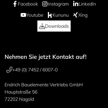
Facebook
Instagram
LinkedIn
Youtube
Kununu
Xing
Downloads
Nehmen Sie jetzt Kontakt auf!
50 years
Footer navigation
+49 (0) 7452 / 6007-0
Endrich Bauelemente Vertriebs GmbH
Hauptstraße 56
72202 Nagold