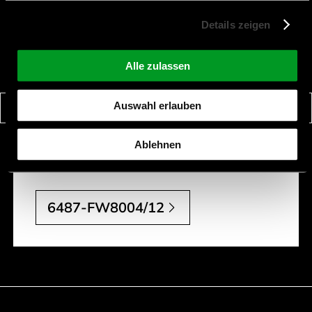
6487-FW8004/12
Details zeigen
Description:
NTGRW5P12VDC/1.0A
Length [mm]:
92 mm
Alle zulassen
Width [mm]:
40 mm
Auswahl erlauben
Height [mm]:
28,5 mm
Voltage [V]:
12 V
Ablehnen
Current [A]:
1 A
6487-FW8004/12