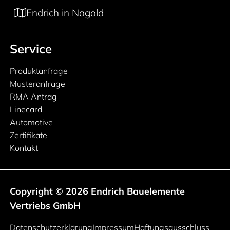
Endrich in Nagold
Service
Produktanfrage
Musteranfrage
RMA Antrag
Linecard
Automotive
Zertifikate
Kontakt
Copyright © 2026 Endrich Bauelemente
Vertriebs GmbH
Rechtliche Informationen
Datenschutzerklärung
Impressum
Haftungsausschluss