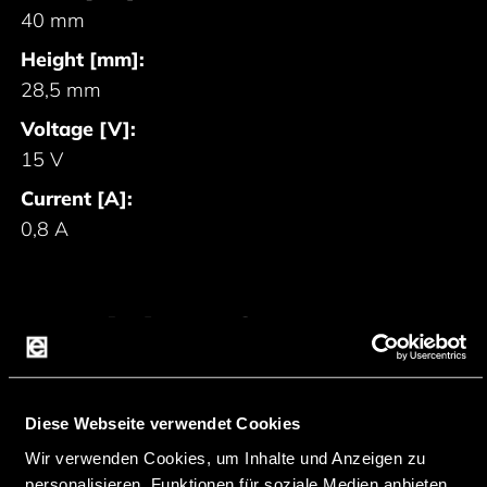
40 mm
Height [mm]:
28,5 mm
Voltage [V]:
15 V
Current [A]:
0,8 A
Produktanfrage
starten
Diese Webseite verwendet Cookies
ANFRAGE FÜR 5748-FW7402/15
Wir verwenden Cookies, um Inhalte und Anzeigen zu
personalisieren, Funktionen für soziale Medien anbieten