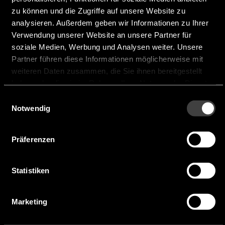
zu können und die Zugriffe auf unsere Website zu
analysieren. Außerdem geben wir Informationen zu Ihrer
Muster anfragen
Verwendung unserer Website an unsere Partner für
soziale Medien, Werbung und Analysen weiter. Unsere
Partner führen diese Informationen möglicherweise mit
MUSTER ANFRAGEN FÜR 5748-
weiteren Daten zusammen, die Sie ihnen bereitgestellt
FW7402/15
haben oder die sie im Rahmen Ihrer Nutzung der Dienste
gesammelt haben.
Einwilligungsauswahl
Notwendig
Präferenzen
Das könnte Sie auch
Statistiken
interessieren
Marketing