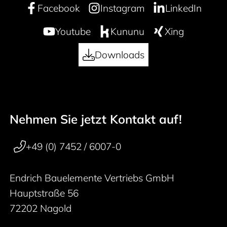
Facebook
Instagram
LinkedIn
Youtube
Kununu
Xing
Downloads
Nehmen Sie jetzt Kontakt auf!
50 years
Footer navigation
+49 (0) 7452 / 6007-0
Endrich Bauelemente Vertriebs GmbH
Hauptstraße 56
72202 Nagold