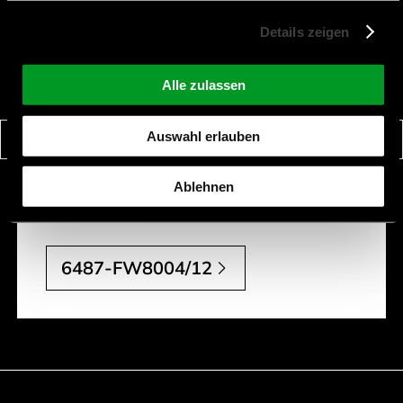
6487-FW8004/12
Details zeigen
Description:
NTGRW5P12VDC/1.0A
Length [mm]:
92 mm
Alle zulassen
Width [mm]:
40 mm
Auswahl erlauben
Height [mm]:
28,5 mm
Voltage [V]:
12 V
Ablehnen
Current [A]:
1 A
6487-FW8004/12