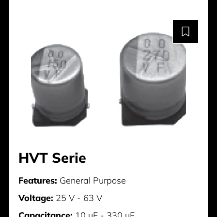
HVT Serie
Features:
General Purpose
Voltage:
25 V - 63 V
Capacitance:
10 µF - 330 µF