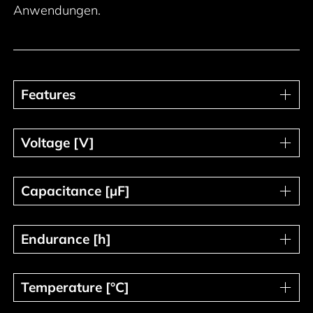
Anwendungen.
Features
Features
Voltage [V]
Voltage [V]
Capacitance [µF]
Capacitance [µF]
Endurance [h]
Endurance [h]
Temperature [°C]
Temperature [°C]