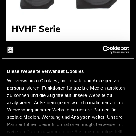
HVHF Serie
Features:
High Capacitance
Voltage:
25 V - 100 V
Capacitance:
10 µF - 470 µF
Diese Webseite verwendet Cookies
Endurance:
5.000 h - 10.000 h
Wir verwenden Cookies, um Inhalte und Anzeigen zu
Temperature:
-55 °C - 105 °C
personalisieren, Funktionen für soziale Medien anbieten
zu können und die Zugriffe auf unsere Website zu
Hersteller:
Suncon
analysieren. Außerdem geben wir Informationen zu Ihrer
Verwendung unserer Website an unsere Partner für
HVHF Serie
soziale Medien, Werbung und Analysen weiter. Unsere
Partner führen diese Informationen möglicherweise mit
weiteren Daten zusammen, die Sie ihnen bereitgestellt