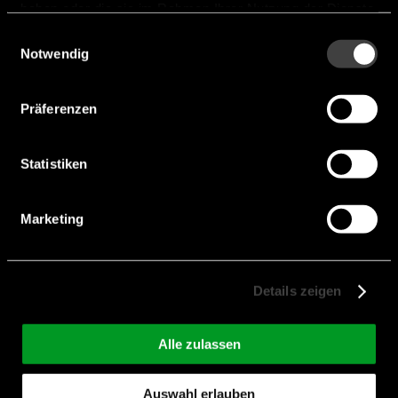
haben oder die sie im Rahmen Ihrer Nutzung der Dienste
gesammelt haben.
Einwilligungsauswahl
Notwendig
Präferenzen
Statistiken
Marketing
HVPF Serie
Details zeigen
Features:
High Capacitance
Alle zulassen
Voltage:
25 V - 100 V
Capacitance:
10 µF - 470 µF
Auswahl erlauben