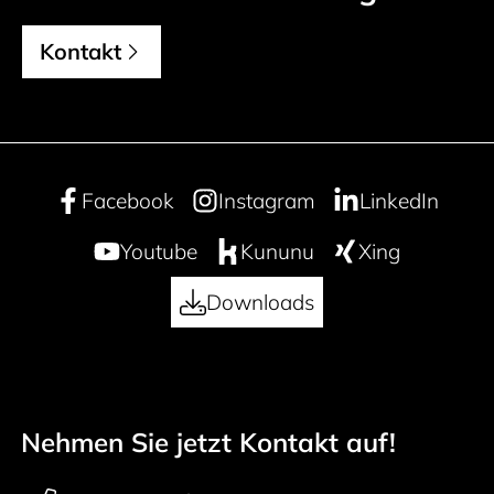
Kontakt
Facebook
Instagram
LinkedIn
Youtube
Kununu
Xing
Downloads
Nehmen Sie jetzt Kontakt auf!
50 years
Footer navigation