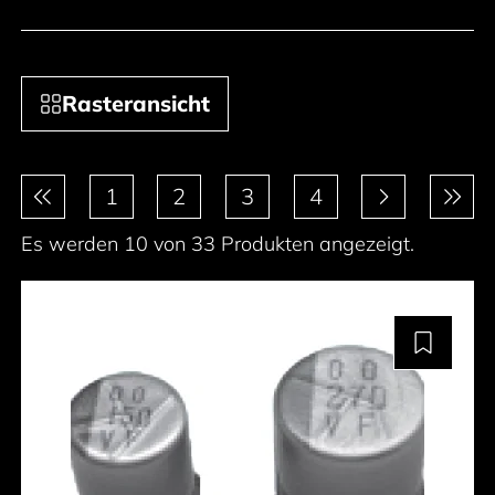
Rasteransicht
Paginierung
1
2
3
4
Es werden 10 von 33 Produkten angezeigt.