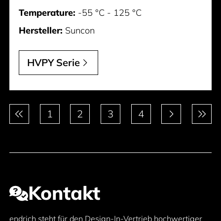
Temperature:
-55 °C - 125 °C
Hersteller:
Suncon
HVPY Serie
Paginierung
1
2
3
4
Kontakt
endrich steht für den Design-In-Vertrieb hochwertiger