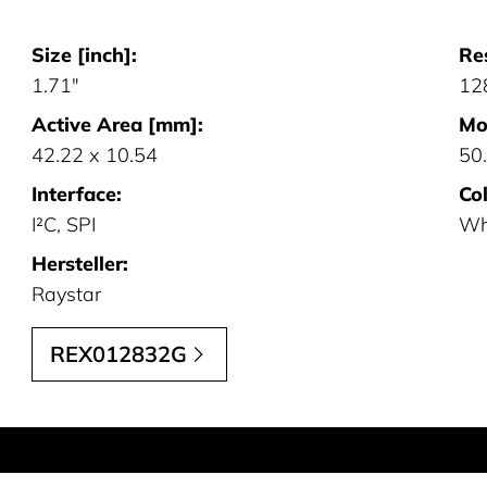
Size [inch]:
Re
1.71"
12
Active Area [mm]:
Mo
42.22 x 10.54
50.
Interface:
Col
I²C, SPI
Wh
Hersteller:
Raystar
REX012832G