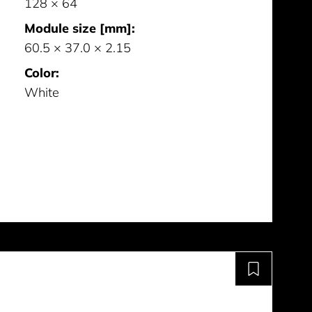
128 × 64
Module size [mm]:
60.5 × 37.0 × 2.15
Color:
White