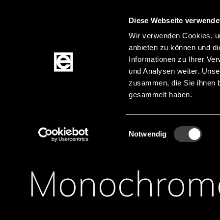
Diese Webseite verwende
Zum Inhalt springen
Wir verwenden Cookies, um
anbieten zu können und di
Informationen zu Ihrer Ve
Produkte
und Analysen weiter. Unse
zusammen, die Sie ihnen b
gesammelt haben.
Startseite
Produktkategorien
Displays
OL
Pfadnavigation
Zur Produktfilterung springen
Zu den Produkten springen
Einwilligungsauswahl
Notwendig
Monochromo