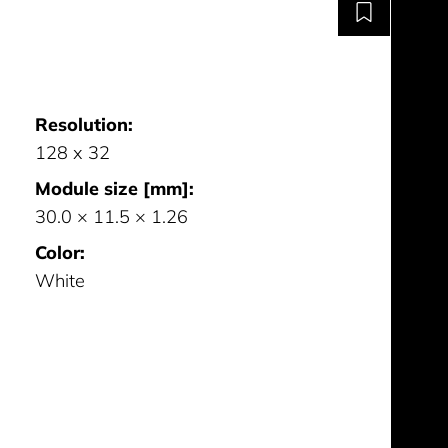
Resolution:
128 x 32
Module size [mm]:
30.0 × 11.5 × 1.26
Color:
White