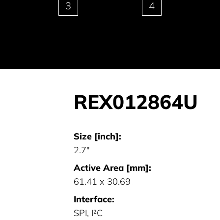
3
4
REX012864U
Size [inch]:
2.7"
Active Area [mm]:
61.41 x 30.69
Interface:
SPI, I²C