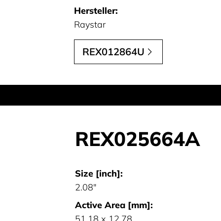
Hersteller:
Raystar
REX012864U
REX025664A
Size [inch]:
2.08"
Active Area [mm]:
51.18 x 12.78