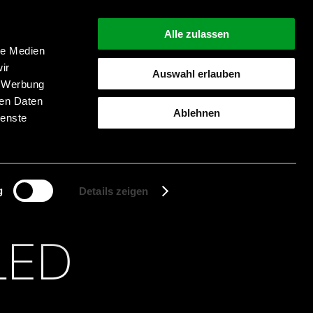
Alle zulassen
le Medien
ir
Auswahl erlauben
, Werbung
Suche starten
ren Daten
Ablehnen
ienste
g
Details zeigen
LED