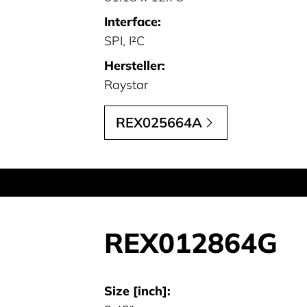
Interface:
SPI, I²C
Hersteller:
Raystar
REX025664A
REX012864G
Size [inch]: