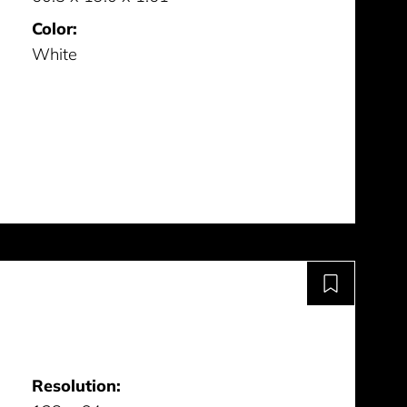
Color:
White
Resolution: