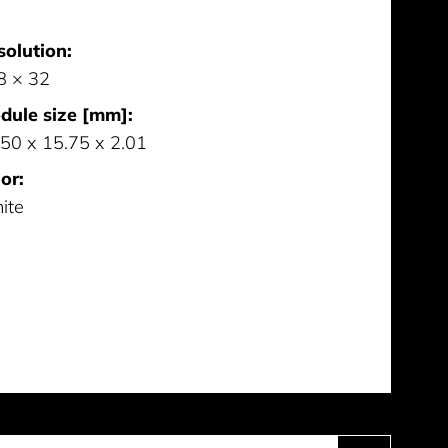
solution:
8 × 32
dule size [mm]:
50 x 15.75 x 2.01
or:
ite