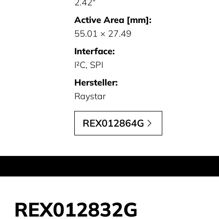
2.42"
Active Area [mm]:
55.01 × 27.49
Interface:
I²C, SPI
Hersteller:
Raystar
REX012864G
REX012832G