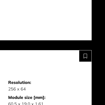
Resolution:
256 x 64
Module size [mm]:
60.5 x 19.0 x 1.61