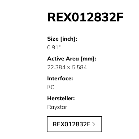
REX012832F
Size [inch]:
0.91"
Active Area [mm]:
22.384 × 5.584
Interface:
I²C
Hersteller:
Raystar
REX012832F