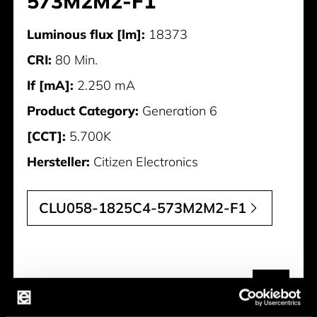
573M2M2-F1
Luminous flux [lm]:
18373
CRI:
80 Min.
If [mA]:
2.250 mA
Product Category:
Generation 6
[CCT]:
5.700K
Hersteller:
Citizen Electronics
CLU058-1825C4-573M2M2-F1