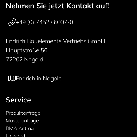
Nehmen Sie jetzt Kontakt auf!
50 years
Footer navigation
+49 (0) 7452 / 6007-0
Endrich Bauelemente Vertriebs GmbH
Hauptstraße 56
72202 Nagold
Endrich in Nagold
Service
Produktanfrage
Musteranfrage
RMA Antrag
Linecard