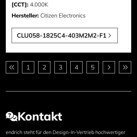
[CCT]:
4.000K
Hersteller:
Citizen Electronics
CLU058-1825C4-403M2M2-F1
Paginierung
1
2
3
4
5
Kontakt
endrich steht für den Design-In-Vertrieb hochwertiger