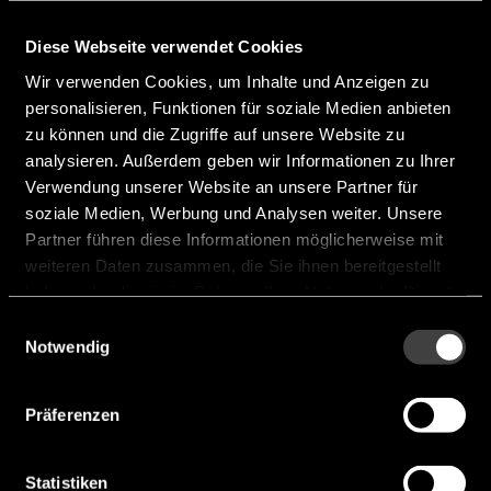
Diese Webseite verwendet Cookies
Wir verwenden Cookies, um Inhalte und Anzeigen zu
personalisieren, Funktionen für soziale Medien anbieten
zu können und die Zugriffe auf unsere Website zu
analysieren. Außerdem geben wir Informationen zu Ihrer
Verwendung unserer Website an unsere Partner für
soziale Medien, Werbung und Analysen weiter. Unsere
Partner führen diese Informationen möglicherweise mit
weiteren Daten zusammen, die Sie ihnen bereitgestellt
haben oder die sie im Rahmen Ihrer Nutzung der Dienste
CLU058-1825C4-
gesammelt haben.
Einwilligungsauswahl
50AL7M4-F1
Notwendig
Luminous flux [lm]:
19274
Präferenzen
CRI:
70 Min.
If [mA]:
2.250 mA
Statistiken