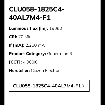
CLU058-1825C4-
40AL7M4-F1
Luminous flux [lm]:
19080
CRI:
70 Min.
If [mA]:
2.250 mA
Product Category:
Generation 6
[CCT]:
4.000K
Hersteller:
Citizen Electronics
CLU058-1825C4-40AL7M4-F1