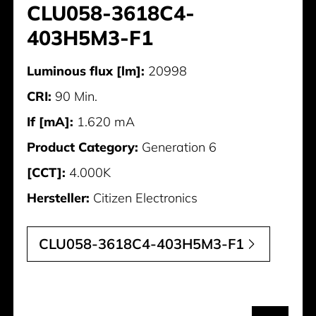
CLU058-3618C4-
403H5M3-F1
Luminous flux [lm]:
20998
CRI:
90 Min.
If [mA]:
1.620 mA
Product Category:
Generation 6
[CCT]:
4.000K
Hersteller:
Citizen Electronics
CLU058-3618C4-403H5M3-F1