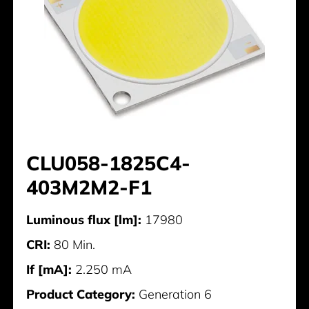
CLU058-1825C4-
403M2M2-F1
Luminous flux [lm]:
17980
CRI:
80 Min.
If [mA]:
2.250 mA
Product Category:
Generation 6