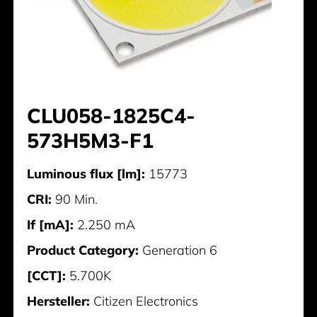
CLU058-1825C4-
573H5M3-F1
Luminous flux [lm]:
15773
CRI:
90 Min.
If [mA]:
2.250 mA
Product Category:
Generation 6
[CCT]:
5.700K
Hersteller:
Citizen Electronics