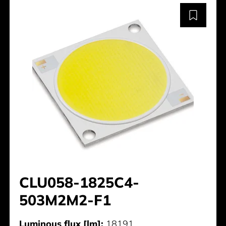
CLU058-1825C4-
503M2M2-F1
Luminous flux [lm]:
18191