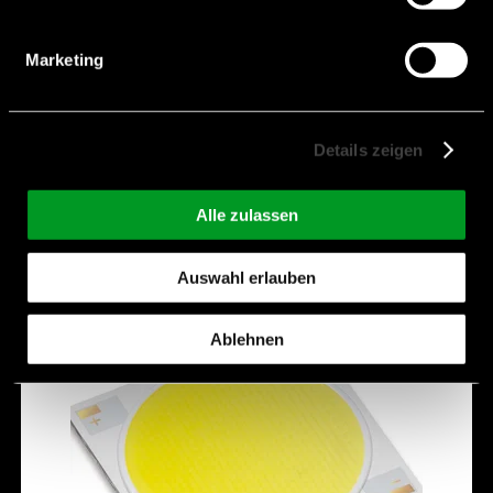
Product Category:
Generation 6
Marketing
[CCT]:
5.000K
Hersteller:
Citizen Electronics
Details zeigen
CLU058-1825C4-50AL7M4-F1
Alle zulassen
Auswahl erlauben
Ablehnen