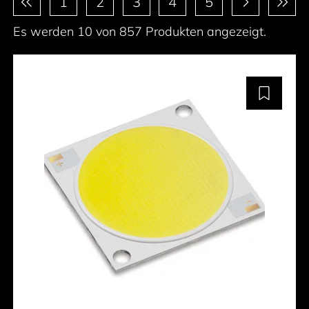
1
2
3
4
5
Es werden 10 von 857 Produkten angezeigt.