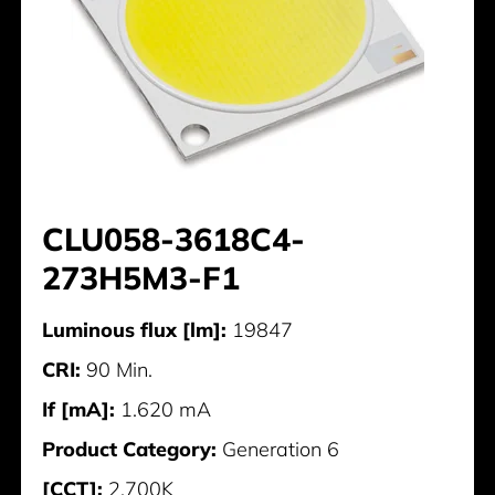
CLU058-3618C4-
273H5M3-F1
Luminous flux [lm]:
19847
CRI:
90 Min.
If [mA]:
1.620 mA
Product Category:
Generation 6
[CCT]:
2.700K