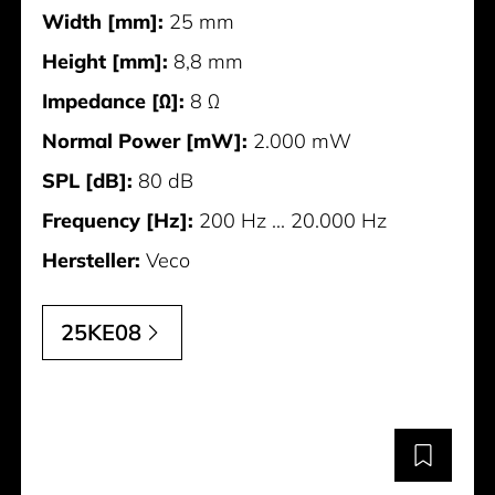
Width [mm]:
25 mm
Height [mm]:
8,8 mm
Impedance [Ω]:
8 Ω
Normal Power [mW]:
2.000 mW
SPL [dB]:
80 dB
Frequency [Hz]:
200 Hz ... 20.000 Hz
Hersteller:
Veco
25KE08