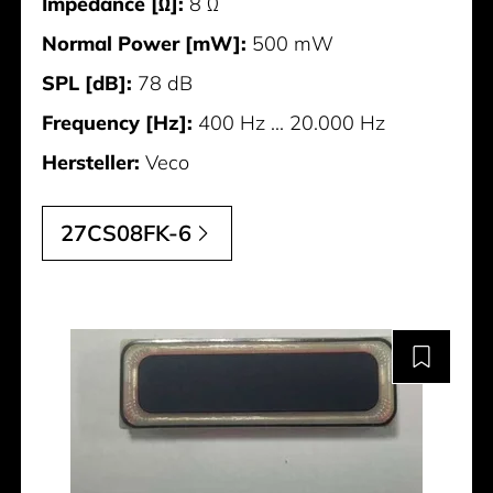
Impedance [Ω]:
8 Ω
Normal Power [mW]:
500 mW
SPL [dB]:
78 dB
Frequency [Hz]:
400 Hz ... 20.000 Hz
Hersteller:
Veco
27CS08FK-6