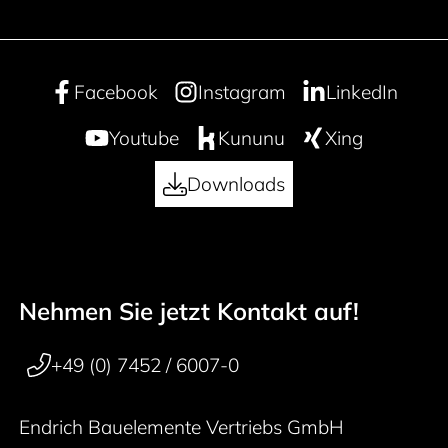
Facebook
Instagram
LinkedIn
Youtube
Kununu
Xing
Downloads
Nehmen Sie jetzt Kontakt auf!
50 years
Footer navigation
+49 (0) 7452 / 6007-0
Endrich Bauelemente Vertriebs GmbH