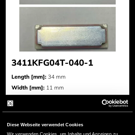
3411KFG04T-040-1
Length [mm]:
34 mm
Width [mm]:
11 mm
Height [mm]:
3,9 mm
Impedance [Ω]:
4 Ω
Normal Power [mW]:
2.000 mW
Diese Webseite verwendet Cookies
SPL [dB]:
80 dB
Wir verwenden Cookies, um Inhalte und Anzeigen zu