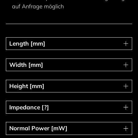
auf Anfrage möglich
Length [mm]
Length [mm]
Width [mm]
Width [mm]
Height [mm]
Height [mm]
Impedance [?]
Impedance [?]
Normal Power [mW]
Normal Power [mW]