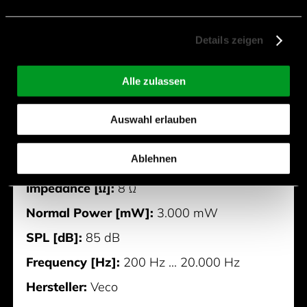
Details zeigen
32KUG08XNT-W
Alle zulassen
Length [mm]:
32,7 mm
Auswahl erlauben
Width [mm]:
32,7 mm
Ablehnen
Height [mm]:
16,5 mm
Impedance [Ω]:
8 Ω
Normal Power [mW]:
3.000 mW
SPL [dB]:
85 dB
Frequency [Hz]:
200 Hz ... 20.000 Hz
Hersteller:
Veco