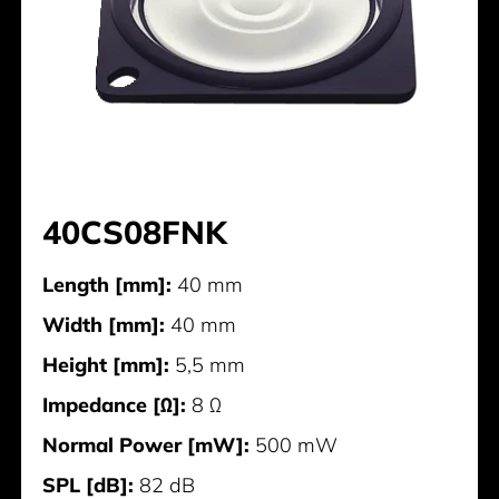
40CS08FNK
Length [mm]:
40 mm
Width [mm]:
40 mm
Height [mm]:
5,5 mm
Impedance [Ω]:
8 Ω
Normal Power [mW]:
500 mW
SPL [dB]:
82 dB