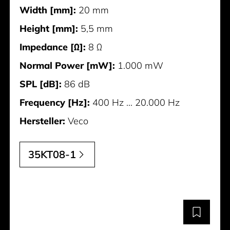
Width [mm]:
20 mm
Height [mm]:
5,5 mm
Impedance [Ω]:
8 Ω
Normal Power [mW]:
1.000 mW
SPL [dB]:
86 dB
Frequency [Hz]:
400 Hz ... 20.000 Hz
Hersteller:
Veco
35KT08-1