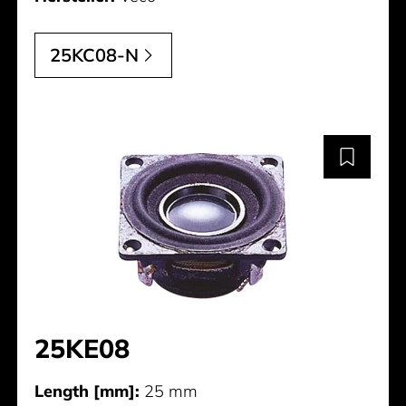
25KC08-N
25KE08
Length [mm]:
25 mm