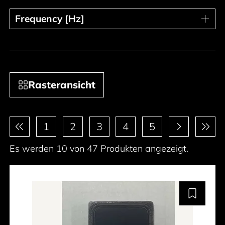
Frequency [Hz]
Frequency [Hz]
Rasteransicht
Paginierung
1
2
3
4
5
Es werden 10 von 47 Produkten angezeigt.