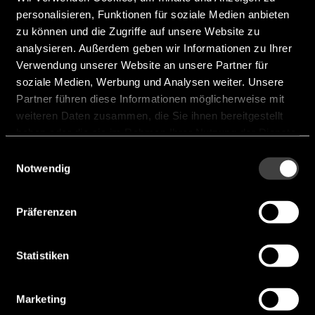
Frequency [Hz]:
320 Hz ... 20.000 Hz
personalisieren, Funktionen für soziale Medien anbieten
zu können und die Zugriffe auf unsere Website zu
Hersteller:
Veco
analysieren. Außerdem geben wir Informationen zu Ihrer
Verwendung unserer Website an unsere Partner für
soziale Medien, Werbung und Analysen weiter. Unsere
3411KFG04T-040-1
Partner führen diese Informationen möglicherweise mit
weiteren Daten zusammen, die Sie ihnen bereitgestellt
haben oder die sie im Rahmen Ihrer Nutzung der Dienste
gesammelt haben.
Einwilligungsauswahl
Notwendig
Präferenzen
Statistiken
Marketing