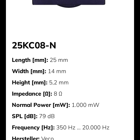
25KC08-N
Length [mm]:
25 mm
Width [mm]:
14 mm
Height [mm]:
5,2 mm
Impedance [Ω]:
8 Ω
Normal Power [mW]:
1.000 mW
SPL [dB]:
79 dB
Frequency [Hz]:
350 Hz ... 20.000 Hz
Hersteller:
Veco