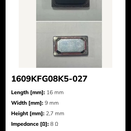
1609KFG08K5-027
Length [mm]:
16 mm
Width [mm]:
9 mm
Height [mm]:
2,7 mm
Impedance [Ω]:
8 Ω