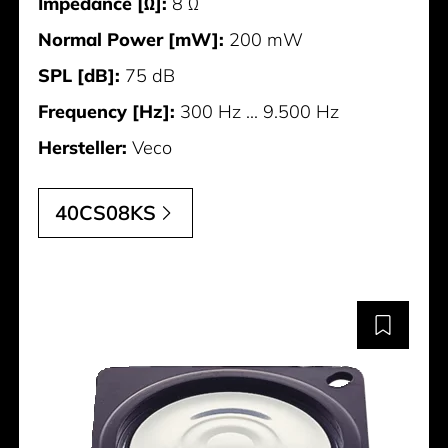
Impedance [Ω]:
8 Ω
Normal Power [mW]:
200 mW
SPL [dB]:
75 dB
Frequency [Hz]:
300 Hz ... 9.500 Hz
Hersteller:
Veco
40CS08KS