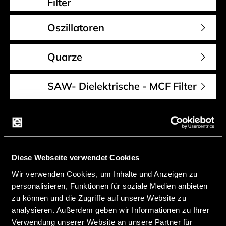
Filter
Oszillatoren
Quarze
SAW- Dielektrische - MCF Filter
Diese Webseite verwendet Cookies
Kontakt
Wir verwenden Cookies, um Inhalte und Anzeigen zu
personalisieren, Funktionen für soziale Medien anbieten
endrich steht für den Design-In-Vertrieb hochwertiger
zu können und die Zugriffe auf unsere Website zu
elektronischer Bauelemente. Wir legen großen Wert
analysieren. Außerdem geben wir Informationen zu Ihrer
Verwendung unserer Website an unsere Partner für
auf Qualität und Zuverlässigkeit. Deshalb arbeiten wir