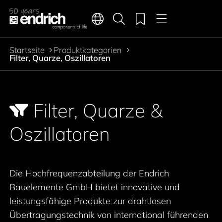
Hauptnavigation
Merkliste
Sprachen
Produktsuche
Menü
Zum Inhalt springen
Startseite
Produktkategorien
Pfadnavigation
Filter, Quarze, Oszillatoren
Zur Produktfilterung springen
Zu den Produkten springen
Filter, Quarze &
Oszillatoren
Die Hochfrequenzabteilung der Endrich
Bauelemente GmbH bietet innovative und
leistungsfähige Produkte zur drahtlosen
Übertragungstechnik von international führenden