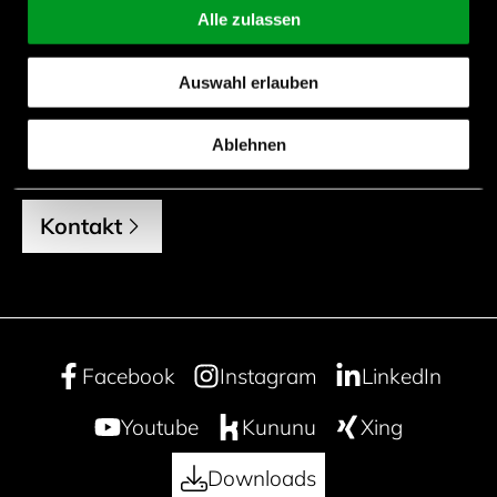
Alle zulassen
+49 (0) 7452 6007 6623
m.kaupp@endrich.com
Auswahl erlauben
Ablehnen
Für alle weiteren Anfragen
Kontakt
Facebook
Instagram
LinkedIn
Youtube
Kununu
Xing
Downloads