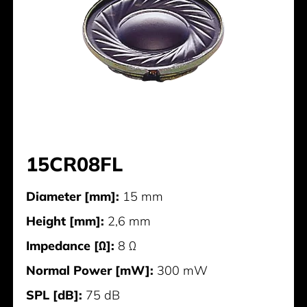
15CR08FL
Diameter [mm]:
15 mm
Height [mm]:
2,6 mm
Impedance [Ω]:
8 Ω
Normal Power [mW]:
300 mW
SPL [dB]:
75 dB