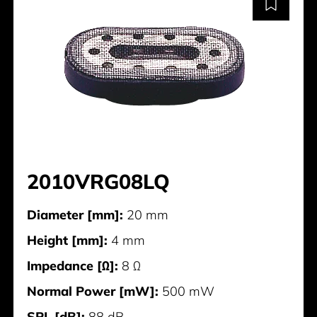
2010VRG08LQ
Diameter [mm]:
20 mm
Height [mm]:
4 mm
Impedance [Ω]:
8 Ω
Normal Power [mW]:
500 mW
SPL [dB]:
88 dB