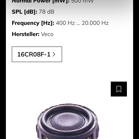
Normal Power [mW]:
500 mW
SPL [dB]:
78 dB
Frequency [Hz]:
400 Hz ... 20.000 Hz
Hersteller:
Veco
16CR08F-1