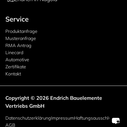
Service
Produktanfrage
Musteranfrage
RMA Antrag
Linecard
Automotive
Zertifikate
Kontakt
Copyright © 2026 Endrich Bauelemente
Vertriebs GmbH
Rechtliche Informationen
Datenschutzerklärung
Impressum
Haftungsausschluss
AGB