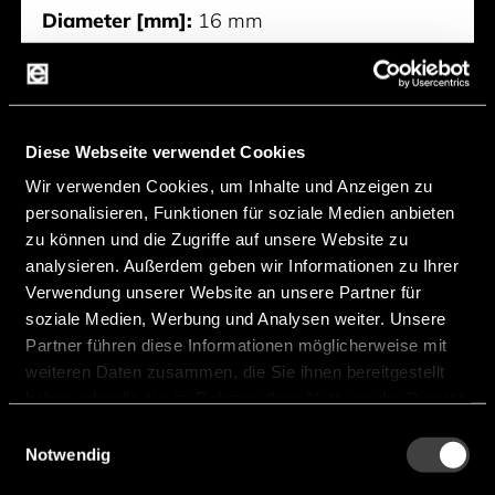
Diameter [mm]:
16 mm
Height [mm]:
3,2 mm
Impedance [Ω]:
8 Ω
Normal Power [mW]:
1.200 mW
Diese Webseite verwendet Cookies
SPL [dB]:
83 dB
Wir verwenden Cookies, um Inhalte und Anzeigen zu
personalisieren, Funktionen für soziale Medien anbieten
Frequency [Hz]:
1.200 Hz ... 20.000 Hz
zu können und die Zugriffe auf unsere Website zu
Hersteller:
Veco
analysieren. Außerdem geben wir Informationen zu Ihrer
Verwendung unserer Website an unsere Partner für
soziale Medien, Werbung und Analysen weiter. Unsere
16CR08G-9
Partner führen diese Informationen möglicherweise mit
weiteren Daten zusammen, die Sie ihnen bereitgestellt
haben oder die sie im Rahmen Ihrer Nutzung der Dienste
gesammelt haben.
Einwilligungsauswahl
Notwendig