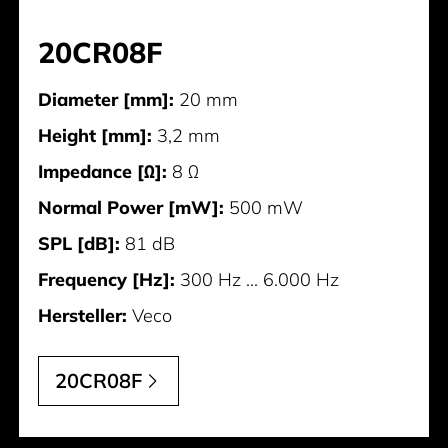
20CR08F
Diameter [mm]:
20 mm
Height [mm]:
3,2 mm
Impedance [Ω]:
8 Ω
Normal Power [mW]:
500 mW
SPL [dB]:
81 dB
Frequency [Hz]:
300 Hz ... 6.000 Hz
Hersteller:
Veco
20CR08F