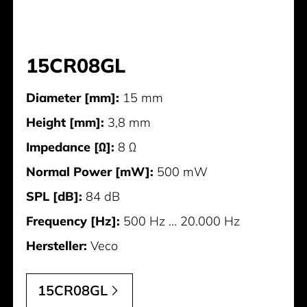
15CR08GL
Diameter [mm]:
15 mm
Height [mm]:
3,8 mm
Impedance [Ω]:
8 Ω
Normal Power [mW]:
500 mW
SPL [dB]:
84 dB
Frequency [Hz]:
500 Hz ... 20.000 Hz
Hersteller:
Veco
15CR08GL