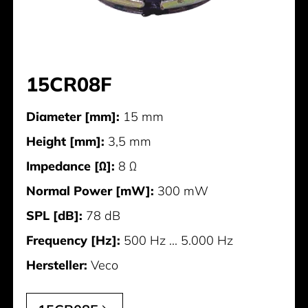
15CR08F
Diameter [mm]:
15 mm
Height [mm]:
3,5 mm
Impedance [Ω]:
8 Ω
Normal Power [mW]:
300 mW
SPL [dB]:
78 dB
Frequency [Hz]:
500 Hz ... 5.000 Hz
Hersteller:
Veco