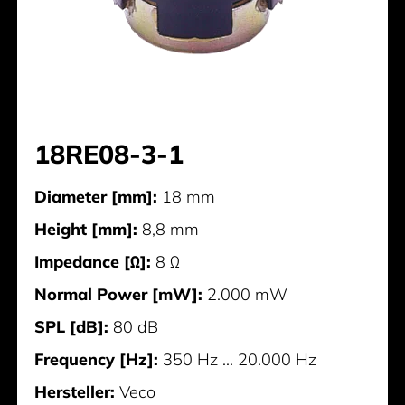
18RE08-3-1
Diameter [mm]:
18 mm
Height [mm]:
8,8 mm
Impedance [Ω]:
8 Ω
Normal Power [mW]:
2.000 mW
SPL [dB]:
80 dB
Frequency [Hz]:
350 Hz ... 20.000 Hz
Hersteller:
Veco