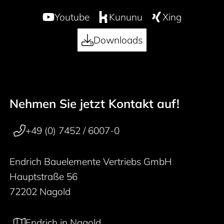
Youtube
Kununu
Xing
Downloads
Nehmen Sie jetzt Kontakt auf!
50 years
Footer navigation
+49 (0) 7452 / 6007-0
Endrich Bauelemente Vertriebs GmbH
Hauptstraße 56
72202 Nagold
Endrich in Nagold