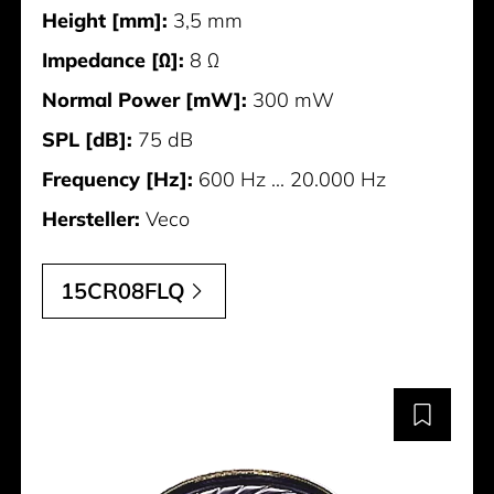
Height [mm]:
3,5 mm
Impedance [Ω]:
8 Ω
Normal Power [mW]:
300 mW
SPL [dB]:
75 dB
Frequency [Hz]:
600 Hz ... 20.000 Hz
Hersteller:
Veco
15CR08FLQ