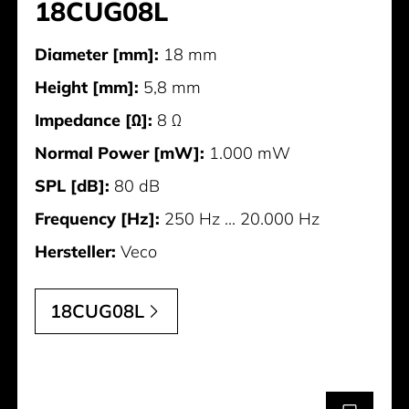
18CUG08L
Diameter [mm]:
18 mm
Height [mm]:
5,8 mm
Impedance [Ω]:
8 Ω
Normal Power [mW]:
1.000 mW
SPL [dB]:
80 dB
Frequency [Hz]:
250 Hz ... 20.000 Hz
Hersteller:
Veco
18CUG08L