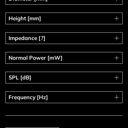
Height [mm]
Height [mm]
Impedance [?]
Impedance [?]
Normal Power [mW]
Normal Power [mW]
SPL [dB]
SPL [dB]
Frequency [Hz]
Frequency [Hz]