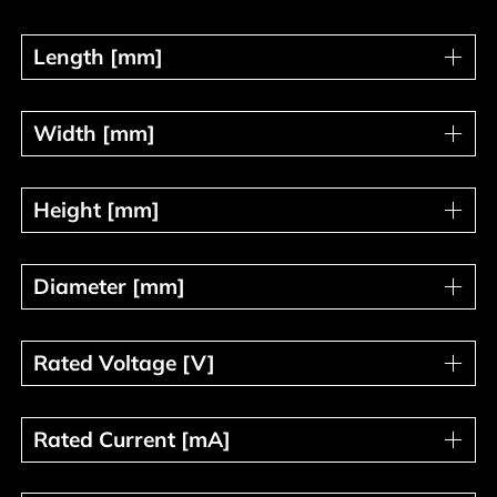
Length [mm]
Length [mm]
Width [mm]
Width [mm]
Height [mm]
Height [mm]
Diameter [mm]
Diameter [mm]
Rated Voltage [V]
Rated Voltage [V]
Rated Current [mA]
Rated Current [mA]