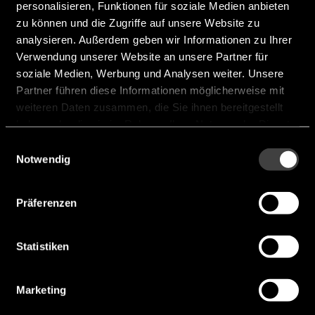
personalisieren, Funktionen für soziale Medien anbieten
Rated Current [mA]:
20 mA
zu können und die Zugriffe auf unsere Website zu
Sound Output at 10cm [dB]:
94 dB
analysieren. Außerdem geben wir Informationen zu Ihrer
Verwendung unserer Website an unsere Partner für
Resonant Frequency [Hz]:
3.200 Hz
soziale Medien, Werbung und Analysen weiter. Unsere
Hersteller:
Chinasound
Partner führen diese Informationen möglicherweise mit
weiteren Daten zusammen, die Sie ihnen bereitgestellt
haben oder die sie im Rahmen Ihrer Nutzung der Dienste
CPA26D12-3.2R
gesammelt haben.
Einwilligungsauswahl
Notwendig
Präferenzen
Statistiken
Marketing