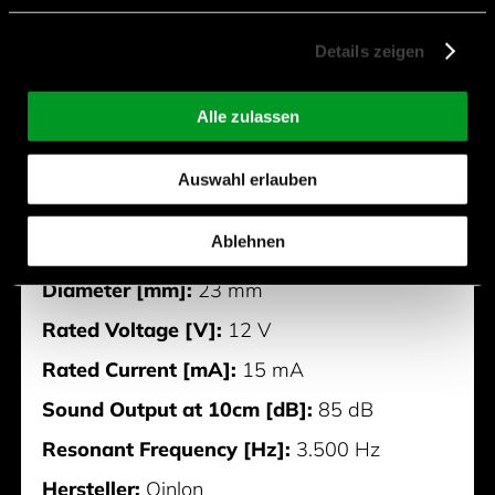
Details zeigen
Alle zulassen
Auswahl erlauben
PD-2310P
Ablehnen
Height [mm]:
10 mm
Diameter [mm]:
23 mm
Rated Voltage [V]:
12 V
Rated Current [mA]:
15 mA
Sound Output at 10cm [dB]:
85 dB
Resonant Frequency [Hz]:
3.500 Hz
Hersteller:
Qinlon