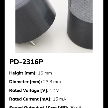
PD-2316P
Height [mm]:
16 mm
Diameter [mm]:
23,8 mm
Rated Voltage [V]:
12 V
Rated Current [mA]:
15 mA
Sound Output at 10cm [dB]:
90 dB