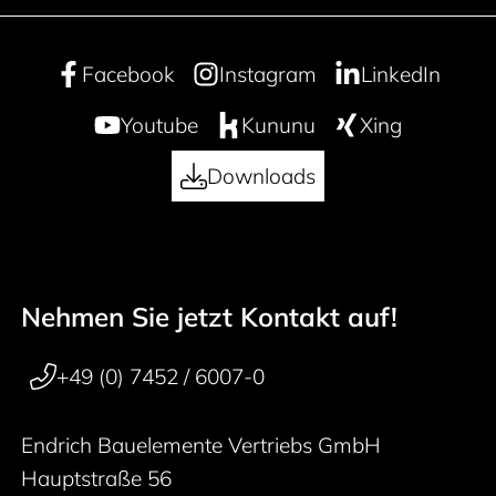
Facebook
Instagram
LinkedIn
Youtube
Kununu
Xing
Downloads
Nehmen Sie jetzt Kontakt auf!
50 years
Footer navigation
+49 (0) 7452 / 6007-0
Endrich Bauelemente Vertriebs GmbH
Hauptstraße 56