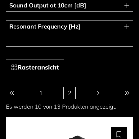
Sound Output at 10cm [dB]
Sound Output at 10cm [dB]
Resonant Frequency [Hz]
Resonant Frequency [Hz]
Rasteransicht
Paginierung
1
2
Es werden 10 von 13 Produkten angezeigt.