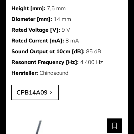
Height [mm]:
7,5 mm
Diameter [mm]:
14 mm
Rated Voltage [V]:
9 V
Rated Current [mA]:
8 mA
Sound Output at 10cm [dB]:
85 dB
Resonant Frequency [Hz]:
4.400 Hz
Hersteller:
Chinasound
CPB14A09