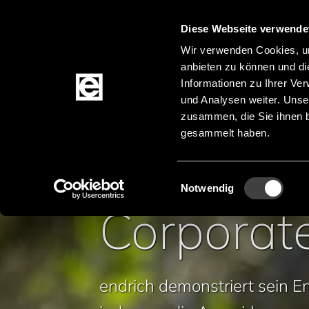
Diese Webseite verwende
Zum Inhalt springen
Wir verwenden Cookies, um
anbieten zu können und di
Informationen zu Ihrer Ve
Produkte
und Analysen weiter. Unse
zusammen, die Sie ihnen b
gesammelt haben.
Startseite
Unternehmen
Social Responsibili
Pfadnavigation
Einwilligungsauswahl
Notwendig
Corporate
endrich demonstriert sein 