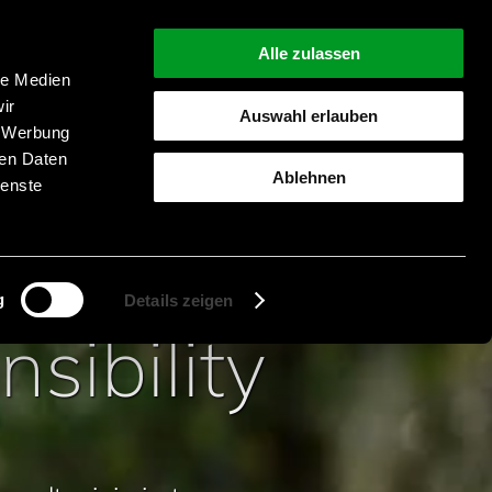
Alle zulassen
le Medien
ir
Auswahl erlauben
, Werbung
Suche starten
ren Daten
Ablehnen
ienste
g
Details zeigen
sibility