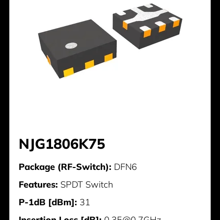
NJG1806K75
Package (RF-Switch):
DFN6
Features:
SPDT Switch
P-1dB [dBm]:
31
Insertion Loss [dB]:
0,35@0,7GHz