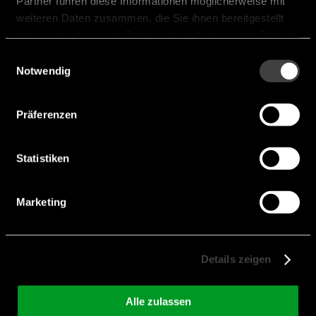
Partner führen diese Informationen möglicherweise mit
weiteren Daten zusammen, die Sie ihnen bereitgestellt
haben oder die sie im Rahmen Ihrer Nutzung der Dienste
gesammelt haben.
Einwilligungsauswahl
Notwendig
Präferenzen
Statistiken
Marketing
Details zeigen
NJG1815AK75-A
Automotive
Alle zulassen