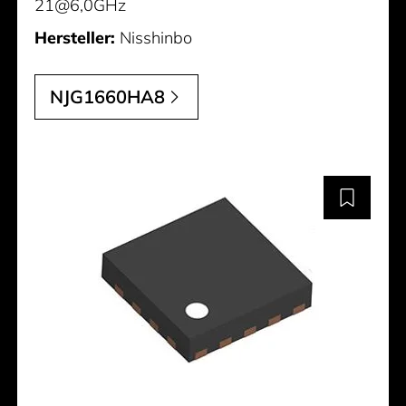
21@6,0GHz
Hersteller:
Nisshinbo
NJG1660HA8