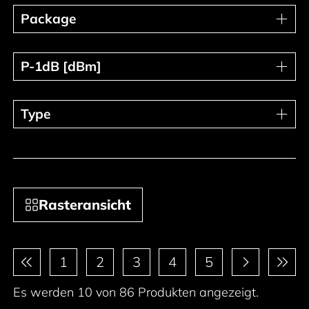
Package
Package
P-1dB [dBm]
P-1dB [dBm]
Type
Type
Rasteransicht
Paginierung
1
2
3
4
5
Es werden 10 von 86 Produkten angezeigt.