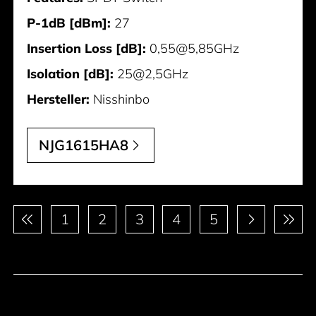
P-1dB [dBm]:
27
Insertion Loss [dB]:
0,55@5,85GHz
Isolation [dB]:
25@2,5GHz
Hersteller:
Nisshinbo
NJG1615HA8
Paginierung
1
2
3
4
5