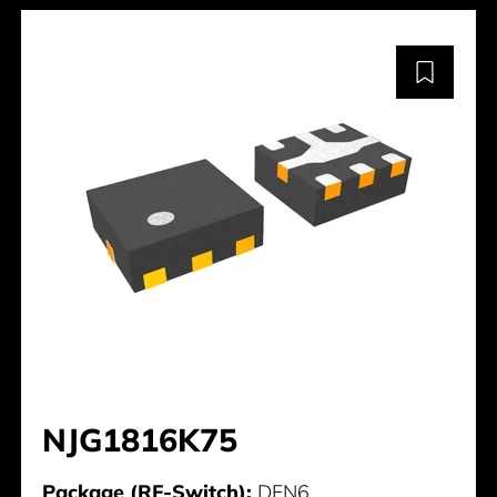
NJG1816K75
Package (RF-Switch):
DFN6