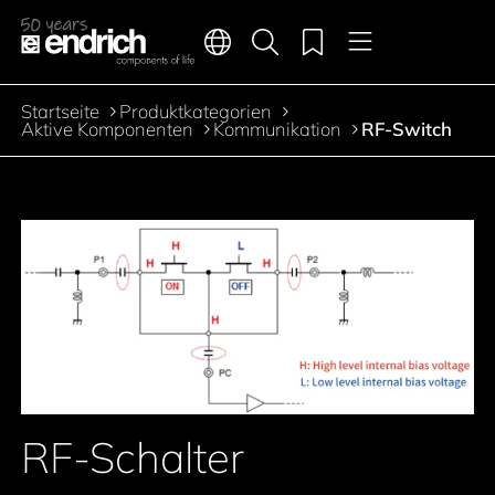
Hauptnavigation
Merkliste
Sprachen
Produktsuche
Menü
Zum Inhalt springen
Startseite
Produktkategorien
Pfadnavigation
Aktive Komponenten
Kommunikation
RF-Switch
Zur Produktfilterung springen
Zu den Produkten springen
RF-Schalter