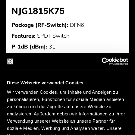
NJG1815K75
Package (RF-Switch):
DFN6
Features:
SPDT Switch
P-1dB [dBm]:
31
Insertion Loss [dB]:
0,45@2,4 to 2,5GHz
0,4@4,9 to 6GHz
Isolation [dB]:
25@2,4 to 2,5GHz 25@4,9
Diese Webseite verwendet Cookies
to 6GHz
Wir verwenden Cookies, um Inhalte und Anzeigen zu
Hersteller:
Nisshinbo
personalisieren, Funktionen für soziale Medien anbieten
zu können und die Zugriffe auf unsere Website zu
analysieren. Außerdem geben wir Informationen zu Ihrer
NJG1815K75
Verwendung unserer Website an unsere Partner für
soziale Medien, Werbung und Analysen weiter. Unsere