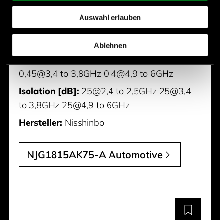
Package (RF-Switch):
DFN6
Auswahl erlauben
Features:
SPDT Switch
P-1dB [dBm]:
31
Ablehnen
Insertion Loss [dB]:
0,45@2,4 to 2,5GHz
0,45@3,4 to 3,8GHz 0,4@4,9 to 6GHz
Isolation [dB]:
25@2,4 to 2,5GHz 25@3,4
to 3,8GHz 25@4,9 to 6GHz
Hersteller:
Nisshinbo
NJG1815AK75-A Automotive