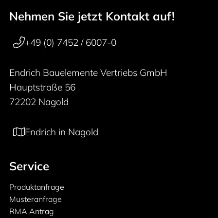
Nehmen Sie jetzt Kontakt auf!
50 years
Footer navigation
+49 (0) 7452 / 6007-0
Endrich Bauelemente Vertriebs GmbH
Hauptstraße 56
72202 Nagold
Endrich in Nagold
Service
Produktanfrage
Musteranfrage
RMA Antrag