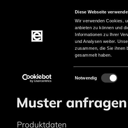
Diese Webseite verwende
Zum Inhalt springen
Wir verwenden Cookies, um
anbieten zu können und di
Informationen zu Ihrer Ve
Produkte
und Analysen weiter. Unse
zusammen, die Sie ihnen b
gesammelt haben.
Startseite
Musteranfrage
Pfadnavigation
Einwilligungsauswahl
Notwendig
Muster anfragen
Produktdaten