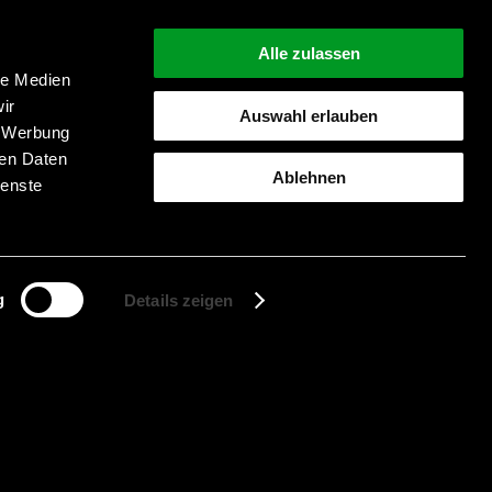
Alle zulassen
le Medien
ir
Auswahl erlauben
, Werbung
Suche starten
ren Daten
Ablehnen
ienste
g
Details zeigen