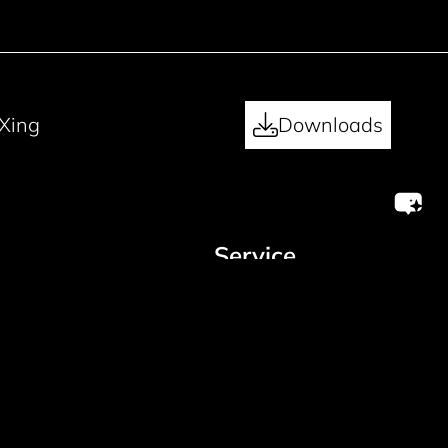
Xing
Downloads
Service
Produktanfrage
Musteranfrage
RMA Antrag
Linecard
Automotive
Zertifikate
Kontakt