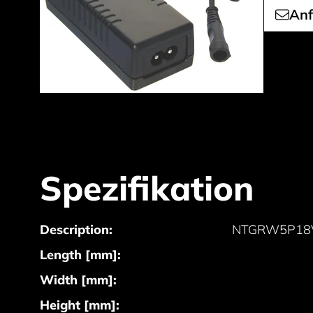
Anf
Spezifikation
Description:
NTGRW5P18V
Length [mm]:
Width [mm]:
Height [mm]: