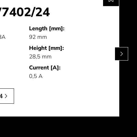
7402/24
Length [mm]:
8A
92 mm
Height [mm]:
28,5 mm
Current [A]:
0,5 A
4