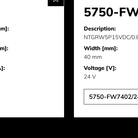
5750-FW
m]:
Description:
NTGRW5P15VDC/0.
m]:
Width [mm]:
40 mm
]:
Voltage [V]:
24 V
5750-FW7402/2