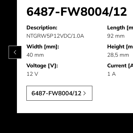
6487-FW8004/12
Description:
Length [m
NTGRW5P12VDC/1.0A
92 mm
Width [mm]:
Height [m
40 mm
28,5 mm
Voltage [V]:
Current [A
12 V
1 A
6487-FW8004/12