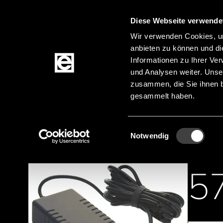
Diese Webseite verwende
Zum Inhalt springen
Wir verwenden Cookies, um
anbieten zu können und di
Informationen zu Ihrer Ve
Produkte
und Analysen weiter. Unse
zusammen, die Sie ihnen b
gesammelt haben.
Startseite
Produktkategorien
Stromversorg
Pfadnavigation
Einwilligungsauswahl
Notwendig
5