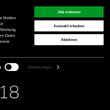
Alle zulassen
le Medien
ir
Auswahl erlauben
, Werbung
Suche starten
ren Daten
Ablehnen
ienste
g
Details zeigen
18