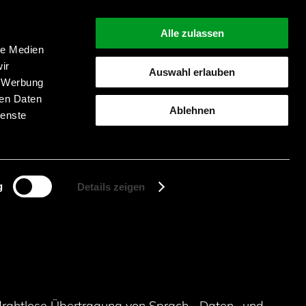
Alle zulassen
le Medien
ir
Auswahl erlauben
, Werbung
Suche starten
ren Daten
Ablehnen
ienste
g
Details zeigen
 drahtlose Übertragung von Sprach-, Daten- und