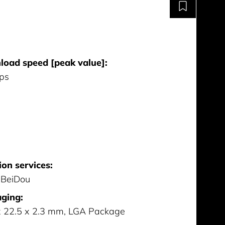
oad speed [peak value]:
ps
ion services:
 BeiDou
ging:
x 22.5 x 2.3 mm, LGA Package