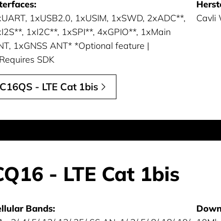
terfaces:
Herste
xUART, 1xUSB2.0, 1xUSIM, 1xSWD, 2xADC**,
Cavli
I2S**, 1xI2C**, 1xSPI**, 4xGPIO**, 1xMain
T, 1xGNSS ANT* *Optional feature |
Requires SDK
C16QS - LTE Cat 1bis
CQ16 - LTE Cat 1bis
llular Bands:
Downl