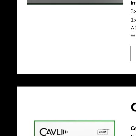
In
3
1x
AN
**
Ce