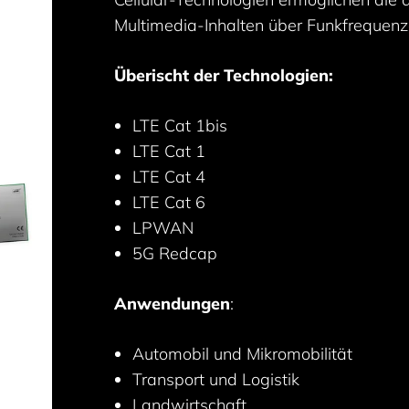
Multimedia-Inhalten über Funkfrequenze
Überischt der Technologien:
LTE Cat 1bis
LTE Cat 1
LTE Cat 4
LTE Cat 6
LPWAN
5G Redcap
Anwendungen
:
Automobil und Mikromobilität
Transport und Logistik
Landwirtschaft