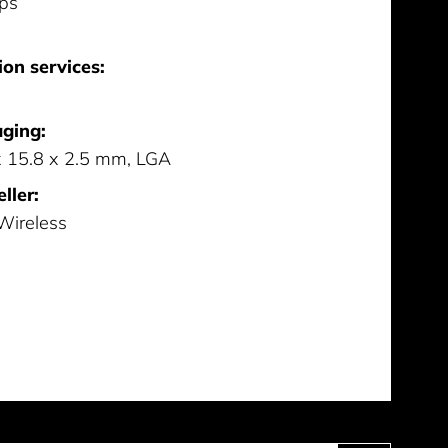
ps
ion services:
ging:
x 15.8 x 2.5 mm, LGA
ller:
 Wireless