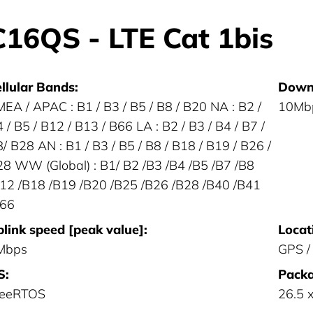
C16QS - LTE Cat 1bis
llular Bands:
Downl
EA / APAC : B1 / B3 / B5 / B8 / B20 NA : B2 /
10Mb
 / B5 / B12 / B13 / B66 LA : B2 / B3 / B4 / B7 /
/ B28 AN : B1 / B3 / B5 / B8 / B18 / B19 / B26 /
8 WW (Global) : B1/ B2 /B3 /B4 /B5 /B7 /B8
12 /B18 /B19 /B20 /B25 /B26 /B28 /B40 /B41
B66
link speed [peak value]:
Locat
Mbps
GPS /
S:
Packa
reeRTOS
26.5 