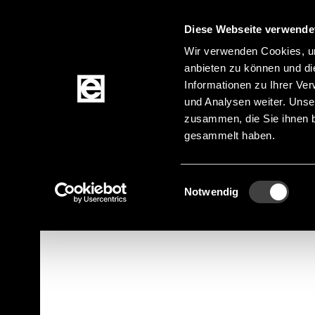
Diese Webseite verwende
Zum Inhalt springen
Wir verwenden Cookies, um
anbieten zu können und di
Informationen zu Ihrer Ve
Produkte
und Analysen weiter. Unse
zusammen, die Sie ihnen b
gesammelt haben.
Startseite
Produktkategorien
Funkmodule 
Pfadnavigation
Zur Produktfilterung springen
Zu den Produkten springen
Einwilligungsauswahl
Notwendig