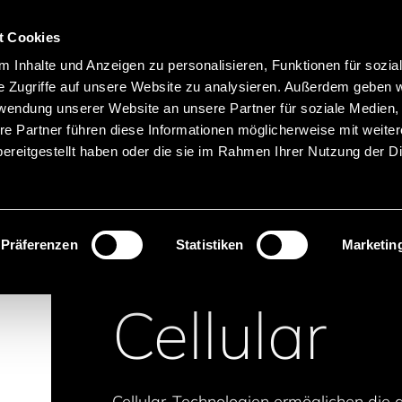
Hauptnavigation
Merkliste
t Cookies
Sprachen
Menü
 Inhalte und Anzeigen zu personalisieren, Funktionen für sozia
Suche
e Zugriffe auf unsere Website zu analysieren. Außerdem geben w
rwendung unserer Website an unsere Partner für soziale Medien
Produktnamen suchen
re Partner führen diese Informationen möglicherweise mit weite
ereitgestellt haben oder die sie im Rahmen Ihrer Nutzung der D
& GPS GNSS
Cellular
Präferenzen
Statistiken
Marketin
Cellular
Cellular-Technologien ermöglichen die