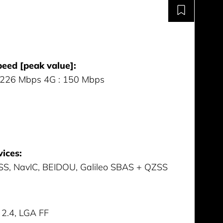
eed [peak value]:
 226 Mbps 4G : 150 Mbps
vices:
S, NavIC, BEIDOU, Galileo SBAS + QZSS
 2.4, LGA FF