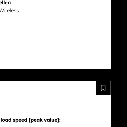
ller:
 Wireless
oad speed [peak value]: