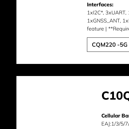
Interfaces:
1xI2C*, 3xUART,
1xGNSS_ANT, 1xD
feature | **Requi
CQM220 -5G 
C10Q
Cellular Ba
EAJ:1/3/5/7