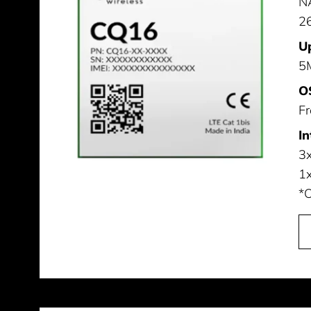
NA
26
Up
5
O
F
In
3x
1x
*O