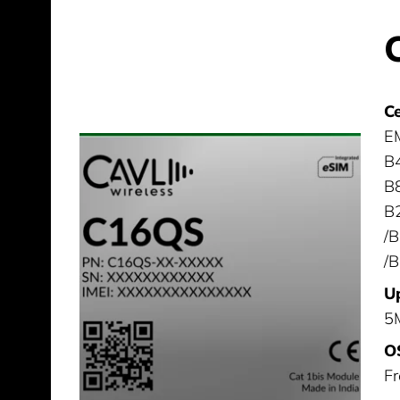
Ce
EM
B4
B8
B2
/B
/
Up
5
O
F