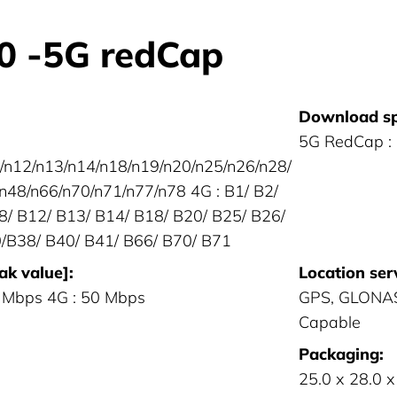
 -5G redCap
Download sp
5G RedCap :
8/n12/n13/n14/n18/n19/n20/n25/n26/n28/
n48/n66/n70/n71/n77/n78 4G : B1/ B2/
B8/ B12/ B13/ B14/ B18/ B20/ B25/ B26/
/B38/ B40/ B41/ B66/ B70/ B71
ak value]:
Location ser
 Mbps 4G : 50 Mbps
GPS, GLONAS
Capable
Packaging:
25.0 x 28.0 x