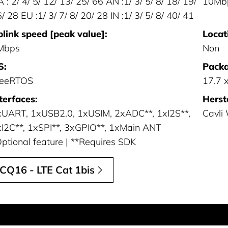
 : 2/ 4/ 5/ 12/ 13/ 25/ 66 AN :1/ 3/ 5/ 8/ 18/ 19/
10Mb
/ 28 EU :1/ 3/ 7/ 8/ 20/ 28 IN :1/ 3/ 5/ 8/ 40/ 41
link speed [peak value]:
Locat
Mbps
Non
S:
Packa
reeRTOS
17.7 
terfaces:
Herste
UART, 1xUSB2.0, 1xUSIM, 2xADC**, 1xI2S**,
Cavli
I2C**, 1xSPI**, 3xGPIO**, 1xMain ANT
ptional feature | **Requires SDK
CQ16 - LTE Cat 1bis