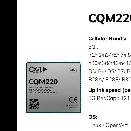
CQM220
Cellular Bands:
5G :
n1/n2/n3/n5/n7/n
n30/n38/n40/n41/
B3/ B4/ B5/ B7/ 
B28A/ B28B/ B30
Uplink speed [pe
5G RedCap : 121
OS:
Linux / OpenWrt