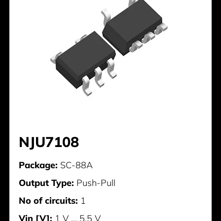
NJU7108
Package:
SC-88A
Output Type:
Push-Pull
No of circuits:
1
Vin [V]:
1 V ... 5,5 V