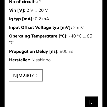
No of circuits:
2
Vin [V]:
2 V ... 20 V
Iq typ [mA]:
0,2 mA
Input Offset Voltage typ [mV]:
2 mV
Operating Temperature [°C]:
-40 °C ... 85
°C
Propagation Delay [ns]:
800 ns
Hersteller:
Nisshinbo
NJM2407