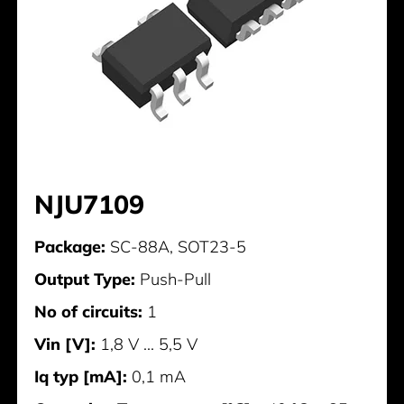
NJU7109
Package:
SC-88A, SOT23-5
Output Type:
Push-Pull
No of circuits:
1
Vin [V]:
1,8 V ... 5,5 V
Iq typ [mA]:
0,1 mA