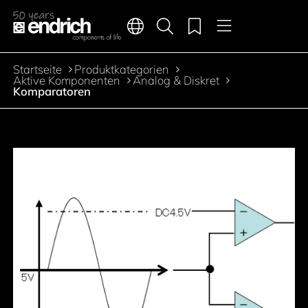
Hauptnavigation
Merkliste
Sprachen
Produktsuche
Menü
Zum Inhalt springen
Startseite
Produktkategorien
Pfadnavigation
Aktive Komponenten
Analog & Diskret
Komparatoren
Zur Produktfilterung springen
Zu den Produkten springen