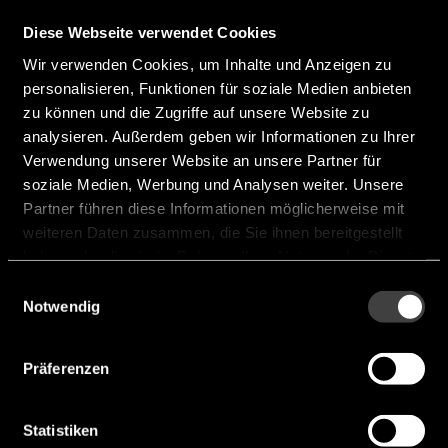
Output Type:
Open-Collector
Diese Webseite verwendet Cookies
No of circuits:
4
Wir verwenden Cookies, um Inhalte und Anzeigen zu
Vin [V]:
2 V ... 36 V
personalisieren, Funktionen für soziale Medien anbieten
zu können und die Zugriffe auf unsere Website zu
Iq typ [mA]:
0,2 mA
analysieren. Außerdem geben wir Informationen zu Ihrer
Input Offset Voltage typ [mV]:
2 mV
Verwendung unserer Website an unsere Partner für
soziale Medien, Werbung und Analysen weiter. Unsere
Operating Temperature [°C]:
-40 °C ... 85
Partner führen diese Informationen möglicherweise mit
°C
weiteren Daten zusammen, die Sie ihnen bereitgestellt
haben oder die sie im Rahmen Ihrer Nutzung der Dienste
Propagation Delay [ns]:
1.300 ns
gesammelt haben.
Einwilligungsauswahl
Hersteller:
Nisshinbo
Notwendig
NJM2901
Präferenzen
Statistiken