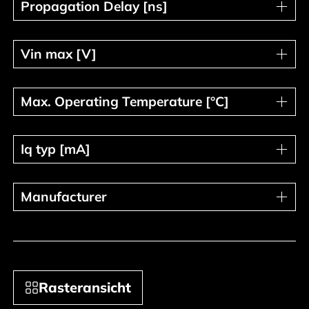
Propagation Delay [ns]
Propagation Delay [ns]
Vin max [V]
Vin max [V]
Max. Operating Temperature [°C]
Max. Operating Temperature [°C]
Iq typ [mA]
Iq typ [mA]
Manufacturer
Manufacturer
Rasteransicht