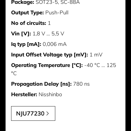
Package:
SOT23-5, SC-88A
Output Type:
Push-Pull
No of circuits:
1
Vin [V]:
1,8 V ... 5,5 V
Iq typ [mA]:
0,006 mA
Input Offset Voltage typ [mV]:
1 mV
Operating Temperature [°C]:
-40 °C ... 125
°C
Propagation Delay [ns]:
780 ns
Hersteller:
Nisshinbo
NJU77230