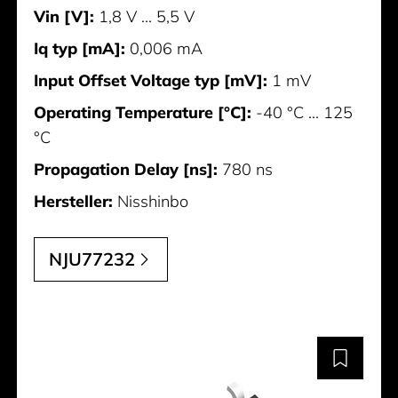
Vin [V]:
1,8 V ... 5,5 V
Iq typ [mA]:
0,006 mA
Input Offset Voltage typ [mV]:
1 mV
Operating Temperature [°C]:
-40 °C ... 125
°C
Propagation Delay [ns]:
780 ns
Hersteller:
Nisshinbo
NJU77232