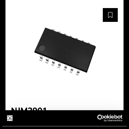
NJM2901
Package:
DMP14, SOP14