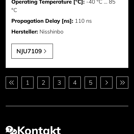
Operating Temperature [°C]:
-40 °C ... 85
°C
Propagation Delay [ns]:
110 ns
Hersteller:
Nisshinbo
NJU7109
Paginierung
1
2
3
4
5
Kontakt