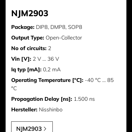
NJM2903
Package:
DIP8, DMP8, SOP8
Output Type:
Open-Collector
No of circuits:
2
Vin [V]:
2 V ... 36 V
Iq typ [mA]:
0,2 mA
Operating Temperature [°C]:
-40 °C ... 85
°C
Propagation Delay [ns]:
1.500 ns
Hersteller:
Nisshinbo
NJM2903