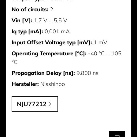
No of circuits:
2
Vin [V]:
1,7 V ... 5,5 V
Iq typ [mA]:
0,001 mA
Input Offset Voltage typ [mV]:
1 mV
Operating Temperature [°C]:
-40 °C ... 105
°C
Propagation Delay [ns]:
9.800 ns
Hersteller:
Nisshinbo
NJU77212