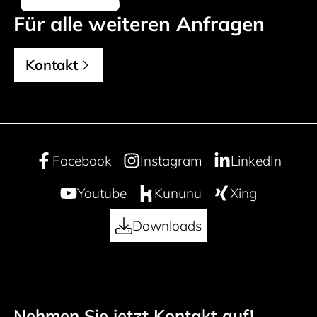
Für alle weiteren Anfragen
Kontakt
Facebook
Instagram
LinkedIn
Youtube
Kununu
Xing
Downloads
Nehmen Sie jetzt Kontakt auf!
Footer navigation