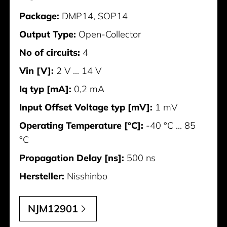
Package:
DMP14, SOP14
Output Type:
Open-Collector
No of circuits:
4
Vin [V]:
2 V ... 14 V
Iq typ [mA]:
0,2 mA
Input Offset Voltage typ [mV]:
1 mV
Operating Temperature [°C]:
-40 °C ... 85
°C
Propagation Delay [ns]:
500 ns
Hersteller:
Nisshinbo
NJM12901