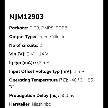
NJM12903
Package:
DIP8, DMP8, SOP8
Output Type:
Open-Collector
No of circuits:
2
Vin [V]:
2 V ... 14 V
Iq typ [mA]:
0,2 mA
Input Offset Voltage typ [mV]:
1 mV
Operating Temperature [°C]:
-40 °C ... 85
°C
Propagation Delay [ns]:
500 ns
Hersteller:
Nisshinbo