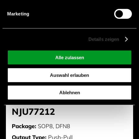
Marketing
Details zeigen
Alle zulassen
Auswahl erlauben
Ablehnen
NJU77212
Package:
SOP8, DFN8
Output Type:
Push-Pull