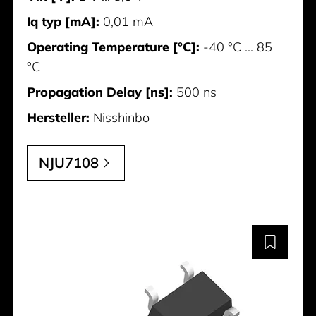
Iq typ [mA]:
0,01 mA
Operating Temperature [°C]:
-40 °C ... 85
°C
Propagation Delay [ns]:
500 ns
Hersteller:
Nisshinbo
NJU7108