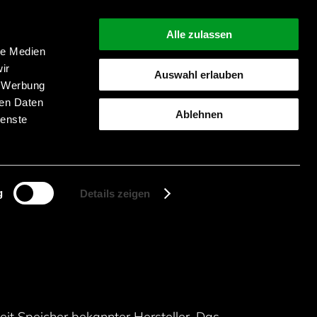
Alle zulassen
le Medien
ir
Auswahl erlauben
, Werbung
Suche starten
ren Daten
Ablehnen
ienste
g
Details zeigen
t Speicher bekannter Hersteller. Das