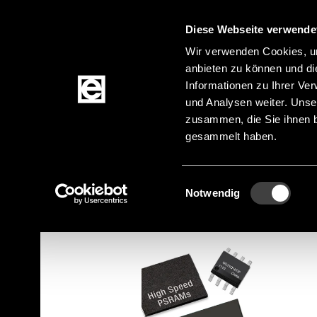
Diese Webseite verwende
Zum Inhalt springen
Wir verwenden Cookies, um
anbieten zu können und di
Informationen zu Ihrer Ve
Produkte
und Analysen weiter. Unse
zusammen, die Sie ihnen b
gesammelt haben.
Startseite
Produktkategorien
Aktive Kompo
Pfadnavigation
Zur Produktfilterung springen
Zu den Produkten springen
Einwilligungsauswahl
Notwendig