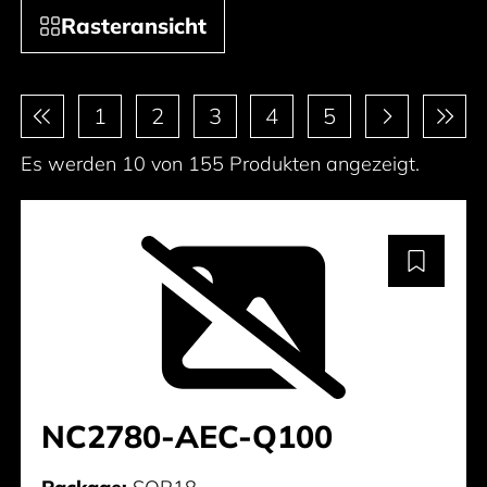
Rasteransicht
Paginierung
1
2
3
4
5
Es werden 10 von 155 Produkten angezeigt.
NC2780-AEC-Q100