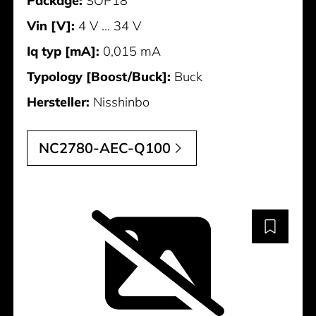
Package:
SOP18
Vin [V]:
4 V ... 34 V
Iq typ [mA]:
0,015 mA
Typology [Boost/Buck]:
Buck
Hersteller:
Nisshinbo
NC2780-AEC-Q100