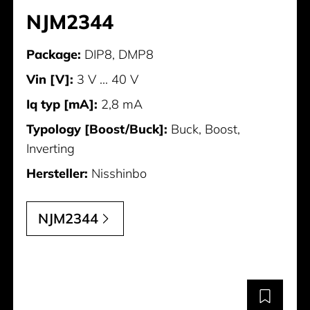
NJM2344
Package:
DIP8, DMP8
Vin [V]:
3 V ... 40 V
Iq typ [mA]:
2,8 mA
Typology [Boost/Buck]:
Buck, Boost,
Inverting
Hersteller:
Nisshinbo
NJM2344