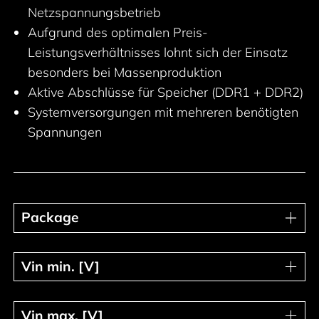
Netzspannungsbetrieb
Aufgrund des optimalen Preis-
Leistungsverhältnisses lohnt sich der Einsatz
besonders bei Massenproduktion
Aktive Abschlüsse für Speicher (DDR1 + DDR2)
Systemversorgungen mit mehreren benötigten
Spannungen
Package
Package
Vin min. [V]
Vin min. [V]
Vin max. [V]
Vin max. [V]