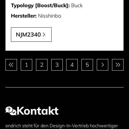
Typology [Boost/Buck]:
Buck
Hersteller:
Nisshinbo
NJM2340
Paginierung
1
2
3
4
5
Kontakt
endrich steht für den Design-In-Vertrieb hochwertiger