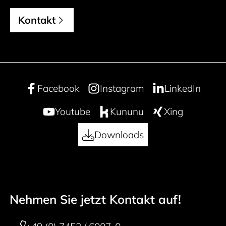
Kontakt
Facebook
Instagram
LinkedIn
Youtube
Kununu
Xing
Downloads
Nehmen Sie jetzt Kontakt auf!
50 years
Footer navigation