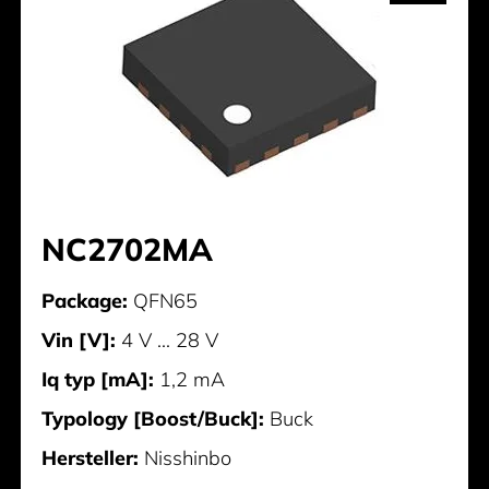
NC2702MA
Package:
QFN65
Vin [V]:
4 V ... 28 V
Iq typ [mA]:
1,2 mA
Typology [Boost/Buck]:
Buck
Hersteller:
Nisshinbo