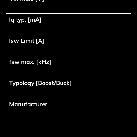
Iq typ. [mA]
Iq typ. [mA]
Isw Limit [A]
Isw Limit [A]
fsw max. [kHz]
fsw max. [kHz]
Typology [Boost/Buck]
Typology [Boost/Buck]
Manufacturer
Manufacturer