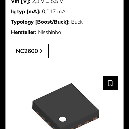
Vin [V]:
2,3 V ... 5,5 V
Iq typ [mA]:
0,017 mA
Typology [Boost/Buck]:
Buck
Hersteller:
Nisshinbo
NC2600