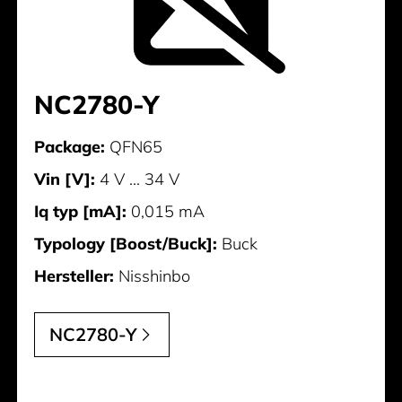
NC2780-Y
Package:
QFN65
Vin [V]:
4 V ... 34 V
Iq typ [mA]:
0,015 mA
Typology [Boost/Buck]:
Buck
Hersteller:
Nisshinbo
NC2780-Y