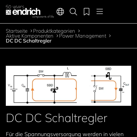
Hauptnavigation
Merkliste
Sprachen
Produktsuche
Menü
Zum Inhalt springen
Startseite
Produktkategorien
Pfadnavigation
Aktive Komponenten
Power Management
DC DC Schaltregler
Zur Produktfilterung springen
Zu den Produkten springen
DC DC Schaltregler
Für die Spannungsversorgung werden in vielen