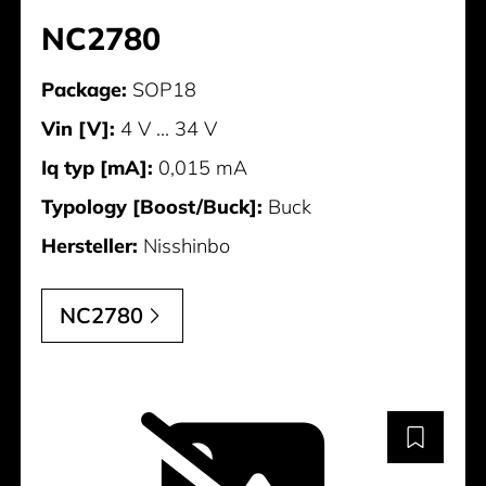
NC2780
Package:
SOP18
Vin [V]:
4 V ... 34 V
Iq typ [mA]:
0,015 mA
Typology [Boost/Buck]:
Buck
Hersteller:
Nisshinbo
NC2780