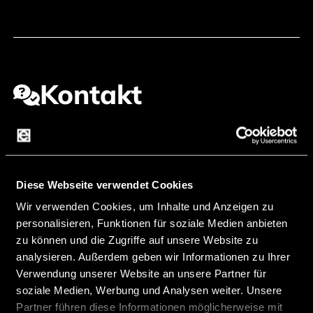
Kontakt
endrich steht für den Design-In-Vertrieb hochwertiger
elektronischer Bauelemente. Wir legen großen Wert
auf Qualität und Zuverlässigkeit. Deshalb arbeiten wir
sehr eng mit unseren Lieferanten zusammen, um
Diese Webseite verwendet Cookies
sicherzustellen, dass unsere Produkte den höchsten
Wir verwenden Cookies, um Inhalte und Anzeigen zu
Standards entsprechen. Unser erfahrenes Team steht
personalisieren, Funktionen für soziale Medien anbieten
Ihnen jederzeit zur Seite und berät Sie gerne bei der
zu können und die Zugriffe auf unsere Website zu
Auswahl der passenden Komponenten für Ihre
analysieren. Außerdem geben wir Informationen zu Ihrer
Anforderungen.
Verwendung unserer Website an unsere Partner für
Ihr Ansprechpartner
soziale Medien, Werbung und Analysen weiter. Unsere
Partner führen diese Informationen möglicherweise mit