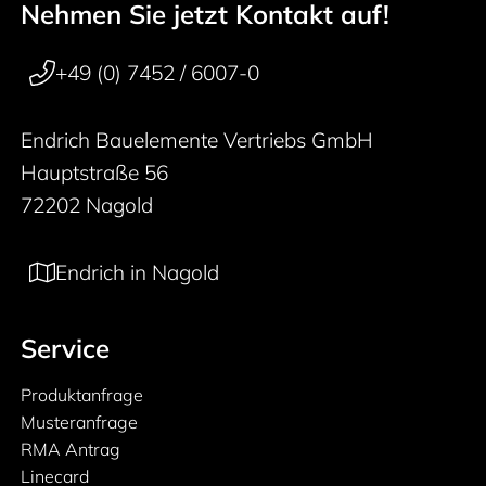
Nehmen Sie jetzt Kontakt auf!
50 years
Footer navigation
+49 (0) 7452 / 6007-0
Endrich Bauelemente Vertriebs GmbH
Hauptstraße 56
72202 Nagold
Endrich in Nagold
Service
Produktanfrage
Musteranfrage
RMA Antrag
Linecard