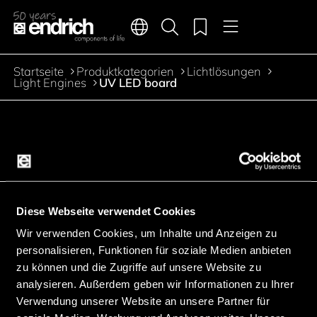
Hauptnavigation
Merkliste
Sprachen
Produktsuche
Menü
Zum Inhalt springen
Startseite
Produktkategorien
Lichtlösungen
Pfadnavigation
Light Engines
UV LED board
Zur Produktfilterung springen
Zu den Produkten springen
Diese Webseite verwendet Cookies
Facebook
Instagram
LinkedIn
Wir verwenden Cookies, um Inhalte und Anzeigen zu
Youtube
Kununu
Xing
personalisieren, Funktionen für soziale Medien anbieten
zu können und die Zugriffe auf unsere Website zu
Downloads
analysieren. Außerdem geben wir Informationen zu Ihrer
Verwendung unserer Website an unsere Partner für