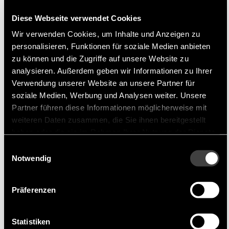
Alliance
Diese Webseite verwendet Cookies
Alliance Memory ein Herstsller für SRAM,
DRAM, und Flash ICs
Wir verwenden Cookies, um Inhalte und Anzeigen zu
personalisieren, Funktionen für soziale Medien anbieten
zu können und die Zugriffe auf unsere Website zu
Alliance Memory ist ein Fabless-
analysieren. Außerdem geben wir Informationen zu Ihrer
Halbleiterhersteller von abgekündigten und neuen
Verwendung unserer Website an unsere Partner für
Speicherprodukten wie SRAM, DRAM, FLASH
soziale Medien, Werbung und Analysen weiter. Unsere
und Speicher-ICs, die Pin-to-Pin-Ersatz für
Partner führen diese Informationen möglicherweise mit
Speicher-ICs von Micron, Samsung,
weiteren Daten zusammen, die Sie ihnen bereitgestellt
haben oder die sie im Rahmen Ihrer Nutzung der Dienste
Infineon/Cypress, Macronix, Winbond, ISSI,
gesammelt haben.
Nanya, Hynix und anderen sind.
Einwilligungsauswahl
Notwendig
Produktportfolio
Präferenzen
Das Portfolio reicht von SRAM und P-SRAM, über
DRAM (SDRAM, DDRx) und FLASH (seriell und
Statistiken