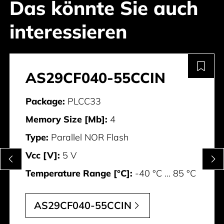
Das könnte Sie auch
interessieren
AS29CF040-55CCIN
Package:
PLCC33
Memory Size [Mb]:
4
Type:
Parallel NOR Flash
Vcc [V]:
5 V
Temperature Range [°C]:
-40 °C ... 85 °C
AS29CF040-55CCIN