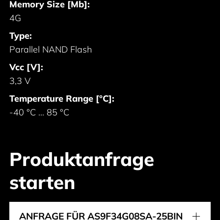
Memory Size [Mb]:
4G
Type:
Parallel NAND Flash
Vcc [V]:
3,3 V
Temperature Range [°C]:
-40 °C ... 85 °C
Produktanfrage
starten
ANFRAGE FÜR AS9F34G08SA-25BIN