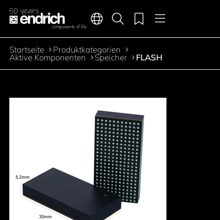
Hauptnavigation
Merkliste
Sprachen
Produktsuche
Menü
Zum Inhalt springen
Startseite
Produktkategorien
Pfadnavigation
Aktive Komponenten
Speicher
FLASH