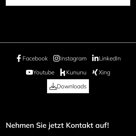
Facebook
Instagram
LinkedIn
Youtube
Kununu
Xing
Downloads
Nehmen Sie jetzt Kontakt auf!
50 years
Footer navigation