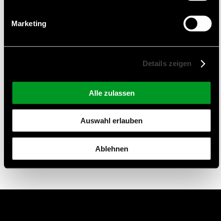
parallel) bis hin zu eMMC.
Marketing
Geeignete Anwendungen
Industrie
Details zeigen
Telekommunikation
Haushalt und PC
Alle zulassen
Zertifizierungen und Qualitätsmanagement
Auswahl erlauben
ISO 9001:2015
Ablehnen
ISO 14001:2015