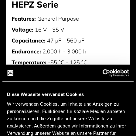
HEPZ Serie
Features:
General Purpose
Voltage:
16 V - 35 V
Capacitance:
47 µF - 560 µF
Endurance:
2.000 h - 3.000 h
Temperature:
-55 °C - 125 °C
Hersteller:
Suncon
HEPZ Serie
Diese Webseite verwendet Cookies
Wir verwenden Cookies, um Inhalte und Anzeigen zu
personalisieren, Funktionen für soziale Medien anbieten
zu können und die Zugriffe auf unsere Website zu
analysieren. Außerdem geben wir Informationen zu Ihrer
Verwendung unserer Website an unsere Partner für