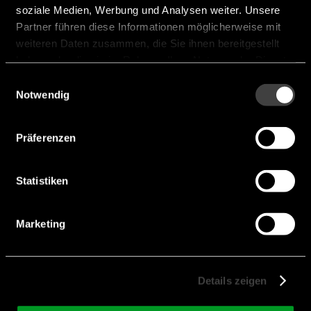
soziale Medien, Werbung und Analysen weiter. Unsere
Partner führen diese Informationen möglicherweise mit
weiteren Daten zusammen, die Sie ihnen bereitgestellt
haben oder die sie im Rahmen Ihrer Nutzung der Dienste
gesammelt haben.
Einwilligungsauswahl
Notwendig
Präferenzen
Statistiken
RHH Serie
Marketing
Features:
General Purpose
Voltage:
16 V - 50 V
Details zeigen
Capacitance:
68 µF - 470 µF