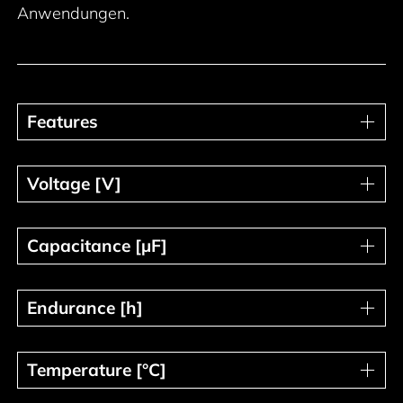
Anwendungen.
Features
Features
Voltage [V]
Voltage [V]
Capacitance [µF]
Capacitance [µF]
Endurance [h]
Endurance [h]
Temperature [°C]
Temperature [°C]