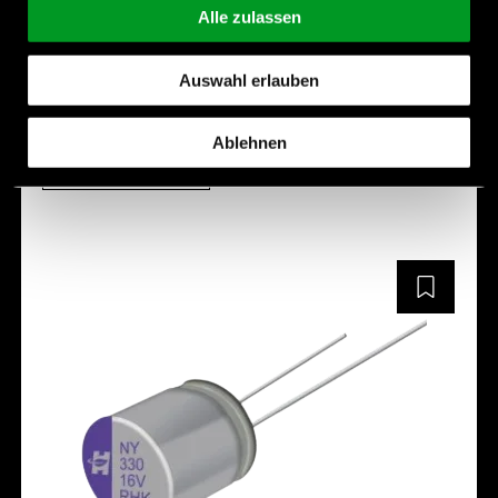
Endurance:
-
Alle zulassen
Temperature:
-55 °C - 150 °C
Auswahl erlauben
Hersteller:
Leaguer
Ablehnen
RHH Serie