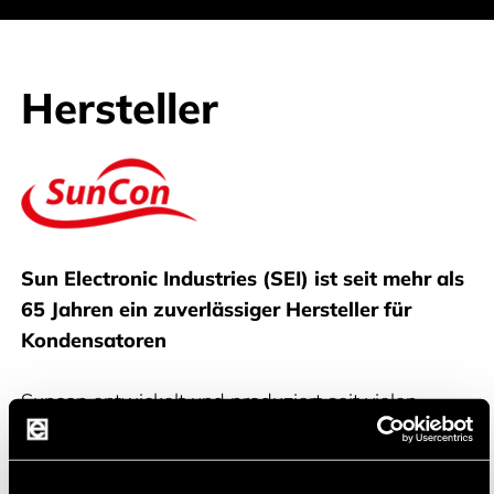
Hersteller
Suncon
Sun Electronic Industries (SEI) ist seit mehr als
65 Jahren ein zuverlässiger Hersteller für
Kondensatoren
Suncon entwickelt und produziert seit vielen
Jahrzehnten hochwertige Aluminium-
Elektrolytkondensatoren und, seit einigen Jahren,
Polymerhybrid-Kondensatoren, welcher Suncon