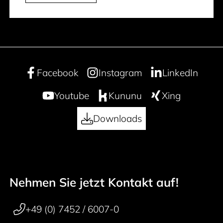
Facebook
Instagram
LinkedIn
Youtube
Kununu
Xing
Downloads
Nehmen Sie jetzt Kontakt auf!
50 years
Footer navigation
+49 (0) 7452 / 6007-0