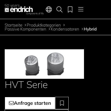
Hauptnavigation
Merkliste
Sprachen
Produktsuche
Menü
Zum Inhalt springen
Startseite
Produktkategorien
Pfadnavigation
Passive Komponenten
Kondensatoren
Hybrid
HVT Serie
Anfrage starten