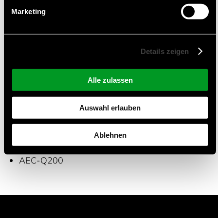
Marketing
Automotive
Smart Industry
Smart Building
Details zeigen
Smart Products
Alle zulassen
Zertifizierungen und Qualitätsmanagement
Auswahl erlauben
ISO 9001
ISO 14001
Ablehnen
IATF 16949
AEC-Q200