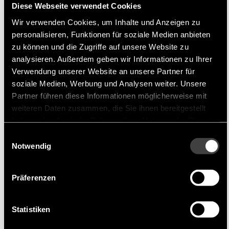
Diese Webseite verwendet Cookies
als Erster am Markt zur Serienreife gebracht hat.
Wir verwenden Cookies, um Inhalte und Anzeigen zu
Der Hersteller legt seinen Fokus auf
personalisieren, Funktionen für soziale Medien anbieten
leistungsfähige Kondensatoren im Bereich der
zu können und die Zugriffe auf unsere Website zu
SMD-Technologie und vertreibt diese unter der
analysieren. Außerdem geben wir Informationen zu Ihrer
Handelsmarke SUNCON.
Verwendung unserer Website an unsere Partner für
soziale Medien, Werbung und Analysen weiter. Unsere
Partner führen diese Informationen möglicherweise mit
Produkportfolio
weiteren Daten zusammen, die Sie ihnen bereitgestellt
haben oder die sie im Rahmen Ihrer Nutzung der Dienste
Suncon bietet hochwertige Aluminium-Elektrolyt-
gesammelt haben.
Einwilligungsauswahl
Kondensatoren und Hybridkondensatoren an.
Notwendig
Viele der Kondensatoren sind spezialisiert, z.B.
auf sehr niedrigen ESR, eine höhere
Präferenzen
Bertriebstemperatur oder eine sehr hohe
Lebensdauer.
Statistiken
Geeignete Anwendungen