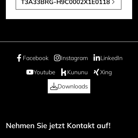
T3A33BRG-H9C0002X1E0118
Facebook
Instagram
LinkedIn
Youtube
Kununu
Xing
Downloads
Nehmen Sie jetzt Kontakt auf!
50 years
Footer navigation