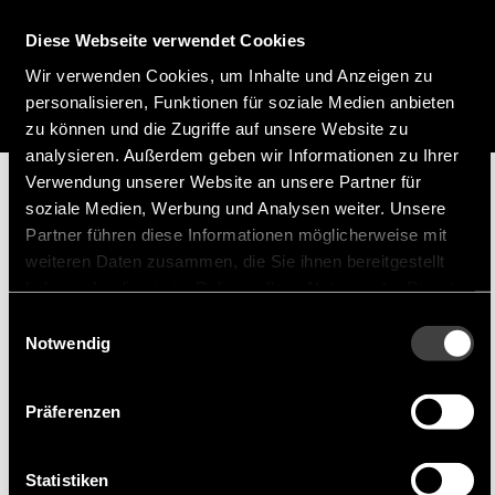
+49 (0) 15127646044
Diese Webseite verwendet Cookies
f.guggenmoos@endrich.com
Wir verwenden Cookies, um Inhalte und Anzeigen zu
personalisieren, Funktionen für soziale Medien anbieten
zu können und die Zugriffe auf unsere Website zu
analysieren. Außerdem geben wir Informationen zu Ihrer
Verwendung unserer Website an unsere Partner für
soziale Medien, Werbung und Analysen weiter. Unsere
Hersteller
Partner führen diese Informationen möglicherweise mit
weiteren Daten zusammen, die Sie ihnen bereitgestellt
haben oder die sie im Rahmen Ihrer Nutzung der Dienste
gesammelt haben.
Einwilligungsauswahl
Notwendig
Harvatek
Harvatek ist ein weltbekannter LED Hersteller
Präferenzen
Die Harvatek Corporation wurde 1995 in
Statistiken