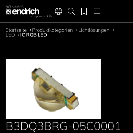
Hauptnavigation
Merkliste
Sprachen
Produktsuche
Menü
Zum Inhalt springen
Startseite
Produktkategorien
Lichtlösungen
Pfadnavigation
LED
IC RGB LED
B3DQ3BRG-05C0001