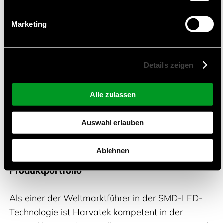
Hsinchu, Taiwan, gegründet. Seit 2003 ist sie ein
börsennotiertes Unternehmen an der
Marketing
taiwanesischen Börse. Heute ist das
Unternehmen ein führender Hersteller von
Halbleiterchips und LEDs mit einem breiten
Details zeigen
Anwendungsspektrum. Das Unternehmen
entwirft, fertigt und testet. Mit Produkten höchster
Alle zulassen
Qualität, beispiellosem Kundenservice und
ständiger Betonung auf Innovation ist Harvatek
Auswahl erlauben
zu einem der weltweit bevorzugten LED-
Lieferanten geworden.
Ablehnen
Produktportfolio
Als einer der Weltmarktführer in der SMD-LED-
Technologie ist Harvatek kompetent in der