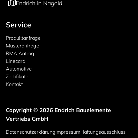
Endrich in Nagold
Service
Produktanfrage
Musteranfrage
RMA Antrag
Linecard
Automotive
Zertifikate
Kontakt
Copyright © 2026 Endrich Bauelemente
Vertriebs GmbH
Rechtliche Informationen
Datenschutzerklärung
Impressum
Haftungsausschluss