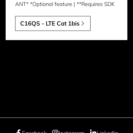
ANT* *Optional feature | **Requires SDK
C16QS - LTE Cat 1bis