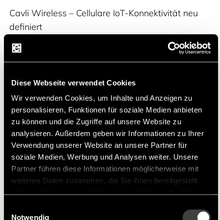
Cavli Wireless
Cavli Wireless – Cellulare IoT-Konnektivität neu
definiert
Cavli Wireless ist ein international agierendes
Technologieunternehmen mit Hauptsitz in San
Jose, Kalifornien, das sich auf hochmoderne
Diese Webseite verwendet Cookies
Mobilfunkmodule und IoT-Konnektivitätslösungen
Wir verwenden Cookies, um Inhalte und Anzeigen zu
spezialisiert hat. Seit seiner Gründung verfolgt
personalisieren, Funktionen für soziale Medien anbieten
Cavli das Ziel, die weltweite IoT-Vernetzung
zu können und die Zugriffe auf unsere Website zu
analysieren. Außerdem geben wir Informationen zu Ihrer
einfacher, kosteneffizienter und leistungsfähiger
Verwendung unserer Website an unsere Partner für
zu gestalten. Durch die Kombination von
soziale Medien, Werbung und Analysen weiter. Unsere
Mobilfunkhardware, integrierten eSIM-Lösungen
Partner führen diese Informationen möglicherweise mit
und einer cloudbasierten Managementplattform
weiteren Daten zusammen, die Sie ihnen bereitgestellt
schafft Cavli eine nahtlose Infrastruktur für IoT-
haben oder die sie im Rahmen Ihrer Nutzung der Dienste
Anwendungen auf globaler Ebene.
gesammelt haben.
Einwilligungsauswahl
Notwendig