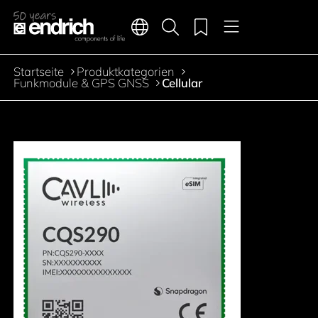
Hauptnavigation
Merkliste
Sprachen
Produktsuche
Menü
Zum Inhalt springen
Startseite
Produktkategorien
Pfadnavigation
Funkmodule & GPS GNSS
Cellular