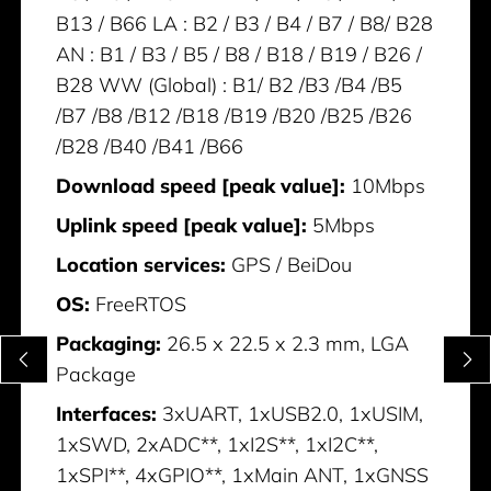
B13 / B66 LA : B2 / B3 / B4 / B7 / B8/ B28
AN : B1 / B3 / B5 / B8 / B18 / B19 / B26 /
B28 WW (Global) : B1/ B2 /B3 /B4 /B5
/B7 /B8 /B12 /B18 /B19 /B20 /B25 /B26
/B28 /B40 /B41 /B66
Download speed [peak value]:
10Mbps
Uplink speed [peak value]:
5Mbps
Location services:
GPS / BeiDou
OS:
FreeRTOS
Packaging:
26.5 x 22.5 x 2.3 mm, LGA
Package
Interfaces:
3xUART, 1xUSB2.0, 1xUSIM,
1xSWD, 2xADC**, 1xI2S**, 1xI2C**,
1xSPI**, 4xGPIO**, 1xMain ANT, 1xGNSS