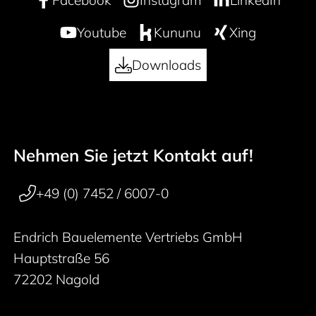
Facebook
Instagram
LinkedIn
Youtube
Kununu
Xing
Downloads
Nehmen Sie jetzt Kontakt auf!
50 years
Footer navigation
+49 (0) 7452 / 6007-0
Endrich Bauelemente Vertriebs GmbH
Hauptstraße 56
72202 Nagold