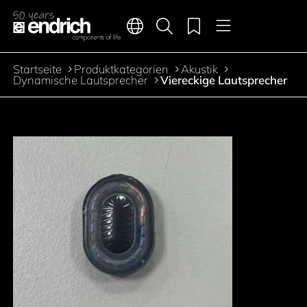
Hauptnavigation
Merkliste
Sprachen
Produktsuche
Menü
Zum Inhalt springen
Startseite
Produktkategorien
Akustik
Pfadnavigation
Dynamische Lautsprecher
Viereckige Lautsprecher