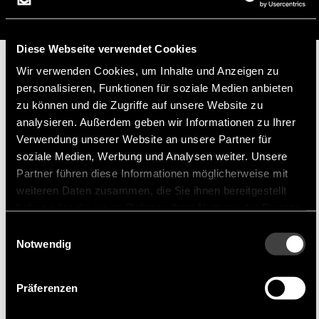
Diese Webseite verwendet Cookies
Wir verwenden Cookies, um Inhalte und Anzeigen zu
Hersteller
personalisieren, Funktionen für soziale Medien anbieten
zu können und die Zugriffe auf unsere Website zu
analysieren. Außerdem geben wir Informationen zu Ihrer
Verwendung unserer Website an unsere Partner für
soziale Medien, Werbung und Analysen weiter. Unsere
Partner führen diese Informationen möglicherweise mit
weiteren Daten zusammen, die Sie ihnen bereitgestellt
Veco
haben oder die sie im Rahmen Ihrer Nutzung der Dienste
Veco entwickelt kompakte, innovative und zuverlässige
gesammelt haben.
Lautsprecher und Mikrofone.
Einwilligungsauswahl
Notwendig
VANSONIC ENTERPRISE CO., LTD. (VECO) mit mehr als 30 Jahren
Präferenzen
Erfahrung auf dem Gebiet der Akustik, ist ein Mikro-Lautsprecher-
Hersteller der weltweites Ansehen für seine vielfältigen Lösungen