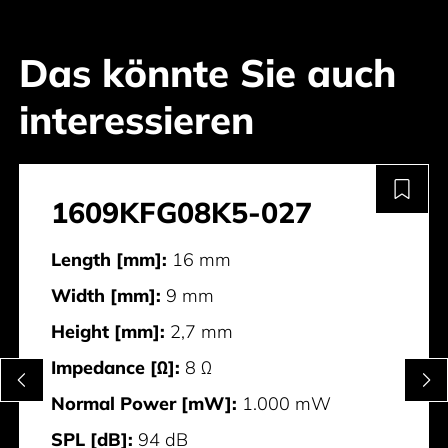
Das könnte Sie auch
interessieren
1609KFG08K5-027
Length [mm]:
16 mm
Width [mm]:
9 mm
Height [mm]:
2,7 mm
Impedance [Ω]:
8 Ω
Normal Power [mW]:
1.000 mW
SPL [dB]:
94 dB