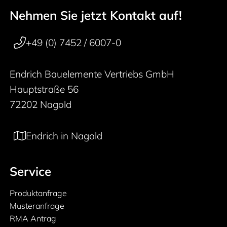
Nehmen Sie jetzt Kontakt auf!
50 years
Footer navigation
+49 (0) 7452 / 6007-0
Endrich Bauelemente Vertriebs GmbH
Hauptstraße 56
72202 Nagold
Endrich in Nagold
Service
Produktanfrage
Musteranfrage
RMA Antrag