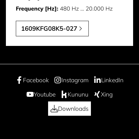
Frequency [Hz]:
480 Hz ... 20.000 Hz
1609KFG08K5-027
Facebook
Instagram
LinkedIn
Youtube
Kununu
Xing
Downloads