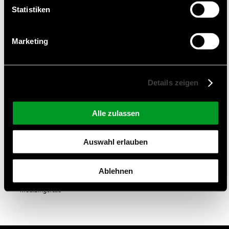
genießt. Veco ist eine taiwanesische Firma und wurde im Jahre 1981
Statistiken
gegründet.
Marketing
Produktportfolio
Das Produktportfolio von Veco besteht aus Mikro-Lautsprechern und
Details zeigen
einer unterschiedlichen Auswahl an Mikrofonen. Hierbei liegt der Fokus
auf SMD ECM und Standard ECM.
Alle zulassen
Anwendungen
Auswahl erlauben
Automotive
Ablehnen
Haushaltsgeräte
Medizingeräte