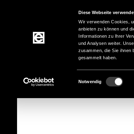
Diese Webseite verwende
Zum Inhalt springen
Wir verwenden Cookies, um
anbieten zu können und di
Informationen zu Ihrer Ve
Produkte
und Analysen weiter. Unse
zusammen, die Sie ihnen b
gesammelt haben.
Startseite
Hersteller
Pfadnavigation
Einwilligungsauswahl
Notwendig