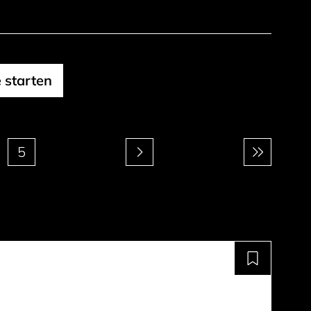
 starten
5