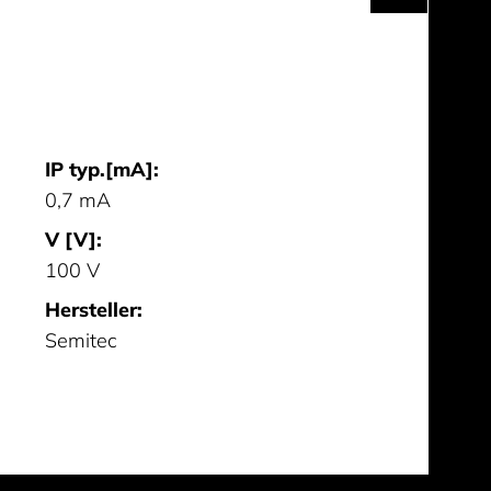
IP typ.[mA]:
0,7 mA
V [V]:
100 V
Hersteller:
Semitec