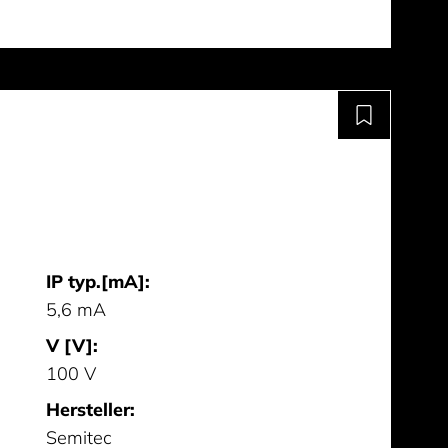
IP typ.[mA]:
5,6 mA
V [V]:
100 V
Hersteller:
Semitec