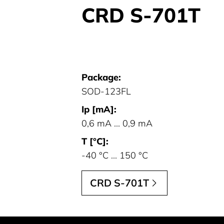
CRD S-701T
Package:
SOD-123FL
Ip [mA]:
0,6 mA ... 0,9 mA
T [°C]:
-40 °C ... 150 °C
CRD S-701T