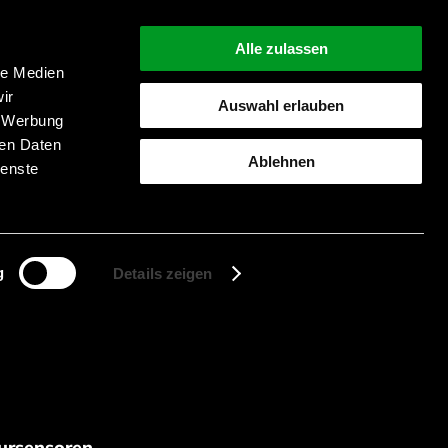
Alle zulassen
le Medien
ir
Auswahl erlauben
, Werbung
Suche starten
ren Daten
Ablehnen
ienste
g
Details zeigen
atursensoren