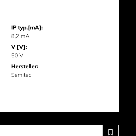
IP typ.[mA]:
8,2 mA
V [V]:
50 V
Hersteller:
Semitec