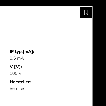
IP typ.[mA]:
0,5 mA
V [V]:
100 V
Hersteller:
Semitec