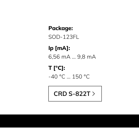
Package:
SOD-123FL
Ip [mA]:
6,56 mA ... 9,8 mA
T [°C]:
-40 °C ... 150 °C
CRD S-822T