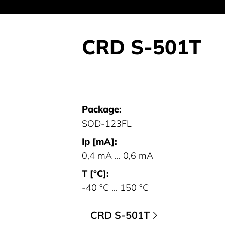
CRD S-501T
Package:
SOD-123FL
Ip [mA]:
0,4 mA ... 0,6 mA
T [°C]:
-40 °C ... 150 °C
CRD S-501T