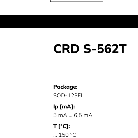
CRD S-562T
Package:
SOD-123FL
Ip [mA]:
5 mA ... 6,5 mA
T [°C]:
... 150 °C