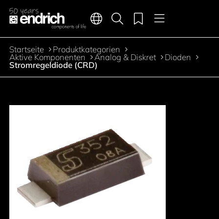
Hauptnavigation
Merkliste
Sprachen
Produktsuche
Menü
Zum Inhalt springen
Startseite
Produktkategorien
Pfadnavigation
Aktive Komponenten
Analog & Diskret
Dioden
Stromregeldiode (CRD)