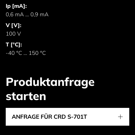
Ip [mA]:
0,6 mA ... 0,9 mA
V [V]:
100 V
T [°C]:
-40 °C ... 150 °C
Produktanfrage
starten
ANFRAGE FÜR CRD S-701T