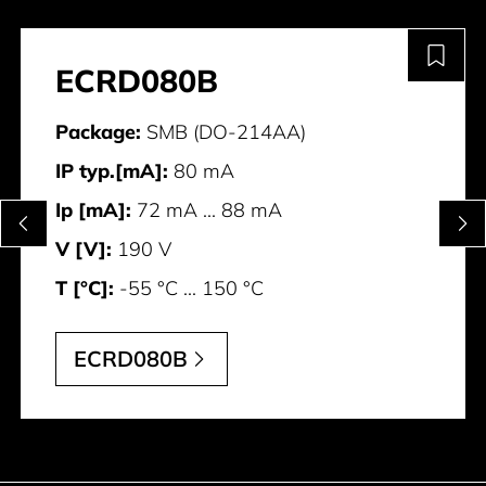
ECRD080B
Package:
SMB (DO-214AA)
IP typ.[mA]:
80 mA
Ip [mA]:
72 mA ... 88 mA
V [V]:
190 V
T [°C]:
-55 °C ... 150 °C
ECRD080B