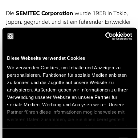
Die
SEMITEC Corporation
wurde 1958 in Tokio,
Japan, gegründet und ist ein führender Entwickler
und Hersteller von elektronischen Bauteilen
einschließlich verschiedener Sensoren
(Temperatur, Druck, Infrarot usw.) und diskreter
Halbleiterbauelemente. Die Thermistoren der
Diese Webseite verwendet Cookies
Marke SEMITEC sind aufgrund ihrer
Wir verwenden Cookies, um Inhalte und Anzeigen zu
Temperaturgenauigkeit und Zuverlässigkeit
personalisieren, Funktionen für soziale Medien anbieten
weltweit als Spitzenklasse anerkannt. Die
zu können und die Zugriffe auf unsere Website zu
analysieren. Außerdem geben wir Informationen zu Ihrer
Kommunikation mit dem Kunden steht bei
Verwendung unserer Website an unsere Partner für
SEMITEC an erster Stelle. Sie bieten auch
soziale Medien, Werbung und Analysen weiter. Unsere
maßgeschneiderte Produkte an, um den
Partner führen diese Informationen möglicherweise mit
unterschiedlichen Anforderungen der Kunden
weiteren Daten zusammen, die Sie ihnen bereitgestellt
gerecht zu werden.
haben oder die sie im Rahmen Ihrer Nutzung der Dienste
gesammelt haben.
Einwilligungsauswahl