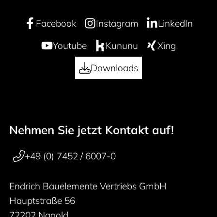
Facebook
Instagram
LinkedIn
Youtube
Kununu
Xing
Downloads
Nehmen Sie jetzt Kontakt auf!
50 years
Footer navigation
+49 (0) 7452 / 6007-0
Endrich Bauelemente Vertriebs GmbH
Hauptstraße 56
72202 Nagold