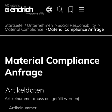
Hauptnavigation
Merkliste
Sprachen
Produktsuche
Menü
Zum Inhalt springen
Startseite
Unternehmen
Social Responsibility
Pfadnavigation
Material Compliance
Material Compliance Anfrage
Material Compliance
Anfrage
Artikeldaten
Artikelnummer (muss ausgefüllt werden)