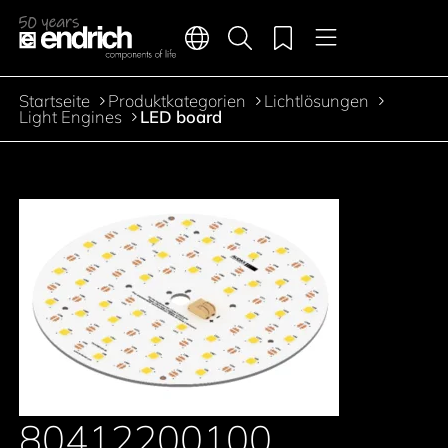
Hauptnavigation
Merkliste
Sprachen
Produktsuche
Menü
Zum Inhalt springen
Startseite
Produktkategorien
Lichtlösungen
Pfadnavigation
Light Engines
LED board
80412200100