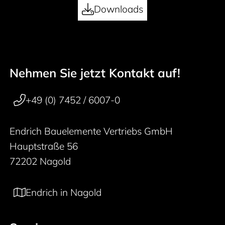
Downloads
Nehmen Sie jetzt Kontakt auf!
50 years
Footer navigation
+49 (0) 7452 / 6007-0
Endrich Bauelemente Vertriebs GmbH
Hauptstraße 56
72202 Nagold
Endrich in Nagold