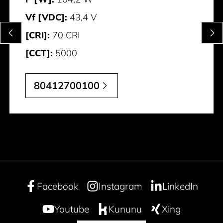
Vf [VDC]:
43,4 V
[CRI]:
70 CRI
[CCT]:
5000
80412700100
Facebook
Instagram
LinkedIn
Youtube
Kununu
Xing