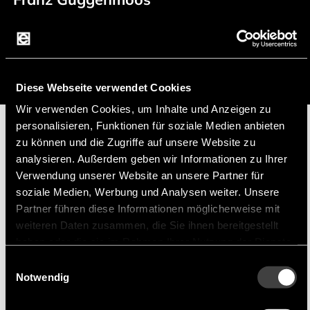
+49 (0) 15127646044
f.guggenmoos@endrich.com
Diese Webseite verwendet Cookies
Wir verwenden Cookies, um Inhalte und Anzeigen zu
personalisieren, Funktionen für soziale Medien anbieten
zu können und die Zugriffe auf unsere Website zu
Hersteller
analysieren. Außerdem geben wir Informationen zu Ihrer
Verwendung unserer Website an unsere Partner für
soziale Medien, Werbung und Analysen weiter. Unsere
Partner führen diese Informationen möglicherweise mit
weiteren Daten zusammen, die Sie ihnen bereitgestellt
haben oder die sie im Rahmen Ihrer Nutzung der Dienste
gesammelt haben.
Einwilligungsauswahl
Audax Electronics
Audax Electronics entwickelt LED-
Notwendig
Beleuchtungslösungen