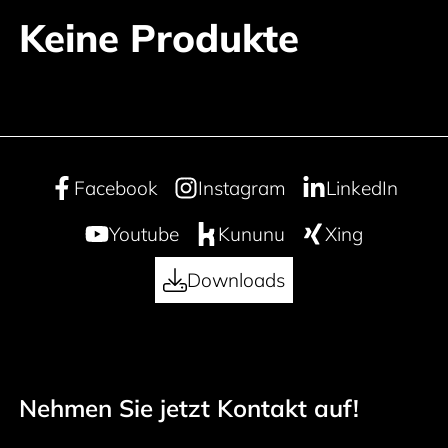
Keine Produkte
Facebook
Instagram
LinkedIn
Youtube
Kununu
Xing
Downloads
Nehmen Sie jetzt Kontakt auf!
50 years
Footer navigation