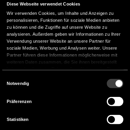
Motoren
Diese Webseite verwendet Cookies
Staubdicht/Spritzwasser geschützt
Wir verwenden Cookies, um Inhalte und Anzeigen zu
sämtliche IP-Schutzklassen
personalisieren, Funktionen für soziale Medien anbieten
zu können und die Zugriffe auf unsere Website zu
analysieren. Außerdem geben wir Informationen zu Ihrer
Verwendung unserer Website an unsere Partner für
Geeignete Anwendungen
soziale Medien, Werbung und Analysen weiter. Unsere
Partner führen diese Informationen möglicherweise mit
Vielzahl von Anwendungen für die Bereiche:
weiteren Daten zusammen, die Sie ihnen bereitgestellt
Smart Industry, Smart Building, Medical
haben oder die sie im Rahmen Ihrer Nutzung der Dienste
gesammelt haben.
Einwilligungsauswahl
Notwendig
Zertifizierungen und Qualitätsmanagement
Präferenzen
ISO9001
Statistiken
ISO14000