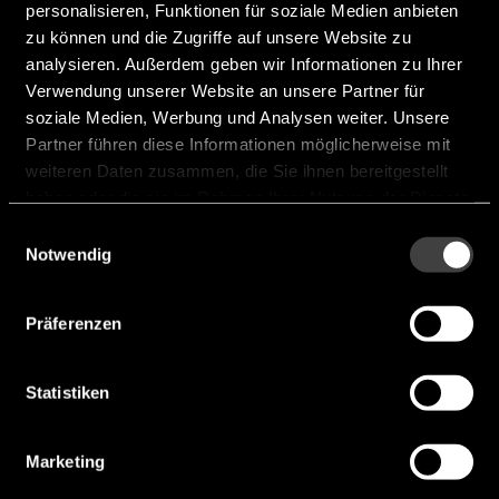
personalisieren, Funktionen für soziale Medien anbieten
zu können und die Zugriffe auf unsere Website zu
analysieren. Außerdem geben wir Informationen zu Ihrer
101903 DL-DM900i-
Verwendung unserer Website an unsere Partner für
SGR
soziale Medien, Werbung und Analysen weiter. Unsere
Partner führen diese Informationen möglicherweise mit
Module size [inch]:
9.0"
weiteren Daten zusammen, die Sie ihnen bereitgestellt
haben oder die sie im Rahmen Ihrer Nutzung der Dienste
Resolution:
800 x 480
gesammelt haben.
Einwilligungsauswahl
CPU:
NXP i.MX6ULL
Notwendig
Technology:
UWAT
Präferenzen
Brightness [cd/m²]:
550
Touchpanel:
capacitive
Statistiken
operating temperature [°C]:
...
Hersteller:
DLogic
Marketing