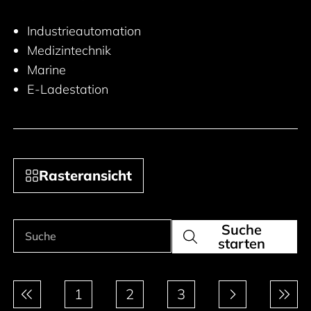
Industrieautomation
Medizintechnik
Marine
E-Ladestation
Rasteransicht
Suche
Produkte suchen
Suche
starten
Paginierung
1
2
3