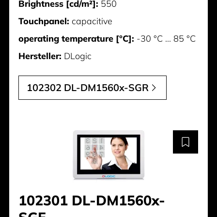
Brightness [cd/m²]:
550
Touchpanel:
capacitive
operating temperature [°C]:
-30 °C ... 85 °C
Hersteller:
DLogic
102302 DL-DM1560x-SGR
102301 DL-DM1560x-
SGF