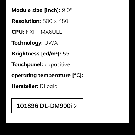
Module size [inch]:
9.0"
Resolution:
800 x 480
CPU:
NXP i.MX6ULL
Technology:
UWAT
Brightness [cd/m²]:
550
Touchpanel:
capacitive
operating temperature [°C]:
...
Hersteller:
DLogic
101896 DL-DM900i