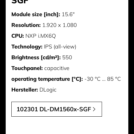
Module size [inch]:
15.6"
Resolution:
1.920 x 1.080
CPU:
NXP i.MX6Q
Technology:
IPS (all-view)
Brightness [cd/m²]:
550
Touchpanel:
capacitive
operating temperature [°C]:
-30 °C ... 85 °C
Hersteller:
DLogic
102301 DL-DM1560x-SGF