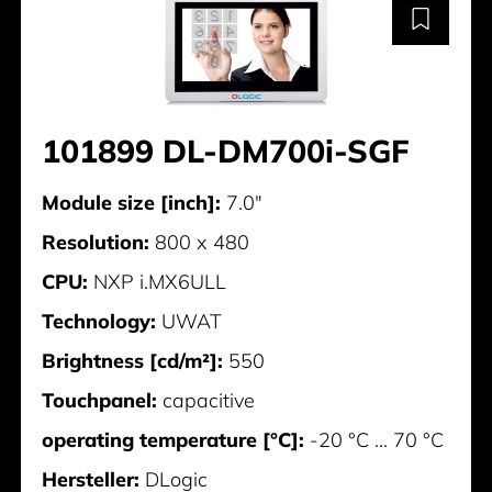
101899 DL-DM700i-SGF
Module size [inch]:
7.0"
Resolution:
800 x 480
CPU:
NXP i.MX6ULL
Technology:
UWAT
Brightness [cd/m²]:
550
Touchpanel:
capacitive
operating temperature [°C]:
-20 °C ... 70 °C
Hersteller:
DLogic