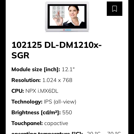
102125 DL-DM1210x-
SGR
Module size [inch]:
12.1"
Resolution:
1.024 x 768
CPU:
NPX i.MX6DL
Technology:
IPS (all-view)
Brightness [cd/m²]:
550
Touchpanel:
capactive
operating temperature [°C]:
-20 °C ... 70 °C