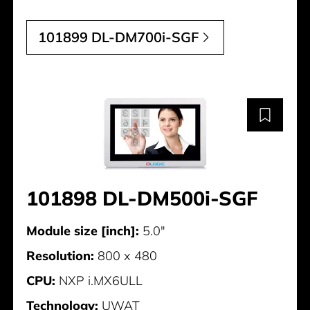
101899 DL-DM700i-SGF
101898 DL-DM500i-SGF
Module size [inch]:
5.0"
Resolution:
800 x 480
CPU:
NXP i.MX6ULL
Technology:
UWAT