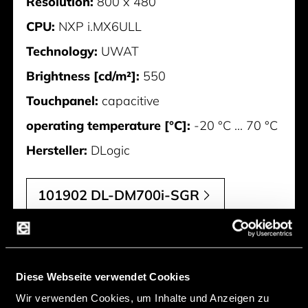
Resolution:
800 x 480
CPU:
NXP i.MX6ULL
Technology:
UWAT
Brightness [cd/m²]:
550
Touchpanel:
capacitive
operating temperature [°C]:
-20 °C ... 70 °C
Hersteller:
DLogic
101902 DL-DM700i-SGR
Diese Webseite verwendet Cookies
Wir verwenden Cookies, um Inhalte und Anzeigen zu