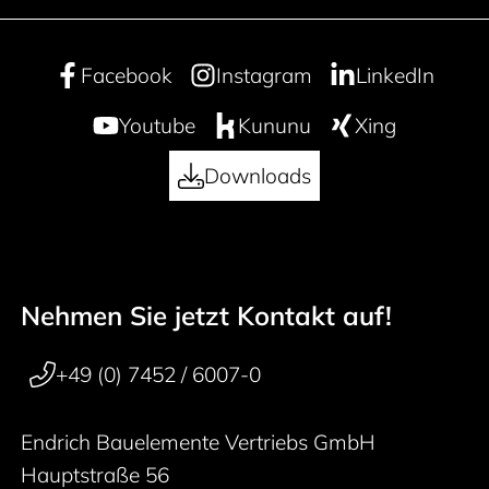
Facebook
Instagram
LinkedIn
Youtube
Kununu
Xing
Downloads
Nehmen Sie jetzt Kontakt auf!
50 years
Footer navigation
+49 (0) 7452 / 6007-0
Endrich Bauelemente Vertriebs GmbH
Hauptstraße 56