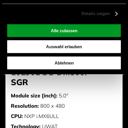
101903 DL-DM900i-SGR
Details zeigen
Alle zulassen
Auswahl erlauben
Ablehnen
101901 DL-DM500i-
SGR
Module size [inch]:
5.0"
Resolution:
800 x 480
CPU:
NXP i.MX6ULL
Technology:
UWAT