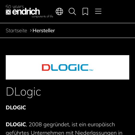
Hauptnavigation
Merkliste
Sprachen
Produktsuche
Menü
Zum Inhalt springen
Startseite
Hersteller
Pfadnavigation
DLogic
DLOGIC
DLOGIC
, 2008 gegründet, ist ein europäisch
geführtes Unternehmen mit Niederlassungen in