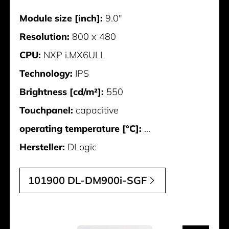
Module size [inch]:
9.0"
Resolution:
800 x 480
CPU:
NXP i.MX6ULL
Technology:
IPS
Brightness [cd/m²]:
550
Touchpanel:
capacitive
operating temperature [°C]:
...
Hersteller:
DLogic
101900 DL-DM900i-SGF