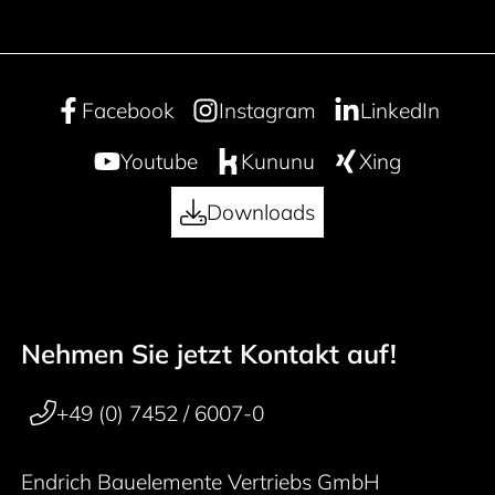
Facebook
Instagram
LinkedIn
Youtube
Kununu
Xing
Downloads
Nehmen Sie jetzt Kontakt auf!
50 years
Footer navigation
+49 (0) 7452 / 6007-0
Endrich Bauelemente Vertriebs GmbH