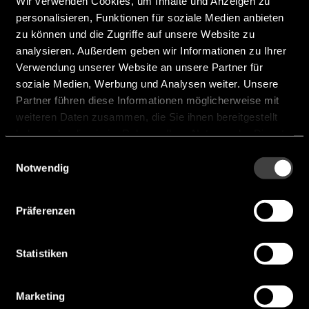
Wir verwenden Cookies, um Inhalte und Anzeigen zu
personalisieren, Funktionen für soziale Medien anbieten
zu können und die Zugriffe auf unsere Website zu
analysieren. Außerdem geben wir Informationen zu Ihrer
CM315E (NEW)
Verwendung unserer Website an unsere Partner für
soziale Medien, Werbung und Analysen weiter. Unsere
Length [mm]:
3,2 mm
Partner führen diese Informationen möglicherweise mit
weiteren Daten zusammen, die Sie ihnen bereitgestellt
Width [mm]:
1,5 mm
haben oder die sie im Rahmen Ihrer Nutzung der Dienste
Height [mm]:
0,9 mm
gesammelt haben.
Einwilligungsauswahl
Notwendig
Frequency:
0,033 MHz ... 0,033 MHz
Hersteller:
Citizen
Präferenzen
CM315E (NEW)
Statistiken
Marketing