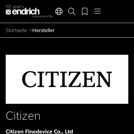
Hauptnavigation
Merkliste
Sprachen
Produktsuche
Menü
Zum Inhalt springen
Startseite
Hersteller
Pfadnavigation
Citizen
Citizen Finedevice Co., Ltd