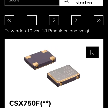
starten
Paginierung
1
2
Es werden 10 von 18 Produkten angezeigt.
CSX750F(**)