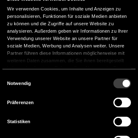
Height [mm]:
18,25 mm
Wir verwenden Cookies, um Inhalte und Anzeigen zu
Impedance [Ω]:
8 Ω
personalisieren, Funktionen für soziale Medien anbieten
Normal Power [mW]:
1.500 mW
zu können und die Zugriffe auf unsere Website zu
analysieren. Außerdem geben wir Informationen zu Ihrer
SPL [dB]:
106 dB
Verwendung unserer Website an unsere Partner für
Frequency [Hz]:
380 Hz ... 5.000 Hz
soziale Medien, Werbung und Analysen weiter. Unsere
Partner führen diese Informationen möglicherweise mit
Hersteller:
Chinasound
weiteren Daten zusammen, die Sie ihnen bereitgestellt
haben oder die sie im Rahmen Ihrer Nutzung der Dienste
CLS50RN18.2E-8F1.5-B380R
gesammelt haben.
Einwilligungsauswahl
Notwendig
Präferenzen
Statistiken