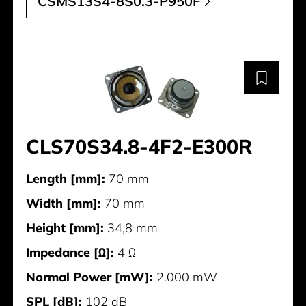
CSMS13S4-8S0.3-P950F
CLS70S34.8-4F2-E300R
Length [mm]:
70 mm
Width [mm]:
70 mm
Height [mm]:
34,8 mm
Impedance [Ω]:
4 Ω
Normal Power [mW]:
2.000 mW
SPL [dB]:
102 dB