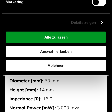
Marketing
Details zeigen
Alle zulassen
Auswahl erlauben
CLS50R14-16N3-T700-
Ablehnen
C32W150R
Diameter [mm]:
50 mm
Height [mm]:
14 mm
Impedance [Ω]:
16 Ω
Normal Power [mW]:
3.000 mW