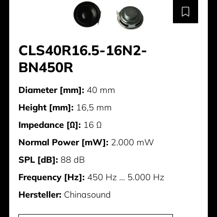
CLS40R16.5-16N2-
BN450R
Diameter [mm]:
40 mm
Height [mm]:
16,5 mm
Impedance [Ω]:
16 Ω
Normal Power [mW]:
2.000 mW
SPL [dB]:
88 dB
Frequency [Hz]:
450 Hz ... 5.000 Hz
Hersteller:
Chinasound