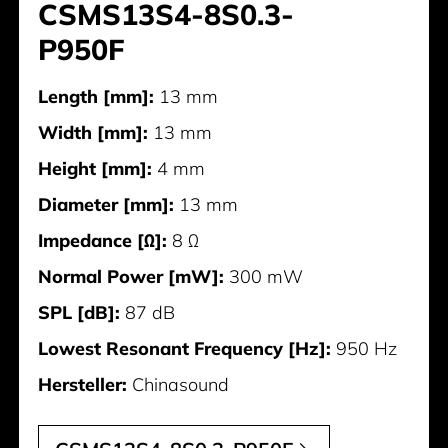
CSMS13S4-8S0.3-
P950F
Length [mm]:
13 mm
Width [mm]:
13 mm
Height [mm]:
4 mm
Diameter [mm]:
13 mm
Impedance [Ω]:
8 Ω
Normal Power [mW]:
300 mW
SPL [dB]:
87 dB
Lowest Resonant Frequency [Hz]:
950 Hz
Hersteller:
Chinasound