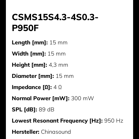
CSMS15S4.3-4S0.3-
P950F
Length [mm]:
15 mm
Width [mm]:
15 mm
Height [mm]:
4,3 mm
Diameter [mm]:
15 mm
Impedance [Ω]:
4 Ω
Normal Power [mW]:
300 mW
SPL [dB]:
89 dB
Lowest Resonant Frequency [Hz]:
950 Hz
Hersteller:
Chinasound