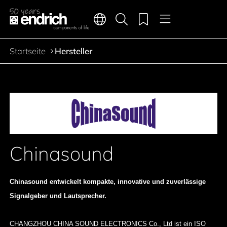
Hauptnavigation
Merkliste
Sprachen
Produktsuche
Menü
Zum Inhalt springen
Startseite
Hersteller
Pfadnavigation
Chinasound
Chinasound entwickelt kompakte, innovative und zuverlässige
Signalgeber und Lautsprecher.
CHANGZHOU CHINA SOUND ELECTRONICS Co., Ltd ist ein ISO