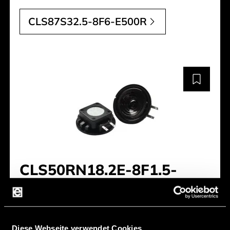
CLS87S32.5-8F6-E500R
CLS50RN18.2E-8F1.5-
B380R
Diameter [mm]:
50 mm
Diese Webseite verwendet Cookies