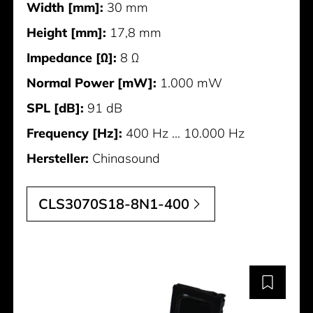
Width [mm]:
30 mm
Height [mm]:
17,8 mm
Impedance [Ω]:
8 Ω
Normal Power [mW]:
1.000 mW
SPL [dB]:
91 dB
Frequency [Hz]:
400 Hz ... 10.000 Hz
Hersteller:
Chinasound
CLS3070S18-8N1-400