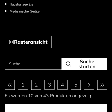
Haushaltsgeräte
Medizinische Geräte
Rasteransicht
Suche
Produkte suchen
Suche
starten
Paginierung
1
2
3
4
5
Es werden 10 von 43 Produkten angezeigt.