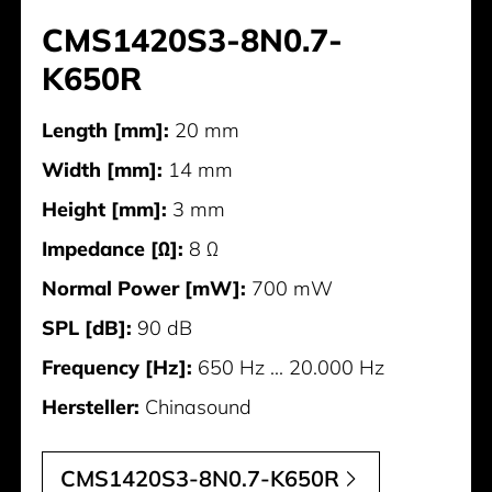
CMS1420S3-8N0.7-
K650R
Length [mm]:
20 mm
Width [mm]:
14 mm
Height [mm]:
3 mm
Impedance [Ω]:
8 Ω
Normal Power [mW]:
700 mW
SPL [dB]:
90 dB
Frequency [Hz]:
650 Hz ... 20.000 Hz
Hersteller:
Chinasound
CMS1420S3-8N0.7-K650R