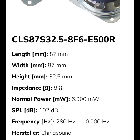
CLS87S32.5-8F6-E500R
Length [mm]:
87 mm
Width [mm]:
87 mm
Height [mm]:
32,5 mm
Impedance [Ω]:
8 Ω
Normal Power [mW]:
6.000 mW
SPL [dB]:
102 dB
Frequency [Hz]:
280 Hz ... 10.000 Hz
Hersteller:
Chinasound