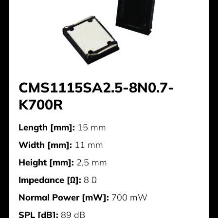
CMS1115SA2.5-8N0.7-
K700R
Length [mm]:
15 mm
Width [mm]:
11 mm
Height [mm]:
2,5 mm
Impedance [Ω]:
8 Ω
Normal Power [mW]:
700 mW
SPL [dB]:
89 dB