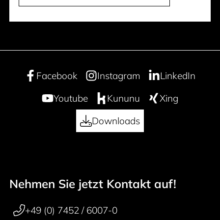
Facebook
Instagram
LinkedIn
Youtube
Kununu
Xing
Downloads
Nehmen Sie jetzt Kontakt auf!
50 years
Footer navigation
+49 (0) 7452 / 6007-0