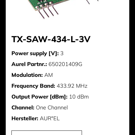
TX-SAW-434-L-3V
Power supply [V]:
3
Aurel Partnr.:
650201409G
Modulation:
AM
Frequency Band:
433.92 MHz
Output Power [dBm]:
10 dBm
Channel:
One Channel
Hersteller:
AUR°EL