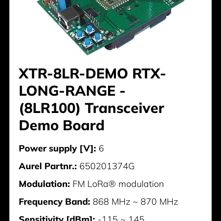
XTR-8LR-DEMO RTX-
LONG-RANGE -
(8LR100) Transceiver
Demo Board
Power supply [V]:
6
Aurel Partnr.:
650201374G
Modulation:
FM LoRa® modulation
Frequency Band:
868 MHz ~ 870 MHz
Sensitivity [dBm]:
-115 ~ 145