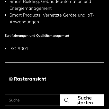
Smart Building: Gebäudeautomation und
Energiemanagement
Smart Products: Vernetzte Geräte und IoT-
Anwendungen
Zertifizierungen und Qualitätsmanagement
ISO 9001
Rasteransicht
Suche
Produkte suchen
Suche
starten