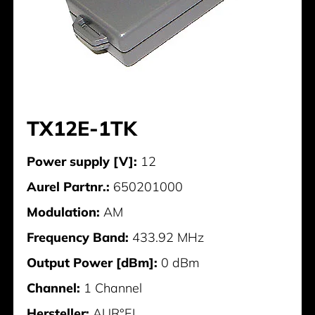
TX12E-1TK
Power supply [V]:
12
Aurel Partnr.:
650201000
Modulation:
AM
Frequency Band:
433.92 MHz
Output Power [dBm]:
0 dBm
Channel:
1 Channel
Hersteller:
AUR°EL