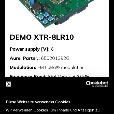
DEMO XTR-8LR10
Power supply [V]:
6
Aurel Partnr.:
650201392G
Modulation:
FM LoRa® modulation
Frequency Band:
868 MHz ~ 870 MHz
Sensitivity [dBm]:
-115 ~ 145
Output Power [dBm]:
14 dBm
Diese Webseite verwendet Cookies
Channel:
Multi Channel
Wir verwenden Cookies, um Inhalte und Anzeigen zu
Hersteller:
AUR°EL