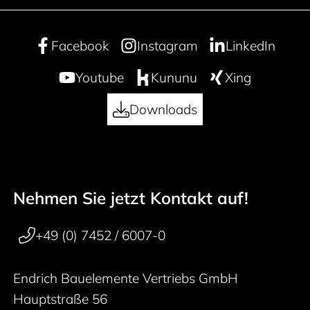
Facebook
Instagram
LinkedIn
Youtube
Kununu
Xing
Downloads
Nehmen Sie jetzt Kontakt auf!
50 years
Footer navigation
+49 (0) 7452 / 6007-0
Endrich Bauelemente Vertriebs GmbH
Hauptstraße 56