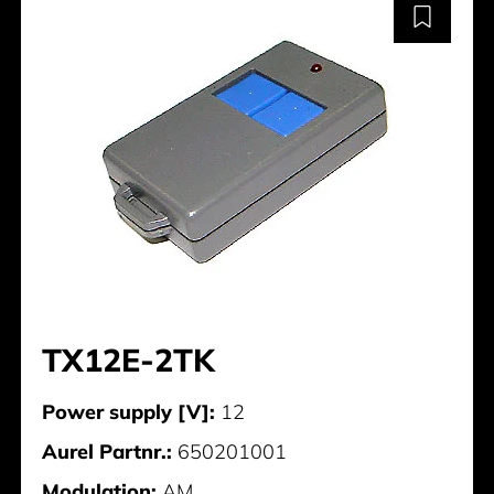
TX12E-2TK
Power supply [V]:
12
Aurel Partnr.:
650201001
Modulation:
AM