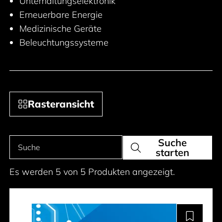
Unterhaltungselektronik
Erneuerbare Energie
Medizinische Geräte
Beleuchtungssysteme
Rasteransicht
Suche
Produkte suchen
Suche
starten
Es werden 5 von 5 Produkten angezeigt.