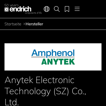
Hauptnavigation
Merkliste
Sprachen
Produktsuche
Menü
Zum Inhalt springen
Startseite
Hersteller
Pfadnavigation
Anytek Electronic
Technology (SZ) Co.,
Ltd.