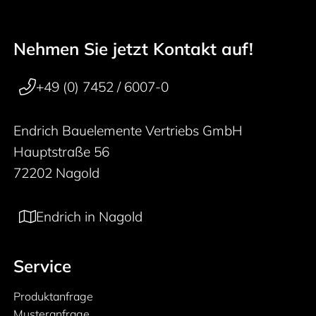
Nehmen Sie jetzt Kontakt auf!
50 years
Footer navigation
+49 (0) 7452 / 6007-0
Endrich Bauelemente Vertriebs GmbH
Hauptstraße 56
72202 Nagold
Endrich in Nagold
Service
Produktanfrage
Musteranfrage