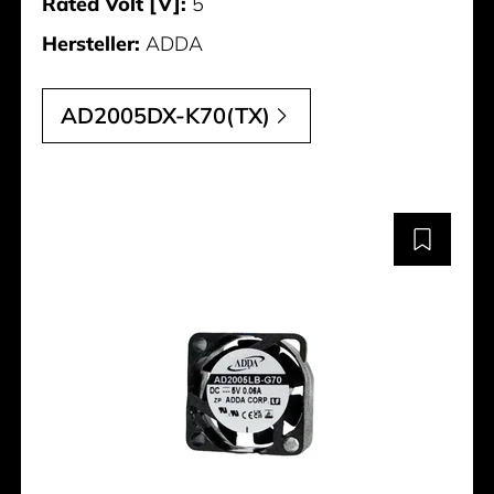
Rated Volt [V]:
5
Hersteller:
ADDA
AD2005DX-K70(TX)