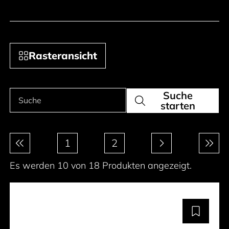
Rasteransicht
Suche
Produkte suchen
Suche
starten
Paginierung
1
2
Es werden 10 von 18 Produkten angezeigt.