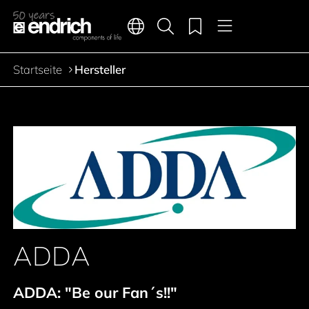
Hauptnavigation
Merkliste
Sprachen
Produktsuche
Menü
Zum Inhalt springen
Startseite
Hersteller
Pfadnavigation
ADDA
ADDA: "Be our Fan´s!!"