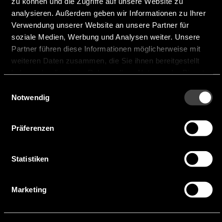
zu können und die Zugriffe auf unsere Website zu
Muster anfragen
analysieren. Außerdem geben wir Informationen zu Ihrer
Verwendung unserer Website an unsere Partner für
soziale Medien, Werbung und Analysen weiter. Unsere
MUSTER ANFRAGEN FÜR 3400-
Partner führen diese Informationen möglicherweise mit
DT6015
weiteren Daten zusammen, die Sie ihnen bereitgestellt
haben oder die sie im Rahmen Ihrer Nutzung der Dienste
gesammelt haben.
Einwilligungsauswahl
Notwendig
Präferenzen
Das könnte Sie auch
interessieren
Statistiken
Marketing
6487-FW8004/12