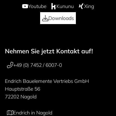
Youtube
Kununu
Xing
Downloads
Nehmen Sie jetzt Kontakt auf!
50 years
Footer navigation
+49 (0) 7452 / 6007-0
Endrich Bauelemente Vertriebs GmbH
Hauptstraße 56
72202 Nagold
Endrich in Nagold