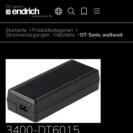
Hauptnavigation
Merkliste
Sprachen
Produktsuche
Menü
Zum Inhalt springen
Startseite
Produktkategorien
Pfadnavigation
Stromversorgungen
Netzteile
DT-Serie, weltweit
3400-DT6015