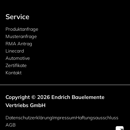
Service
Produktanfrage
Musteranfrage
RMA Antrag
Linecard
Automotive
Zertifikate
Kontakt
Copyright © 2026 Endrich Bauelemente
Vertriebs GmbH
Rechtliche Informationen
Datenschutzerklärung
Impressum
Haftungsausschluss
AGB