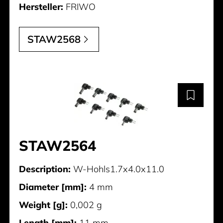
Hersteller:
FRIWO
STAW2568
STAW2564
Description:
W-Hohls1.7x4.0x11.0
Diameter [mm]:
4 mm
Weight [g]:
0,002 g
Length [mm]:
11 mm