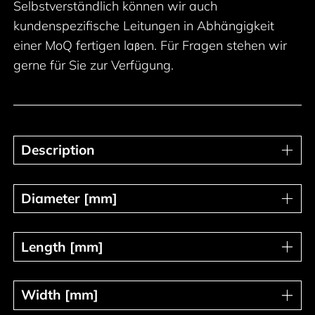
Selbstverständlich können wir auch
kundenspezifische Leitungen in Abhängigkeit
einer MoQ fertigen la
en. Für Fragen stehen wir
β
gerne für Sie zur Verfügung.
Description
Description
Diameter [mm]
Diameter [mm]
Length [mm]
Length [mm]
Width [mm]
Width [mm]