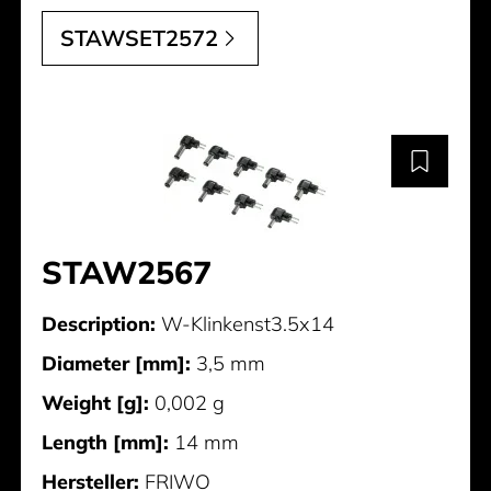
STAWSET2572
STAW2567
Description:
W-Klinkenst3.5x14
Diameter [mm]:
3,5 mm
Weight [g]:
0,002 g
Length [mm]:
14 mm
Hersteller:
FRIWO