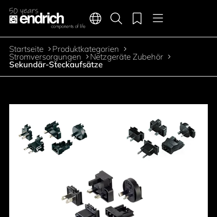
Hauptnavigation
Merkliste
Sprachen
Produktsuche
Menü
Zum Inhalt springen
Startseite
Produktkategorien
Pfadnavigation
Stromversorgungen
Netzgeräte Zubehör
Sekundär-Steckaufsätze
Zur Produktfilterung springen
Zu den Produkten springen