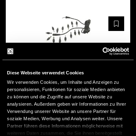
STA1226
Description:
Hohlst2.5x5.5x9.5
Diese Webseite verwendet Cookies
Diameter [mm]:
5,5 mm
Wir verwenden Cookies, um Inhalte und Anzeigen zu
personalisieren, Funktionen für soziale Medien anbieten
Weight [g]:
0,002 g
zu können und die Zugriffe auf unsere Website zu
Length [mm]:
9,5 mm
analysieren. Außerdem geben wir Informationen zu Ihrer
Verwendung unserer Website an unsere Partner für
Width [mm]:
2,5 mm
soziale Medien, Werbung und Analysen weiter. Unsere
Hersteller:
FRIWO
Partner führen diese Informationen möglicherweise mit
weiteren Daten zusammen, die Sie ihnen bereitgestellt