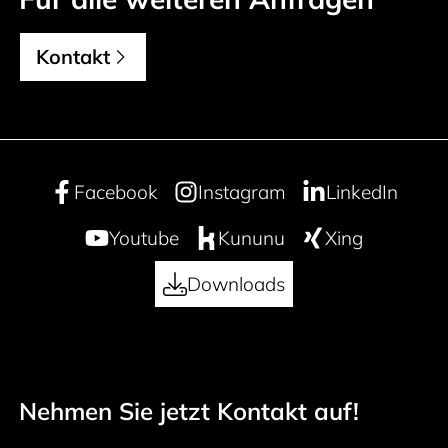
Kontakt
Facebook
Instagram
LinkedIn
Youtube
Kununu
Xing
Downloads
Nehmen Sie jetzt Kontakt auf!
50 years
Footer navigation