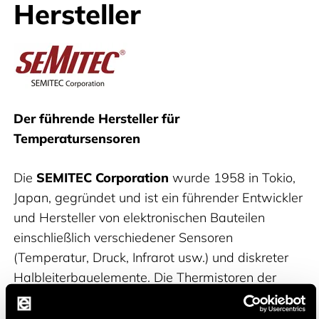
Hersteller
Semitec
Der führende Hersteller für
Temperatursensoren
Die
SEMITEC Corporation
wurde 1958 in Tokio,
Japan, gegründet und ist ein führender Entwickler
und Hersteller von elektronischen Bauteilen
einschließlich verschiedener Sensoren
(Temperatur, Druck, Infrarot usw.) und diskreter
Halbleiterbauelemente. Die Thermistoren der
Marke SEMITEC sind aufgrund ihrer
Temperaturgenauigkeit und Zuverlässigkeit