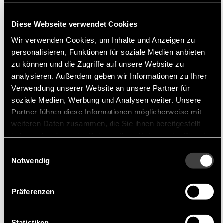
weltweit als Spitzenklasse anerkannt. Die
Diese Webseite verwendet Cookies
Kommunikation mit dem Kunden steht bei
SEMITEC an erster Stelle. Sie bieten auch
Wir verwenden Cookies, um Inhalte und Anzeigen zu
personalisieren, Funktionen für soziale Medien anbieten
maßgeschneiderte Produkte an, um den
zu können und die Zugriffe auf unsere Website zu
unterschiedlichen Anforderungen der Kunden
analysieren. Außerdem geben wir Informationen zu Ihrer
gerecht zu werden.
Verwendung unserer Website an unsere Partner für
soziale Medien, Werbung und Analysen weiter. Unsere
Produktportfolio
Partner führen diese Informationen möglicherweise mit
weiteren Daten zusammen, die Sie ihnen bereitgestellt
haben oder die sie im Rahmen Ihrer Nutzung der Dienste
SEMITEC bietet eine breite Pallette an Standard-
gesammelt haben.
Thermistoren, Thermopiles,
Einwilligungsauswahl
Notwendig
Leistungsthermistoren, Infrarotsensoren,
berührungslose Temperatursensoren, Silizium-
Präferenzen
Überspannungsabsorber, Varistoren und
Stromregeldioden.
Statistiken