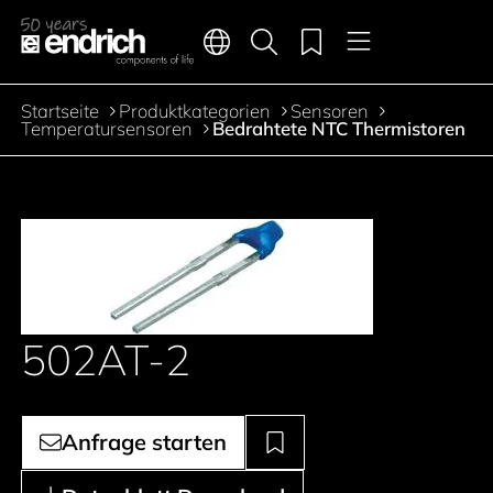
Hauptnavigation
Merkliste
Sprachen
Produktsuche
Menü
Zum Inhalt springen
Startseite
Produktkategorien
Sensoren
Pfadnavigation
Temperatursensoren
Bedrahtete NTC Thermistoren
502AT-2
Anfrage starten