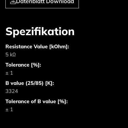
Datenblatt Download
Spezifikation
Resistance Value [kOhm]:
5 kΩ
Tolerance [%]:
± 1
B value (25/85) [K]:
3324
Tolerance of B value [%]:
± 1