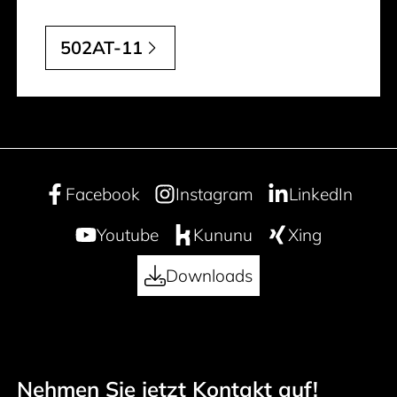
502AT-11
Facebook
Instagram
LinkedIn
Youtube
Kununu
Xing
Downloads
Nehmen Sie jetzt Kontakt auf!
Footer navigation