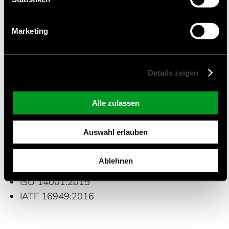
Geeignete Anwendungen
Marketing
Automobil-Elektronik
Medizinische Geräre
Industrie Elektronik
Details zeigen
Ausrüstung für die Automatisierung
Haushaltsgeräte
Alle zulassen
Zertifizierungen und Qualitätsmanagement
Auswahl erlauben
ISO 9001:2015
Ablehnen
ISO 13485:2016
ISO 14001:2015
IATF 16949:2016