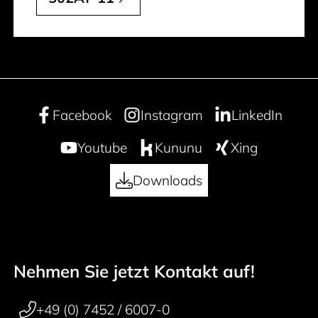
Facebook
Instagram
LinkedIn
Youtube
Kununu
Xing
Downloads
Nehmen Sie jetzt Kontakt auf!
50 years
Footer navigation
+49 (0) 7452 / 6007-0