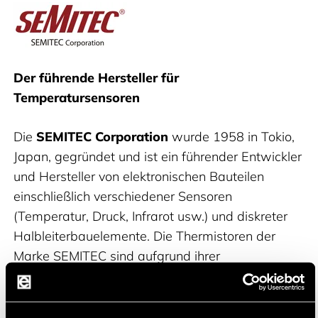
Semitec
Der führende Hersteller für
Temperatursensoren
Die
SEMITEC Corporation
wurde 1958 in Tokio,
Japan, gegründet und ist ein führender Entwickler
und Hersteller von elektronischen Bauteilen
einschließlich verschiedener Sensoren
(Temperatur, Druck, Infrarot usw.) und diskreter
Halbleiterbauelemente. Die Thermistoren der
Marke SEMITEC sind aufgrund ihrer
Temperaturgenauigkeit und Zuverlässigkeit
weltweit als Spitzenklasse anerkannt. Die
Kommunikation mit dem Kunden steht bei