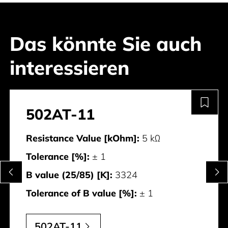
Das könnte Sie auch
interessieren
502AT-11
Resistance Value [kOhm]:
5 kΩ
Tolerance [%]:
± 1
B value (25/85) [K]:
3324
Tolerance of B value [%]:
± 1
502AT-11