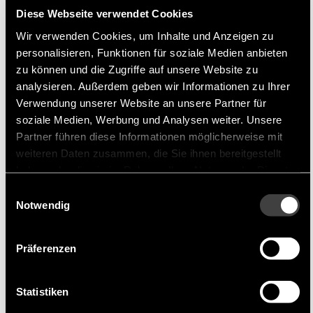
Diese Webseite verwendet Cookies
SEMITEC an erster Stelle. Sie bieten auch
maßgeschneiderte Produkte an, um den
Wir verwenden Cookies, um Inhalte und Anzeigen zu
personalisieren, Funktionen für soziale Medien anbieten
unterschiedlichen Anforderungen der Kunden
zu können und die Zugriffe auf unsere Website zu
gerecht zu werden.
analysieren. Außerdem geben wir Informationen zu Ihrer
Verwendung unserer Website an unsere Partner für
Produktportfolio
soziale Medien, Werbung und Analysen weiter. Unsere
Partner führen diese Informationen möglicherweise mit
SEMITEC bietet eine breite Pallette an Standard-
weiteren Daten zusammen, die Sie ihnen bereitgestellt
haben oder die sie im Rahmen Ihrer Nutzung der Dienste
Thermistoren, Thermopiles,
gesammelt haben.
Leistungsthermistoren, Infrarotsensoren,
Einwilligungsauswahl
Notwendig
berührungslose Temperatursensoren, Silizium-
Überspannungsabsorber, Varistoren und
Präferenzen
Stromregeldioden.
Geeignete Anwendungen
Statistiken