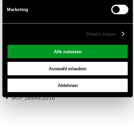
Automobil-Elektronik
Marketing
Medizinische Geräre
Industrie Elektronik
Ausrüstung für die Automatisierung
Details zeigen
Haushaltsgeräte
Alle zulassen
Zertifizierungen und Qualitätsmanagement
Auswahl erlauben
ISO 9001:2015
ISO 13485:2016
Ablehnen
ISO 14001:2015
IATF 16949:2016