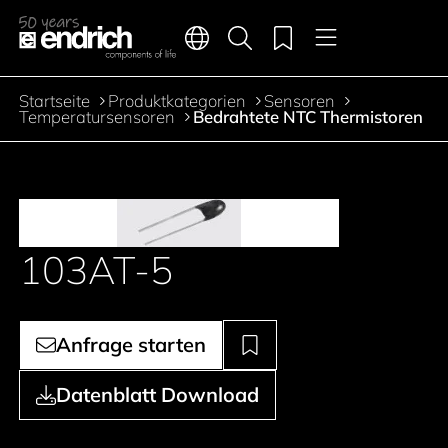
Hauptnavigation
Merkliste
Sprachen
Produktsuche
Menü
Zum Inhalt springen
Startseite
Produktkategorien
Sensoren
Pfadnavigation
Temperatursensoren
Bedrahtete NTC Thermistoren
103AT-5
Anfrage starten
Datenblatt Download