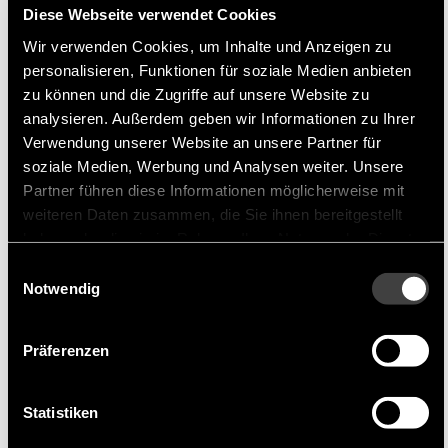
SEMITEC an erster Stelle. Sie bieten auch
Diese Webseite verwendet Cookies
maßgeschneiderte Produkte an, um den
Wir verwenden Cookies, um Inhalte und Anzeigen zu
unterschiedlichen Anforderungen der Kunden
personalisieren, Funktionen für soziale Medien anbieten
zu können und die Zugriffe auf unsere Website zu
gerecht zu werden.
analysieren. Außerdem geben wir Informationen zu Ihrer
Verwendung unserer Website an unsere Partner für
Produktportfolio
soziale Medien, Werbung und Analysen weiter. Unsere
Partner führen diese Informationen möglicherweise mit
SEMITEC bietet eine breite Pallette an Standard-
weiteren Daten zusammen, die Sie ihnen bereitgestellt
Thermistoren, Thermopiles,
haben oder die sie im Rahmen Ihrer Nutzung der Dienste
Leistungsthermistoren, Infrarotsensoren,
gesammelt haben.
Einwilligungsauswahl
Notwendig
berührungslose Temperatursensoren, Silizium-
Überspannungsabsorber, Varistoren und
Stromregeldioden.
Präferenzen
Geeignete Anwendungen
Statistiken