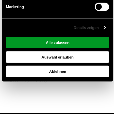
Automobil-Elektronik
Marketing
Medizinische Geräre
Industrie Elektronik
Ausrüstung für die Automatisierung
Details zeigen
Haushaltsgeräte
Alle zulassen
Zertifizierungen und Qualitätsmanagement
Auswahl erlauben
ISO 9001:2015
ISO 13485:2016
Ablehnen
ISO 14001:2015
IATF 16949:2016