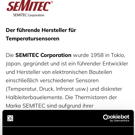
Semitec
Der führende Hersteller für
Temperatursensoren
Die
SEMITEC Corporation
wurde 1958 in Tokio,
Japan, gegründet und ist ein führender Entwickler
und Hersteller von elektronischen Bauteilen
einschließlich verschiedener Sensoren
(Temperatur, Druck, Infrarot usw.) und diskreter
Halbleiterbauelemente. Die Thermistoren der
Marke SEMITEC sind aufgrund ihrer
Temperaturgenauigkeit und Zuverlässigkeit
weltweit als Spitzenklasse anerkannt. Die
Kommunikation mit dem Kunden steht bei