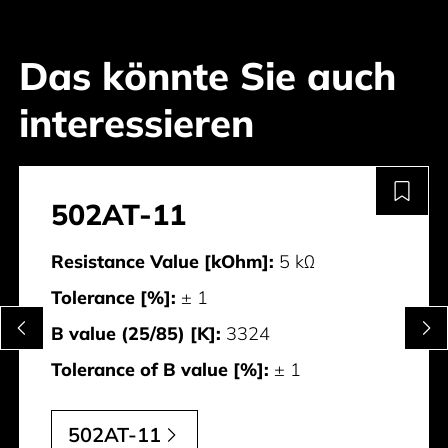
Das könnte Sie auch
interessieren
502AT-11
Resistance Value [kOhm]:
5 kΩ
Tolerance [%]:
± 1
B value (25/85) [K]:
3324
Tolerance of B value [%]:
± 1
502AT-11