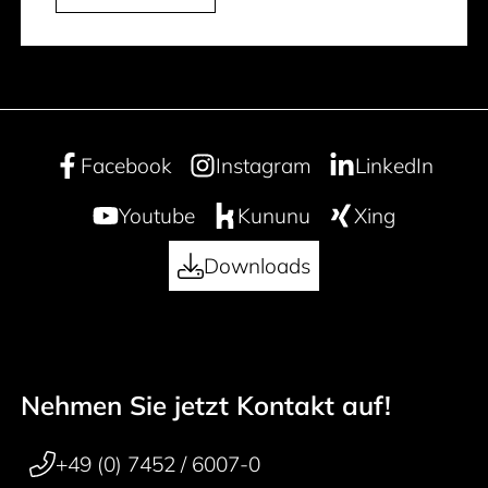
Facebook
Instagram
LinkedIn
Youtube
Kununu
Xing
Downloads
Nehmen Sie jetzt Kontakt auf!
50 years
Footer navigation
+49 (0) 7452 / 6007-0