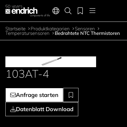
Hauptnavigation
Merkliste
Sprachen
Produktsuche
Menü
Zum Inhalt springen
Startseite
Produktkategorien
Sensoren
Pfadnavigation
Temperatursensoren
Bedrahtete NTC Thermistoren
103AT-4
Anfrage starten
Datenblatt Download