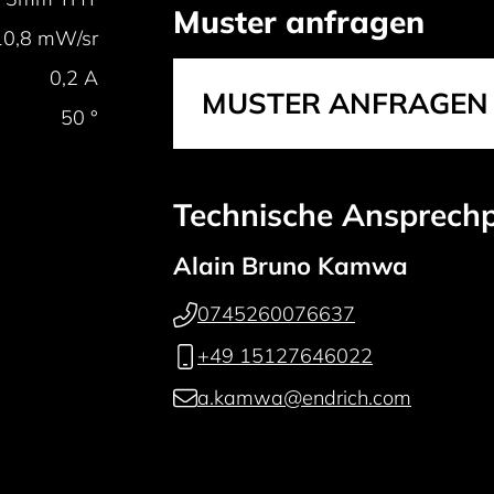
Muster anfragen
10,8 mW/sr
0,2 A
MUSTER ANFRAGEN 
50 °
Technische Ansprech
Alain Bruno Kamwa
0745260076637
+49 15127646022
a.kamwa@endrich.com