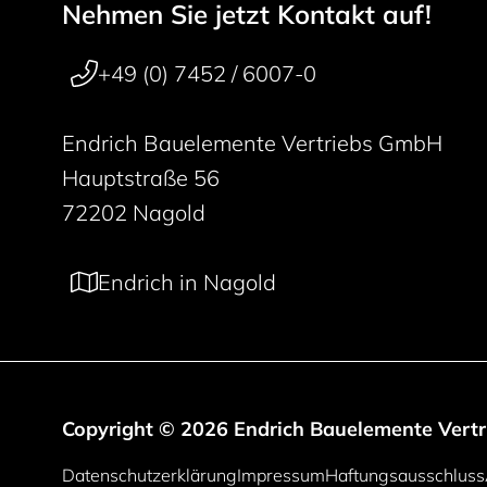
Nehmen Sie jetzt Kontakt auf!
Footer navigation
50 years
+49 (0) 7452 / 6007-0
Endrich Bauelemente Vertriebs GmbH
Hauptstraße 56
72202 Nagold
Endrich in Nagold
Copyright © 2026 Endrich Bauelemente Vert
Rechtliche Informationen
Datenschutzerklärung
Impressum
Haftungsausschluss