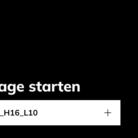
age starten
_H16_L10