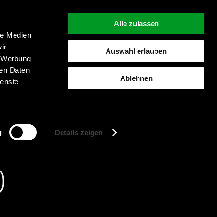
Alle zulassen
le Medien
ir
Auswahl erlauben
, Werbung
Suche starten
ren Daten
Ablehnen
ienste
g
Details zeigen
0