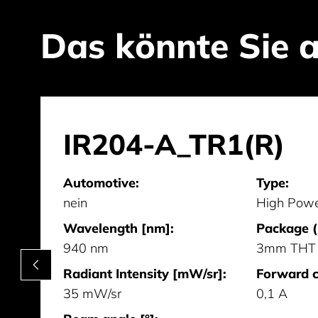
Das könnte Sie a
IR204-A_TR1(R)
Automotive:
Type:
nein
High Powe
Wavelength [nm]:
Package (
940 nm
3mm THT
Radiant Intensity [mW/sr]:
Forward c
35 mW/sr
0,1 A