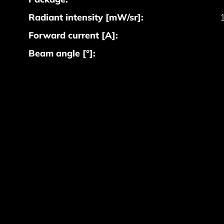
Radiant intensity [mW/sr]:
Forward current [A]:
Beam angle [°]: