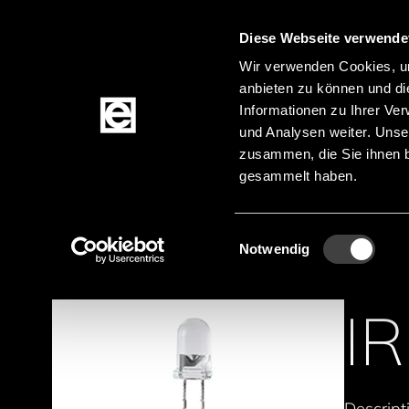
Diese Webseite verwende
Zum Inhalt springen
Wir verwenden Cookies, um
anbieten zu können und di
Informationen zu Ihrer Ve
Produkte
und Analysen weiter. Unse
zusammen, die Sie ihnen b
gesammelt haben.
Startseite
Produktkategorien
Sensoren
Op
Pfadnavigation
Einwilligungsauswahl
Notwendig
I
Descrip