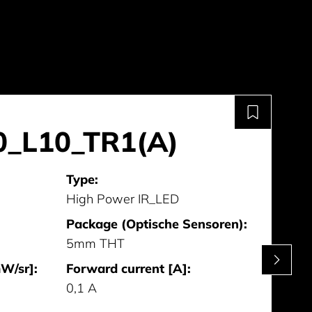
0_L10_TR1(A)
Type:
High Power IR_LED
Package (Optische Sensoren):
5mm THT
mW/sr]:
Forward current [A]:
0,1 A