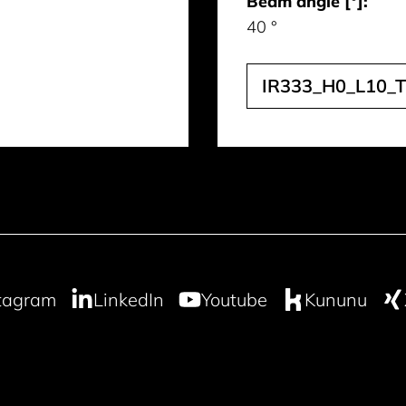
Beam angle [°]:
40 °
IR333_H0_L10_T
tagram
LinkedIn
Youtube
Kununu