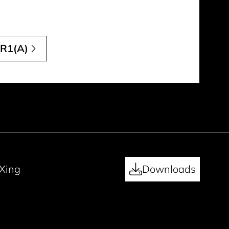
R1(A)
Xing
Downloads