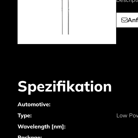
Anf
Spezifikation
Automotive:
Type:
Low Pow
Wavelength [nm]:
Package: