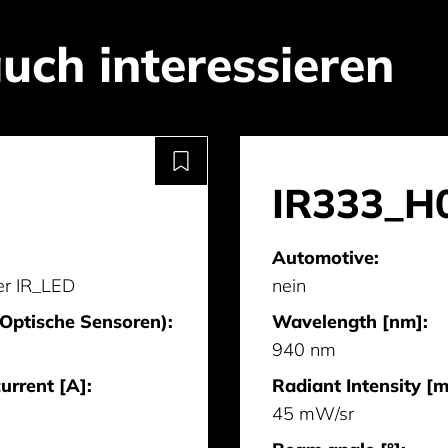
uch interessieren
IR333_H
Automotive:
r IR_LED
nein
Optische Sensoren):
Wavelength [nm]:
940 nm
urrent [A]:
Radiant Intensity [
45 mW/sr