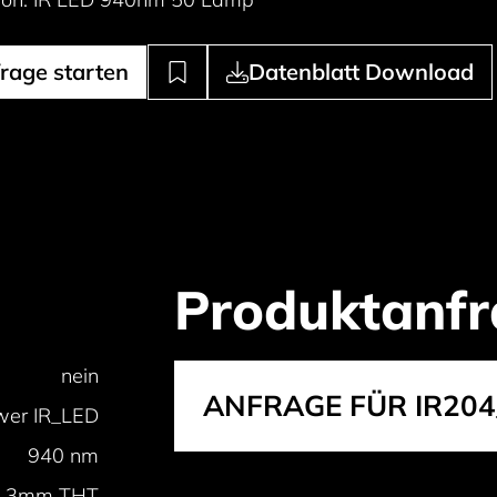
rage starten
Datenblatt Download
Produktanfr
nein
ANFRAGE FÜR IR204
er IR_LED
940 nm
3mm THT