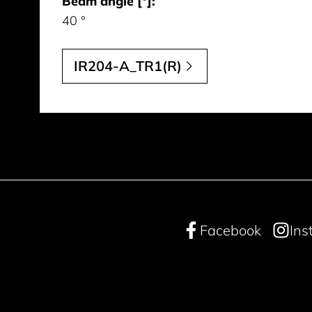
Beam angle [°]:
40 °
IR204-A_TR1(R)
Facebook
Ins