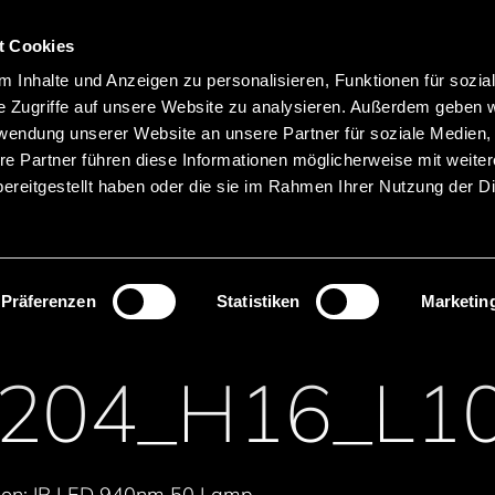
Hauptnavigation
Merkliste
t Cookies
Sprachen
Menü
 Inhalte und Anzeigen zu personalisieren, Funktionen für sozia
Suche
e Zugriffe auf unsere Website zu analysieren. Außerdem geben w
rwendung unserer Website an unsere Partner für soziale Medien
Produktnamen suchen
re Partner führen diese Informationen möglicherweise mit weite
ereitgestellt haben oder die sie im Rahmen Ihrer Nutzung der D
tische Sensoren
Infrarot-LEDs
Präferenzen
Statistiken
Marketin
R204_H16_L1
tion: IR LED 940nm 50 Lamp