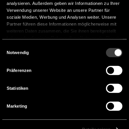
analysieren. Außerdem geben wir Informationen zu Ihrer
Speed:
nein
Verwendung unserer Website an unsere Partner für
soziale Medien, Werbung und Analysen weiter. Unsere
Distance:
nein
Partner führen diese Informationen möglicherweise mit
Angle:
nein
weiteren Daten zusammen, die Sie ihnen bereitgestellt
haben oder die sie im Rahmen Ihrer Nutzung der Dienste
Opening angle vertical [°]:
80 °
gesammelt haben.
Einwilligungsauswahl
Opening angle horizontal [°]:
110 °
Notwendig
Hersteller:
Nisshinbo
Präferenzen
NJR4267F2A1 Motion Detector
Statistiken
Marketing