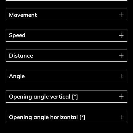
Movement
Movement
Speed
Speed
Distance
Distance
Angle
Angle
Opening angle vertical [°]
Opening angle vertical [°]
Opening angle horizontal [°]
Opening angle horizontal [°]