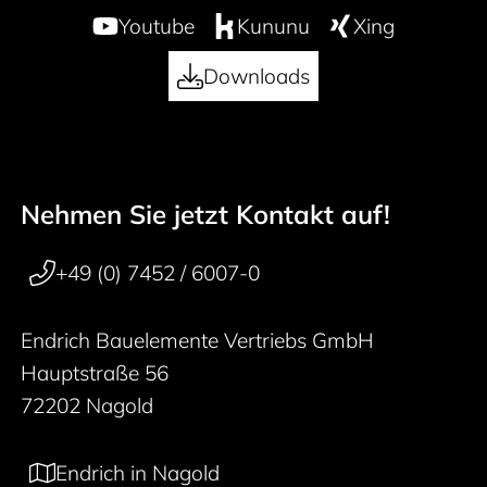
Youtube
Kununu
Xing
Downloads
Nehmen Sie jetzt Kontakt auf!
50 years
Footer navigation
+49 (0) 7452 / 6007-0
Endrich Bauelemente Vertriebs GmbH
Hauptstraße 56
72202 Nagold
Endrich in Nagold