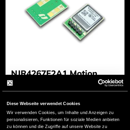
NJR4267F2A1 Motion
Detector
min. Detection range person [m]:
20 m
Diese Webseite verwendet Cookies
min. Detection range car [m]:
0 m
Wir verwenden Cookies, um Inhalte und Anzeigen zu
Movement:
ja
personalisieren, Funktionen für soziale Medien anbieten
zu können und die Zugriffe auf unsere Website zu
Direction:
ja