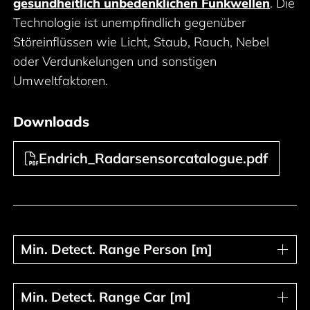
gesundheitlich unbedenklichen Funkwellen
. Die
Technologie ist unempfindlich gegenüber
Störeinflüssen wie Licht, Staub, Rauch, Nebel
oder Verdunkelungen und sonstigen
Umweltfaktoren.
Downloads
Endrich_Radarsensorcatalogue.pdf
Min. Detect. Range Person [m]
Min. Detect. Range Person [m]
Min. Detect. Range Car [m]
Min. Detect. Range Car [m]