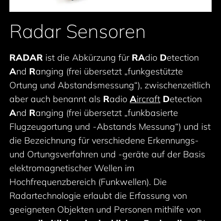
Radar Sensoren
RADAR
ist die Abkürzung für
RA
dio
D
etection
A
nd
R
anging (frei übersetzt „funkgestützte
Ortung und Abstandsmessung“), zwischenzeitlich
aber auch benannt als
R
adio
A
ircraft
D
etection
A
nd
R
anging (frei übersetzt „funkbasierte
Flugzeugortung und -Abstands Messung“) und ist
die Bezeichnung für verschiedene Erkennungs-
und Ortungsverfahren und -geräte auf der Basis
elektromagnetischer Wellen im
Hochfrequenzbereich (Funkwellen). Die
Radartechnologie erlaubt die Erfassung von
geeigneten Objekten und Personen mithilfe von