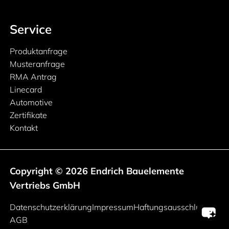
Service
Produktanfrage
Musteranfrage
RMA Antrag
Linecard
Automotive
Zertifikate
Kontakt
Copyright © 2026 Endrich Bauelemente
Vertriebs GmbH
Rechtliche Informationen
Datenschutzerklärung
Impressum
Haftungsausschluss
AGB