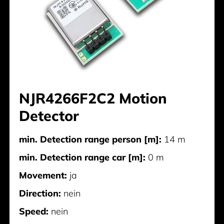
NJR4266F2C2 Motion
Detector
min. Detection range person [m]:
14 m
min. Detection range car [m]:
0 m
Movement:
ja
Direction:
nein
Speed:
nein