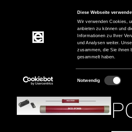
Diese Webseite verwende
Zum Inhalt springen
Wir verwenden Cookies, um
anbieten zu können und di
Informationen zu Ihrer Ve
Produkte
und Analysen weiter. Unse
zusammen, die Sie ihnen b
gesammelt haben.
Startseite
Produktkategorien
Passive Komp
Pfadnavigation
Einwilligungsauswahl
Notwendig
P