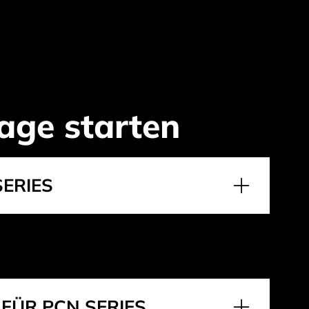
age starten
ERIES
FÜR PCN SERIES