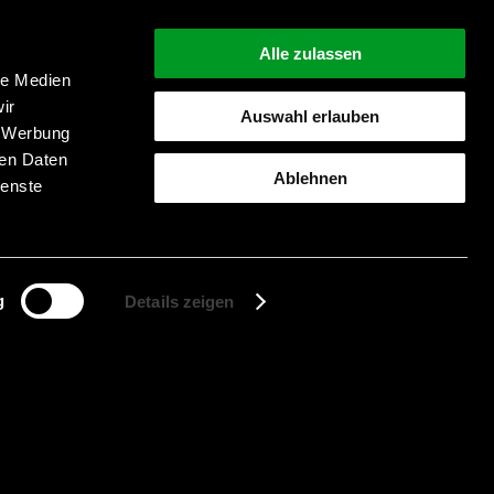
Alle zulassen
le Medien
ir
Auswahl erlauben
, Werbung
Suche starten
ren Daten
Ablehnen
ienste
g
Details zeigen