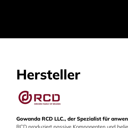
Hersteller
RCD
Gowanda RCD LLC., der Spezialist für anwe
RCD produziert passive Komponenten und belief