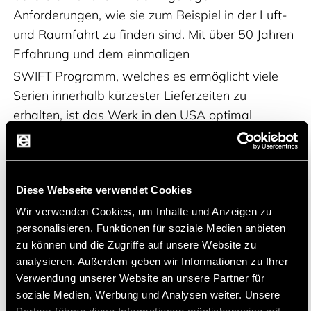
Anforderungen, wie sie zum Beispiel in der Luft-
und Raumfahrt zu finden sind. Mit über 50 Jahren
Erfahrung und dem einmaligen
SWIFT
Programm, welches es ermöglicht viele
Serien innerhalb kürzester Lieferzeiten zu
erhalten, ist das Werk in den USA optimal
vorbereitet um Kundenwünsche zu realisieren.
Produktportfolio
Diese Webseite verwendet Cookies
Ein breit gefächertes Portfolio im Bereich der
Widerstände in vielen Bauarten (SMD, bedrahtet,
Wir verwenden Cookies, um Inhalte und Anzeigen zu
personalisieren, Funktionen für soziale Medien anbieten
TO, Kühlkörper, MELF, Tubular, etc.) die viele
zu können und die Zugriffe auf unsere Website zu
Spezialanforderungen wie erhöhte Leistungen,
analysieren. Außerdem geben wir Informationen zu Ihrer
bessere Impulsfestigkeit, hochohmige Varianten,
Verwendung unserer Website an unsere Partner für
etc. erfüllen. Bei nahezu allen Serien gibt es
soziale Medien, Werbung und Analysen weiter. Unsere
verschiedene Optionen um die Widerstände noch