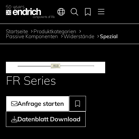
Hauptnavigation
Merkliste
Sprachen
Produktsuche
Menü
Zum Inhalt springen
Startseite
Produktkategorien
Pfadnavigation
Passive Komponenten
Widerstände
Spezial
FR Series
Anfrage starten
Datenblatt Download