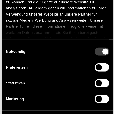
Produktportfolio
zu können und die Zugriffe auf unsere Website zu
Das Produktportfolio von Inpaq umfasst neben
analysieren. Außerdem geben wir Informationen zu Ihrer
Verwendung unserer Website an unsere Partner für
Antennen eine Vielzahl von passiven
soziale Medien, Werbung und Analysen weiter. Unsere
Komponenten, die für elektronische Schaltkreise
Partner führen diese Informationen möglicherweise mit
unerlässlich sind. Dazu gehören:
weiteren Daten zusammen, die Sie ihnen bereitgestellt
haben oder die sie im Rahmen Ihrer Nutzung der Dienste
Leistungsdrosseln:
Miniaturkomponenten, die
gesammelt haben.
Einwilligungsauswahl
hohe Leistung effizient verwalten.
Notwendig
RF-Induktivitäten:
Wichtig für Anwendungen
im Hochfrequenzbereich.
Präferenzen
Rauschfilter und Chip Bead:
Entscheidend zur
Reduzierung elektromagnetischer Störungen.
Statistiken
Schutzkomponenten:
Bieten Überspannungs-
und Überstromschutz zum Schutz
Marketing
elektronischer Schaltungen.
Antennen:
Verschiedene Lösungen für GNSS,