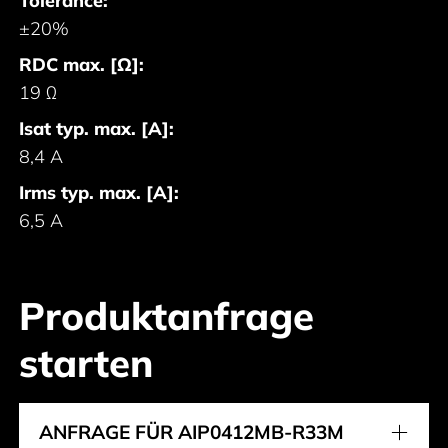
Tolerance:
±20%
RDC max. [Ω]:
19 Ω
Isat typ. max. [A]:
8,4 A
Irms typ. max. [A]:
6,5 A
Produktanfrage
starten
ANFRAGE FÜR AIP0412MB-R33M