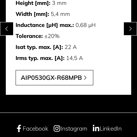
Height [mm]:
3 mm
Width [mm]:
5,4 mm
Inductance [µH] max.:
0,68 µH
Tolerance:
±20%
Isat typ. max. [A]:
22 A
Irms typ. max. [A]:
14,5 A
AIP0530GX-R68MPB
Facebook
Instagram
LinkedIn