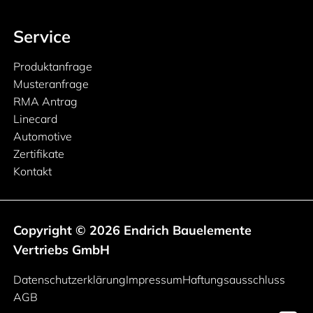
Service
Produktanfrage
Musteranfrage
RMA Antrag
Linecard
Automotive
Zertifikate
Kontakt
Copyright © 2026 Endrich Bauelemente
Vertriebs GmbH
Rechtliche Informationen
Datenschutzerklärung
Impressum
Haftungsausschluss
AGB