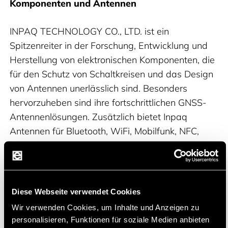
Komponenten und Antennen
INPAQ TECHNOLOGY CO., LTD. ist ein
Spitzenreiter in der Forschung, Entwicklung und
Herstellung von elektronischen Komponenten, die
für den Schutz von Schaltkreisen und das Design
von Antennen unerlässlich sind. Besonders
hervorzuheben sind ihre fortschrittlichen GNSS-
Antennenlösungen. Zusätzlich bietet Inpaq
Antennen für Bluetooth, WiFi, Mobilfunk, NFC,
ISM, SDARS, Ultra-Wideband und Wireless
Power Charger an. Ihre Expertise in Patch- und
Chip-Antennen unterstreicht ihre Fähigkeit,
kompakte und effiziente Antennenlösungen für
Diese Webseite verwendet Cookies
eine Vielzahl von Technologien zu liefern.
Wir verwenden Cookies, um Inhalte und Anzeigen zu
personalisieren, Funktionen für soziale Medien anbieten