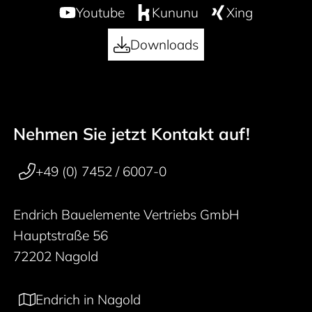
Youtube
Kununu
Xing
Downloads
Nehmen Sie jetzt Kontakt auf!
50 years
Footer navigation
+49 (0) 7452 / 6007-0
Endrich Bauelemente Vertriebs GmbH
Hauptstraße 56
72202 Nagold
Endrich in Nagold