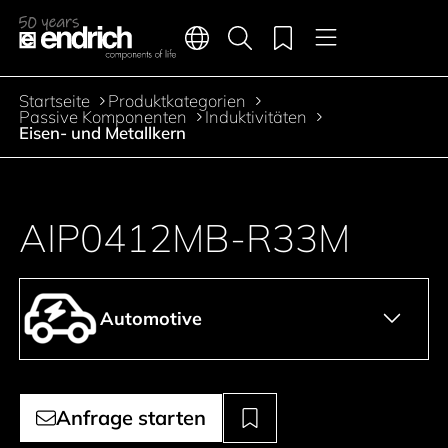
Hauptnavigation
Merkliste
Sprachen
Produktsuche
Menü
Zum Inhalt springen
Startseite
Produktkategorien
Pfadnavigation
Passive Komponenten
Induktivitäten
Eisen- und Metallkern
AIP0412MB-R33M
Automotive
Anfrage starten