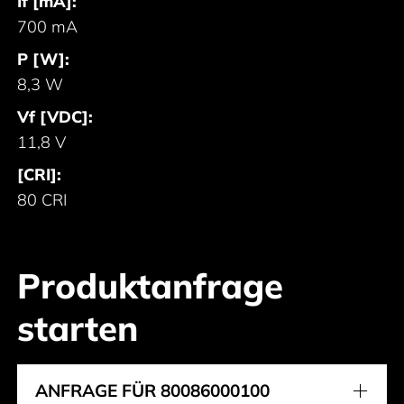
If [mA]:
700 mA
P [W]:
8,3 W
Vf [VDC]:
11,8 V
[CRI]:
80 CRI
Produktanfrage
starten
ANFRAGE FÜR 80086000100