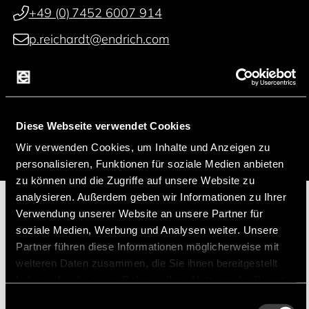
+49 (0) 7452 6007 914
p.reichardt@endrich.com
Franz Guggenmoos
+49 (0) 15127646044
Diese Webseite verwendet Cookies
f.guggenmoos@endrich.com
Wir verwenden Cookies, um Inhalte und Anzeigen zu
personalisieren, Funktionen für soziale Medien anbieten
zu können und die Zugriffe auf unsere Website zu
analysieren. Außerdem geben wir Informationen zu Ihrer
Verwendung unserer Website an unsere Partner für
Hersteller
soziale Medien, Werbung und Analysen weiter. Unsere
Partner führen diese Informationen möglicherweise mit
weiteren Daten zusammen, die Sie ihnen bereitgestellt
haben oder die sie im Rahmen Ihrer Nutzung der Dienste
gesammelt haben.
Einwilligungsauswahl