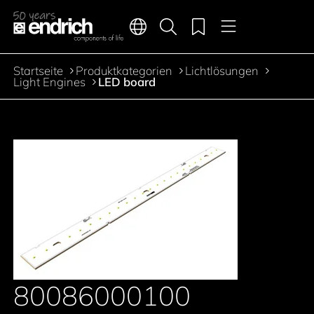
Hauptnavigation
Merkliste
Sprachen
Produktsuche
Menü
Zum Inhalt springen
Startseite
Produktkategorien
Lichtlösungen
Pfadnavigation
Light Engines
LED board
80086000100