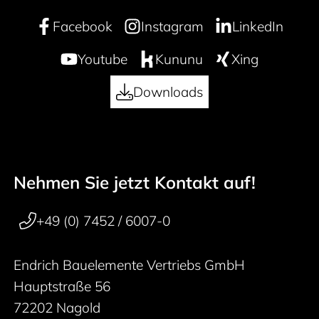
Facebook
Instagram
LinkedIn
Youtube
Kununu
Xing
Downloads
Nehmen Sie jetzt Kontakt auf!
50 years
Footer navigation
+49 (0) 7452 / 6007-0
Endrich Bauelemente Vertriebs GmbH
Hauptstraße 56
72202 Nagold