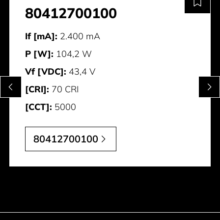
80412700100
If [mA]:
2.400 mA
P [W]:
104,2 W
Vf [VDC]:
43,4 V
[CRI]:
70 CRI
[CCT]:
5000
80412700100