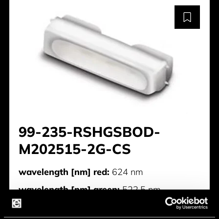
99-235-RSHGSBOD-
M202515-2G-CS
wavelength [nm] red:
624 nm
wavelength [nm] green:
522,5 nm
wavelength [nm] blue:
470 nm