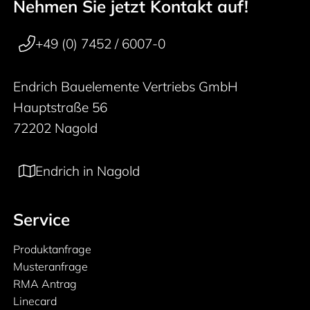
Nehmen Sie jetzt Kontakt auf!
50 years
Footer navigation
+49 (0) 7452 / 6007-0
Endrich Bauelemente Vertriebs GmbH
Hauptstraße 56
72202 Nagold
Endrich in Nagold
Service
Produktanfrage
Musteranfrage
RMA Antrag
Linecard