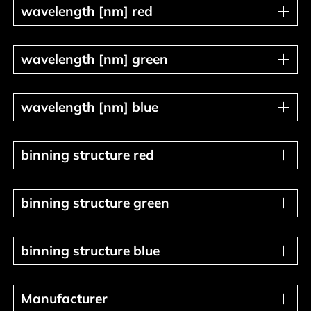
wavelength [nm] red
wavelength [nm] red
wavelength [nm] green
wavelength [nm] green
wavelength [nm] blue
wavelength [nm] blue
binning structure red
binning structure red
binning structure green
binning structure green
binning structure blue
binning structure blue
Manufacturer
Manufacturer