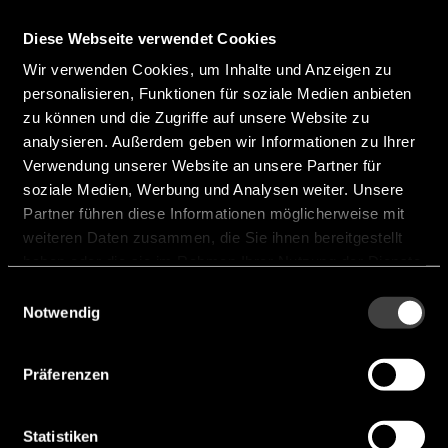
Hersteller:
Everlight
Diese Webseite verwendet Cookies
99-235-RSHGSBOD-M202515-
Wir verwenden Cookies, um Inhalte und Anzeigen zu
personalisieren, Funktionen für soziale Medien anbieten
2G-CS
zu können und die Zugriffe auf unsere Website zu
analysieren. Außerdem geben wir Informationen zu Ihrer
Verwendung unserer Website an unsere Partner für
soziale Medien, Werbung und Analysen weiter. Unsere
Partner führen diese Informationen möglicherweise mit
weiteren Daten zusammen, die Sie ihnen bereitgestellt
haben oder die sie im Rahmen Ihrer Nutzung der Dienste
gesammelt haben.
Einwilligungsauswahl
Notwendig
Präferenzen
Statistiken