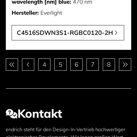
wavelength [nm] blue:
470 nm
Hersteller:
Everlight
C4516SDWN3S1-RGBC0120-2H
Paginierung
4
5
6
7
8
Kontakt
endrich steht für den Design-In-Vertrieb hochwertiger