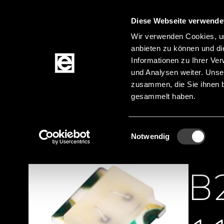
Diese Webseite verwende
Zum Inhalt springen
Wir verwenden Cookies, um
anbieten zu können und di
Informationen zu Ihrer Ve
Produkte
und Analysen weiter. Unse
zusammen, die Sie ihnen b
gesammelt haben.
Startseite
Produktkategorien
Lichtlösungen
Pfadnavigation
Einwilligungsauswahl
Notwendig
B