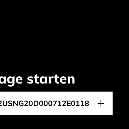
age starten
2USNG20D000712E0118