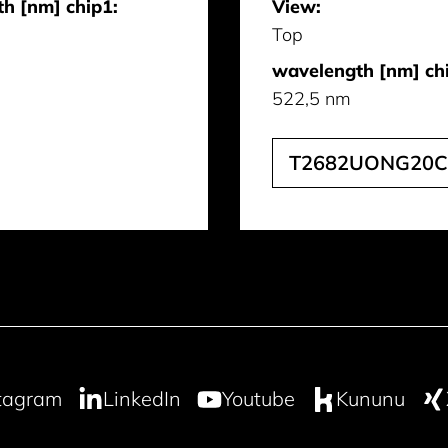
h [nm] chip1:
View:
Top
wavelength [nm] ch
522,5 nm
T2682UONG20C
tagram
LinkedIn
Youtube
Kununu