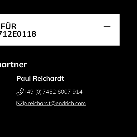
 FÜR
712E0118
partner
Paul Reichardt
+49 (0) 7452 6007 914
p.reichardt@endrich.com