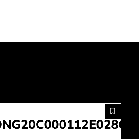
ONG20C000112E0286