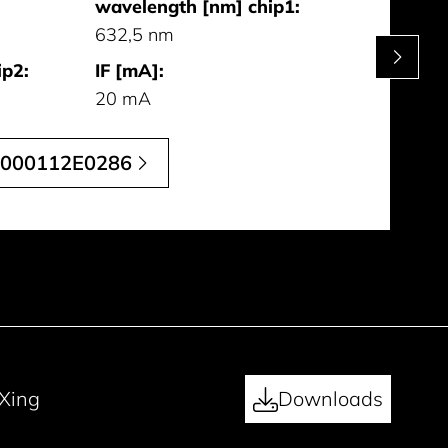
wavelength [nm] chip1:
632,5 nm
ip2:
IF [mA]:
20 mA
000112E0286
Xing
Downloads