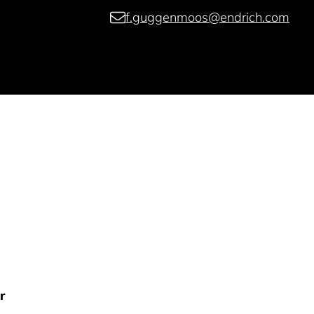
f.guggenmoos@endrich.com
r