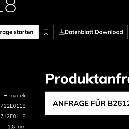
18
rage starten
Datenblatt Download
Produktanfr
Harvatek
ANFRAGE FÜR B261
712E0118
712E0118
1,6 mm