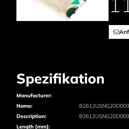
1
Anf
Spezifikation
Manufacturer:
Name:
B2612USNG20D000
Description:
B2612USNG20D000
Length [mm]: