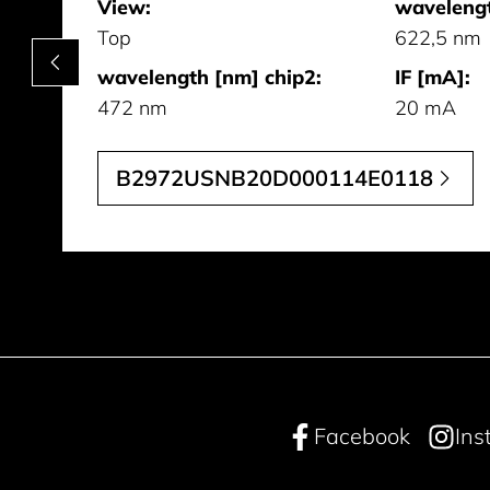
View:
wavelengt
Top
622,5 nm
wavelength [nm] chip2:
IF [mA]:
472 nm
20 mA
B2972USNB20D000114E0118
Facebook
Ins