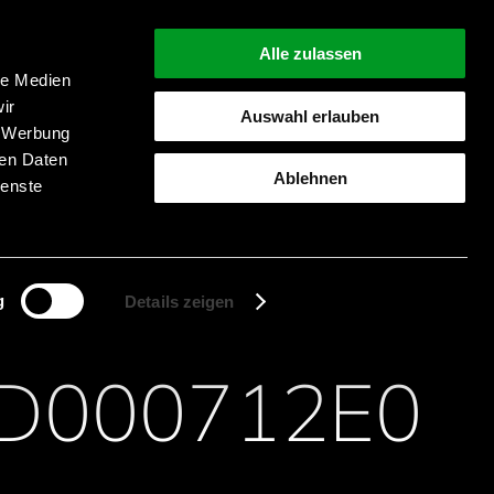
Alle zulassen
le Medien
ir
Auswahl erlauben
, Werbung
Suche starten
ren Daten
Ablehnen
ienste
g
Details zeigen
D000712E0