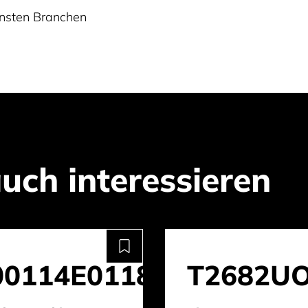
ensten Branchen
uch interessieren
0114E0118
T2682U